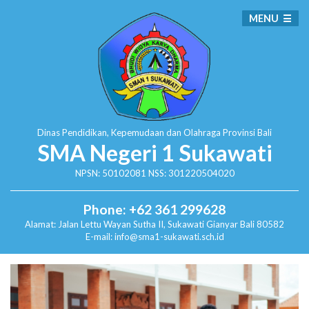
MENU
Dinas Pendidikan, Kepemudaan dan Olahraga
Provinsi Bali
SMA Negeri 1 Sukawati
NPSN: 50102081 NSS: 301220504020
Phone: +62 361 299628
Alamat:
Jalan Lettu Wayan Sutha II, Sukawati
Gianyar Bali 80582
E-mail: info@sma1-sukawati.sch.id