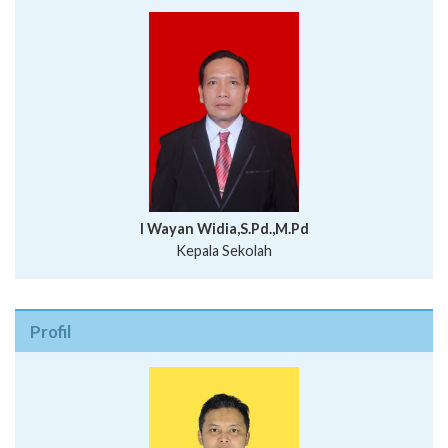
I Wayan Widia,S.Pd.,M.Pd
Kepala Sekolah
Profil