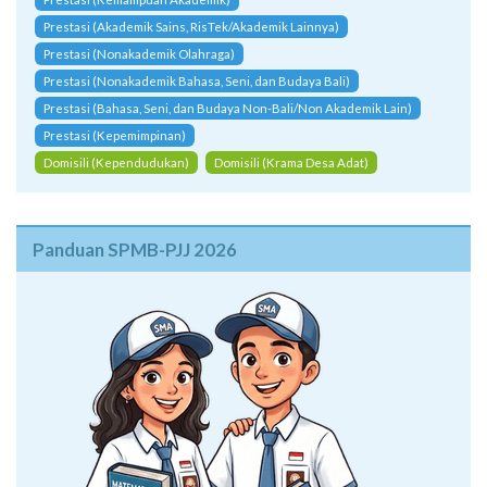
Prestasi (Kemampuan Akademik)
Prestasi (Akademik Sains, RisTek/Akademik Lainnya)
Prestasi (Nonakademik Olahraga)
Prestasi (Nonakademik Bahasa, Seni, dan Budaya Bali)
Prestasi (Bahasa, Seni, dan Budaya Non-Bali/Non Akademik Lain)
Prestasi (Kepemimpinan)
Domisili (Kependudukan)
Domisili (Krama Desa Adat)
Panduan SPMB-PJJ 2026