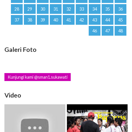
28
29
30
31
32
33
34
35
36
37
38
39
40
41
42
43
44
45
46
47
48
Galeri Foto
Kunjungi kami @sman1.sukawati
Video