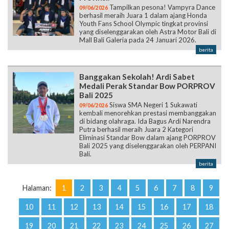
Tampilkan pesona! Vampyra Dance
09/06/2026
berhasil meraih Juara 1 dalam ajang Honda
Youth Fans School Olympic tingkat provinsi
yang diselenggarakan oleh Astra Motor Bali di
Mall Bali Galeria pada 24 Januari 2026.
berita
Banggakan Sekolah! Ardi Sabet
Medali Perak Standar Bow PORPROV
Bali 2025
Siswa SMA Negeri 1 Sukawati
09/06/2026
kembali menorehkan prestasi membanggakan
di bidang olahraga. Ida Bagus Ardi Narendra
Putra berhasil meraih Juara 2 Kategori
Eliminasi Standar Bow dalam ajang PORPROV
Bali 2025 yang diselenggarakan oleh PERPANI
Bali.
berita
Halaman:
1
2
3
4
5
6
7
8
9
10
11
12
13
14
15
16
17
18
19
20
21
22
23
24
25
26
27