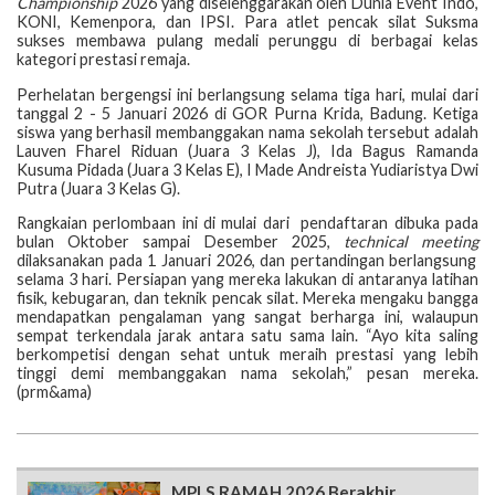
Championship
2026 yang diselenggarakan oleh Dunia Event Indo,
KONI, Kemenpora, dan IPSI. Para atlet pencak silat Suksma
sukses membawa pulang medali perunggu di berbagai kelas
kategori prestasi remaja.
Perhelatan bergengsi ini berlangsung selama tiga hari, mulai dari
tanggal 2 - 5 Januari 2026 di GOR Purna Krida, Badung. Ketiga
siswa yang berhasil membanggakan nama sekolah tersebut adalah
Lauven Fharel Riduan (Juara 3 Kelas J), Ida Bagus Ramanda
Kusuma Pidada (Juara 3 Kelas E), I Made Andreista Yudiaristya Dwi
Putra (Juara 3 Kelas G).
Rangkaian perlombaan ini di mulai dari pendaftaran dibuka pada
bulan Oktober sampai Desember 2025,
technical meeting
dilaksanakan pada 1 Januari 2026, dan pertandingan berlangsung
selama 3 hari. Persiapan yang mereka lakukan di antaranya latihan
fisik, kebugaran, dan teknik pencak silat. Mereka mengaku bangga
mendapatkan pengalaman yang sangat berharga ini, walaupun
sempat terkendala jarak antara satu sama lain. “Ayo kita saling
berkompetisi dengan sehat untuk meraih prestasi yang lebih
tinggi demi membanggakan nama sekolah,” pesan mereka.
(prm&ama)
MPLS RAMAH 2026 Berakhir,