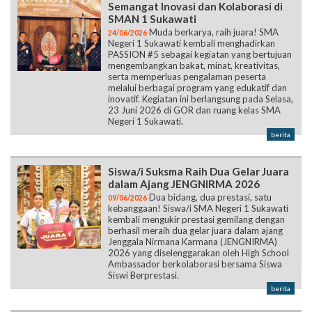
Semangat Inovasi dan Kolaborasi di
SMAN 1 Sukawati
Muda berkarya, raih juara! SMA
24/06/2026
Negeri 1 Sukawati kembali menghadirkan
PASSION #5 sebagai kegiatan yang bertujuan
mengembangkan bakat, minat, kreativitas,
serta memperluas pengalaman peserta
melalui berbagai program yang edukatif dan
inovatif. Kegiatan ini berlangsung pada Selasa,
23 Juni 2026 di GOR dan ruang kelas SMA
Negeri 1 Sukawati.
berita
Siswa/i Suksma Raih Dua Gelar Juara
dalam Ajang JENGNIRMA 2026
Dua bidang, dua prestasi, satu
09/06/2026
kebanggaan! Siswa/i SMA Negeri 1 Sukawati
kembali mengukir prestasi gemilang dengan
berhasil meraih dua gelar juara dalam ajang
Jenggala Nirmana Karmana (JENGNIRMA)
2026 yang diselenggarakan oleh High School
Ambassador berkolaborasi bersama Siswa
Siswi Berprestasi.
berita