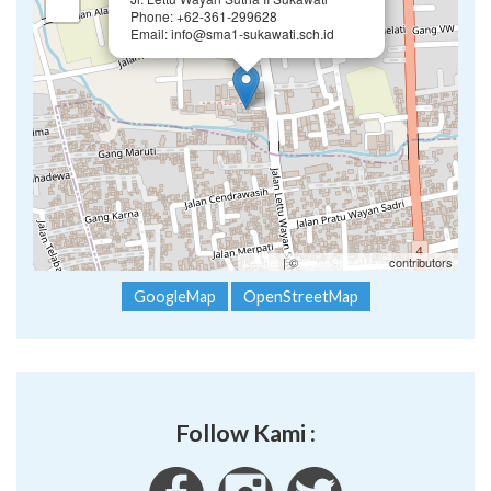
Jl. Lettu Wayan Sutha II Sukawati
−
Phone: +62-361-299628
Email: info@sma1-sukawati.sch.id
Leaflet
| ©
OpenStreetMap
contributors
GoogleMap
OpenStreetMap
Follow Kami :