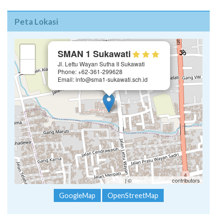
Peta Lokasi
×
+
SMAN 1 Sukawati
Jl. Lettu Wayan Sutha II Sukawati
−
Phone: +62-361-299628
Email: info@sma1-sukawati.sch.id
Leaflet
| ©
OpenStreetMap
contributors
GoogleMap
OpenStreetMap