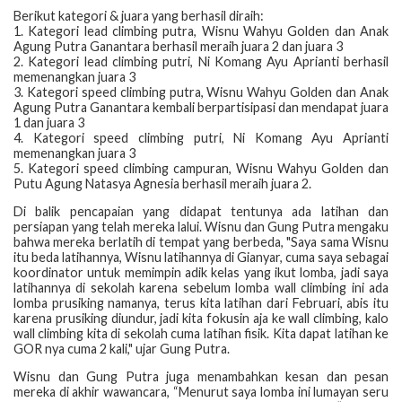
Berikut kategori & juara yang berhasil diraih:
1. Kategori lead climbing putra, Wisnu Wahyu Golden dan Anak
Agung Putra Ganantara berhasil meraih juara 2 dan juara 3
2. Kategori lead climbing putri, Ni Komang Ayu Aprianti berhasil
memenangkan juara 3
3. Kategori speed climbing putra, Wisnu Wahyu Golden dan Anak
Agung Putra Ganantara kembali berpartisipasi dan mendapat juara
1 dan juara 3
4. Kategori speed climbing putri, Ni Komang Ayu Aprianti
memenangkan juara 3
5. Kategori speed climbing campuran, Wisnu Wahyu Golden dan
Putu Agung Natasya Agnesia berhasil meraih juara 2.
Di balik pencapaian yang didapat tentunya ada latihan dan
persiapan yang telah mereka lalui. Wisnu dan Gung Putra mengaku
bahwa mereka berlatih di tempat yang berbeda, "Saya sama Wisnu
itu beda latihannya, Wisnu latihannya di Gianyar, cuma saya sebagai
koordinator untuk memimpin adik kelas yang ikut lomba, jadi saya
latihannya di sekolah karena sebelum lomba wall climbing ini ada
lomba prusiking namanya, terus kita latihan dari Februari, abis itu
karena prusiking diundur, jadi kita fokusin aja ke wall climbing, kalo
wall climbing kita di sekolah cuma latihan fisik. Kita dapat latihan ke
GOR nya cuma 2 kali," ujar Gung Putra.
Wisnu dan Gung Putra juga menambahkan kesan dan pesan
mereka di akhir wawancara, “Menurut saya lomba ini lumayan seru