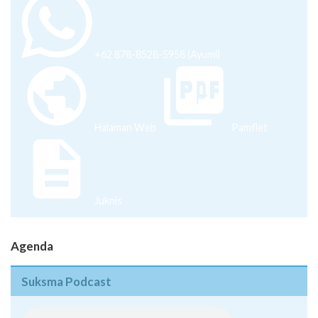
+62 878-8528-5958 (Ayumi)
Halaman Web
Pamflet
Juknis
Agenda
Suksma Podcast