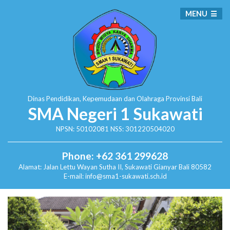
MENU
Dinas Pendidikan, Kepemudaan dan Olahraga
Provinsi Bali
SMA Negeri 1 Sukawati
NPSN: 50102081 NSS: 301220504020
Phone: +62 361 299628
Alamat:
Jalan Lettu Wayan Sutha II, Sukawati
Gianyar Bali 80582
E-mail: info@sma1-sukawati.sch.id