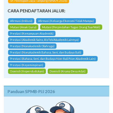
SK Penetapan Daya Tampung (SMA/K 2026)
CARA PENDAFTARAN JALUR:
Afirmasi (Inklusi)
Afirmasi (Keluarga Ekonomi Tidak Mampu)
Mutasi (Anak Guru)
Mutasi (Perpindahan Tugas Orang Tua/Wali)
Prestasi (Kemampuan Akademik)
Prestasi (Akademik Sains, RisTek/Akademik Lainnya)
Prestasi (Nonakademik Olahraga)
Prestasi (Nonakademik Bahasa, Seni, dan Budaya Bali)
Prestasi (Bahasa, Seni, dan Budaya Non-Bali/Non Akademik Lain)
Prestasi (Kepemimpinan)
Domisili (Kependudukan)
Domisili (Krama Desa Adat)
Panduan SPMB-PJJ 2026