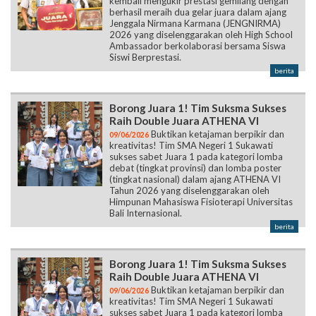
kembali mengukir prestasi gemilang dengan
berhasil meraih dua gelar juara dalam ajang
Jenggala Nirmana Karmana (JENGNIRMA)
2026 yang diselenggarakan oleh High School
Ambassador berkolaborasi bersama Siswa
Siswi Berprestasi.
berita
Borong Juara 1! Tim Suksma Sukses
Raih Double Juara ATHENA VI
Buktikan ketajaman berpikir dan
09/06/2026
kreativitas! Tim SMA Negeri 1 Sukawati
sukses sabet Juara 1 pada kategori lomba
debat (tingkat provinsi) dan lomba poster
(tingkat nasional) dalam ajang ATHENA VI
Tahun 2026 yang diselenggarakan oleh
Himpunan Mahasiswa Fisioterapi Universitas
Bali Internasional.
berita
Borong Juara 1! Tim Suksma Sukses
Raih Double Juara ATHENA VI
Buktikan ketajaman berpikir dan
09/06/2026
kreativitas! Tim SMA Negeri 1 Sukawati
sukses sabet Juara 1 pada kategori lomba