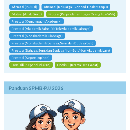
Afirmasi (Inklusi)
Afirmasi (Keluarga Ekonomi Tidak Mampu)
Mutasi (Anak Guru)
Mutasi (Perpindahan Tugas Orang Tua/Wali)
Prestasi (Kemampuan Akademik)
Prestasi (Akademik Sains, RisTek/Akademik Lainnya)
Prestasi (Nonakademik Olahraga)
Prestasi (Nonakademik Bahasa, Seni, dan Budaya Bali)
Prestasi (Bahasa, Seni, dan Budaya Non-Bali/Non Akademik Lain)
Prestasi (Kepemimpinan)
Domisili (Kependudukan)
Domisili (Krama Desa Adat)
Panduan SPMB-PJJ 2026