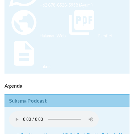
+62 878-8528-5958 (Ayumi)
Halaman Web
Pamflet
Juknis
Agenda
Suksma Podcast