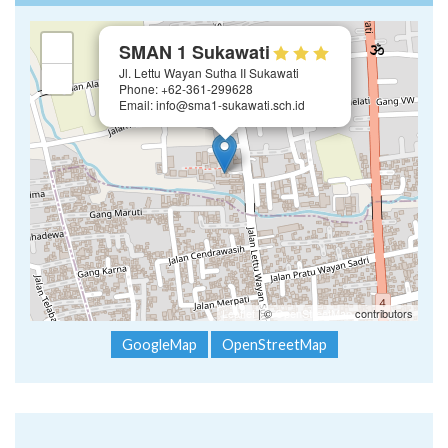
×
+
SMAN 1 Sukawati
Jl. Lettu Wayan Sutha II Sukawati
−
Phone: +62-361-299628
Email: info@sma1-sukawati.sch.id
Leaflet
| ©
OpenStreetMap
contributors
GoogleMap
OpenStreetMap