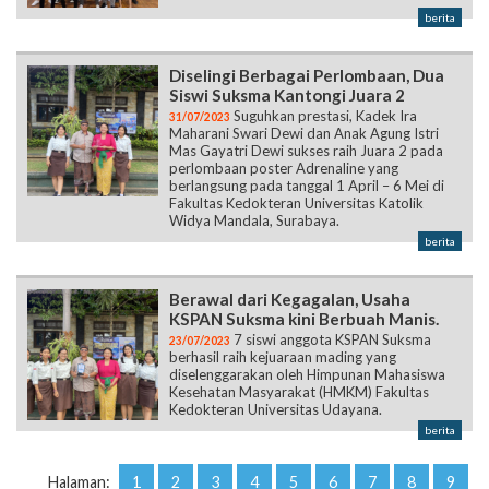
berita
Diselingi Berbagai Perlombaan, Dua
Siswi Suksma Kantongi Juara 2
Suguhkan prestasi, Kadek Ira
31/07/2023
Maharani Swari Dewi dan Anak Agung Istri
Mas Gayatri Dewi sukses raih Juara 2 pada
perlombaan poster Adrenaline yang
berlangsung pada tanggal 1 April – 6 Mei di
Fakultas Kedokteran Universitas Katolik
Widya Mandala, Surabaya.
berita
Berawal dari Kegagalan, Usaha
KSPAN Suksma kini Berbuah Manis.
7 siswi anggota KSPAN Suksma
23/07/2023
berhasil raih kejuaraan mading yang
diselenggarakan oleh Himpunan Mahasiswa
Kesehatan Masyarakat (HMKM) Fakultas
Kedokteran Universitas Udayana.
berita
Halaman:
1
2
3
4
5
6
7
8
9