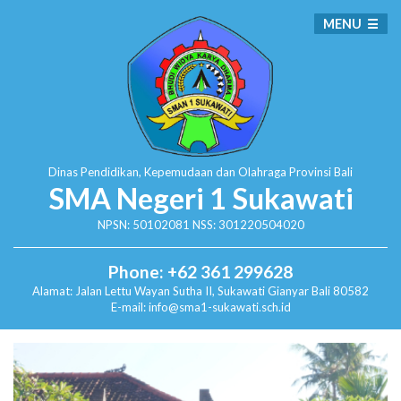
MENU
Dinas Pendidikan, Kepemudaan dan Olahraga
Provinsi Bali
SMA Negeri 1 Sukawati
NPSN: 50102081 NSS: 301220504020
Phone: +62 361 299628
Alamat:
Jalan Lettu Wayan Sutha II, Sukawati
Gianyar Bali 80582
E-mail: info@sma1-sukawati.sch.id