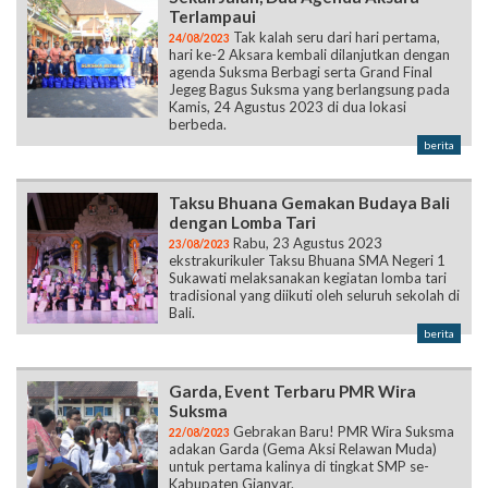
Terlampaui
Tak kalah seru dari hari pertama,
24/08/2023
hari ke-2 Aksara kembali dilanjutkan dengan
agenda Suksma Berbagi serta Grand Final
Jegeg Bagus Suksma yang berlangsung pada
Kamis, 24 Agustus 2023 di dua lokasi
berbeda.
berita
Taksu Bhuana Gemakan Budaya Bali
dengan Lomba Tari
Rabu, 23 Agustus 2023
23/08/2023
ekstrakurikuler Taksu Bhuana SMA Negeri 1
Sukawati melaksanakan kegiatan lomba tari
tradisional yang diikuti oleh seluruh sekolah di
Bali.
berita
Garda, Event Terbaru PMR Wira
Suksma
Gebrakan Baru! PMR Wira Suksma
22/08/2023
adakan Garda (Gema Aksi Relawan Muda)
untuk pertama kalinya di tingkat SMP se-
Kabupaten Gianyar.