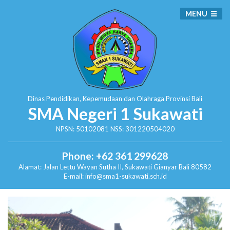
MENU
Dinas Pendidikan, Kepemudaan dan Olahraga
Provinsi Bali
SMA Negeri 1 Sukawati
NPSN: 50102081 NSS: 301220504020
Phone: +62 361 299628
Alamat:
Jalan Lettu Wayan Sutha II, Sukawati
Gianyar Bali 80582
E-mail: info@sma1-sukawati.sch.id