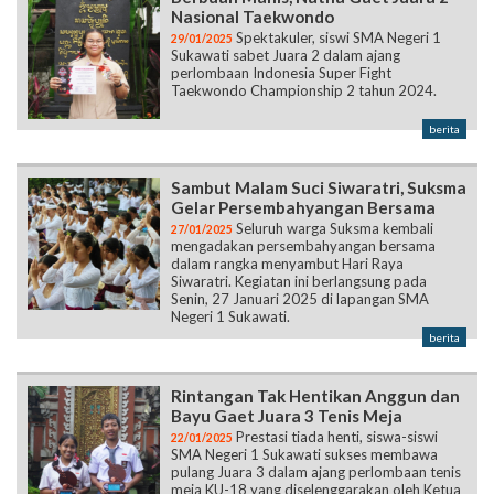
Nasional Taekwondo
Spektakuler, siswi SMA Negeri 1
29/01/2025
Sukawati sabet Juara 2 dalam ajang
perlombaan Indonesia Super Fight
Taekwondo Championship 2 tahun 2024.
berita
Sambut Malam Suci Siwaratri, Suksma
Gelar Persembahyangan Bersama
Seluruh warga Suksma kembali
27/01/2025
mengadakan persembahyangan bersama
dalam rangka menyambut Hari Raya
Siwaratri. Kegiatan ini berlangsung pada
Senin, 27 Januari 2025 di lapangan SMA
Negeri 1 Sukawati.
berita
Rintangan Tak Hentikan Anggun dan
Bayu Gaet Juara 3 Tenis Meja
Prestasi tiada henti, siswa-siswi
22/01/2025
SMA Negeri 1 Sukawati sukses membawa
pulang Juara 3 dalam ajang perlombaan tenis
meja KU-18 yang diselenggarakan oleh Ketua