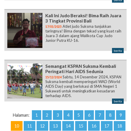
berita
Kali Ini Judo Beraksi! Bima Raih Juara
3 Tingkat Provinsi Bali
Atlet judo Suksma tunjukkan
17/01/2025
taringnya! Bima dengan tekad yang kuat raih
Juara 3 dalam ajang Walikota Cup Judo
Junior Putra KU-16.
berita
Semangat KSPAN Suksma Kembali
Peringati Hari AIDS Sedunia
Sabtu, 14 Desember 2024, KSPAN
15/12/2024
Suksma kembali memperingati WAD (World
AIDS Day) yang berlokasi di SMA Negeri 1
Sukawati untuk meningkatkan kesadaran
terhadap AIDS.
berita
Halaman:
1
2
3
4
5
6
7
8
9
10
11
12
13
14
15
16
17
18