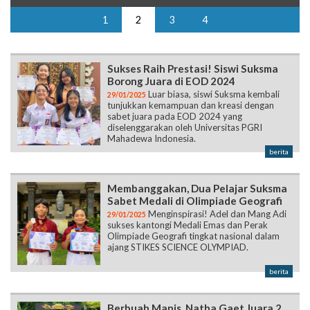
1
2
3
4
Sukses Raih Prestasi! Siswi Suksma
Borong Juara di EOD 2024
Luar biasa, siswi Suksma kembali
29/01/2025
tunjukkan kemampuan dan kreasi dengan
sabet juara pada EOD 2024 yang
diselenggarakan oleh Universitas PGRI
Mahadewa Indonesia.
berita
Membanggakan, Dua Pelajar Suksma
Sabet Medali di Olimpiade Geografi
Menginspirasi! Adel dan Mang Adi
29/01/2025
sukses kantongi Medali Emas dan Perak
Olimpiade Geografi tingkat nasional dalam
ajang STIKES SCIENCE OLYMPIAD.
berita
Berbuah Manis, Natha Gaet Juara 2