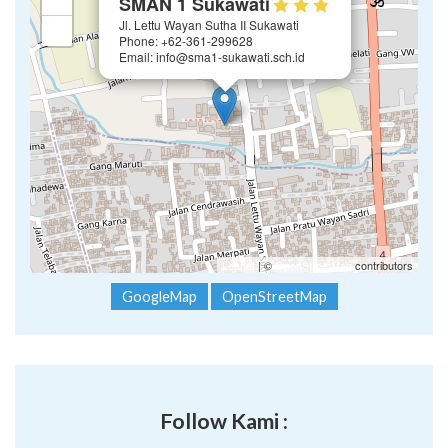
SMAN 1 Sukawati
Jl. Lettu Wayan Sutha II Sukawati
−
Phone: +62-361-299628
Email: info@sma1-sukawati.sch.id
Leaflet
| ©
OpenStreetMap
contributors
GoogleMap
OpenStreetMap
Follow Kami :