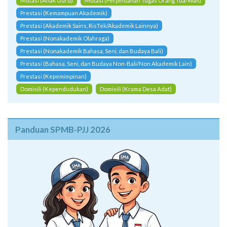
Mutasi (Anak Guru)
Mutasi (Perpindahan Tugas Orang Tua/Wali)
Prestasi (Kemampuan Akademik)
Prestasi (Akademik Sains, RisTek/Akademik Lainnya)
Prestasi (Nonakademik Olahraga)
Prestasi (Nonakademik Bahasa, Seni, dan Budaya Bali)
Prestasi (Bahasa, Seni, dan Budaya Non-Bali/Non Akademik Lain)
Prestasi (Kepemimpinan)
Domisili (Kependudukan)
Domisili (Krama Desa Adat)
Panduan SPMB-PJJ 2026