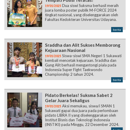
Tempati Posisi Teratas!
Dua siswi Suksma berhasil meraih
19/01/2025
juara lomba poster publik M-FORCE 2024
tingkat nasional, yang diselenggarakan oleh
Fakultas Kedokteran Universitas Udayana.
berita
Sraddha dan Alit Sukses Memborong
Kejuaraan Nasional
Siswa-siswi SMA Negeri 1 Sukawati
19/01/2025
kembali mencetak kejuaraan. Sraddha dan
Gung Alit berhasil mengantongi piala pada
Indonesia Super Fight Taekwondo
Championship 2 tahun 2024.
berita
Pidato Berkelas! Suksma Sabet 2
Gelar Juara Sekaligus
Aksi memukau, siswa/i SMAN 1
19/01/2025
Sukawati gapai dua juara pada perlombaan
pidato LIBRA II yang diselenggarakan oleh
Institut Bisnis dan Teknologi Indonesia
(INSTIKI) pada Minggu, 22 Desember 2024.