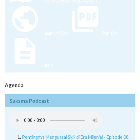
+62 878-8528-5958 (Ayumi)
Halaman Web
Pamflet
Juknis
Agenda
Suksma Podcast
Pentingnya Menguasai Skill di Era Milenial - Episode 08