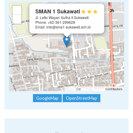
×
+
SMAN 1 Sukawati
Jl. Lettu Wayan Sutha II Sukawati
−
Phone: +62-361-299628
Email: info@sma1-sukawati.sch.id
Leaflet
| ©
OpenStreetMap
contributors
GoogleMap
OpenStreetMap