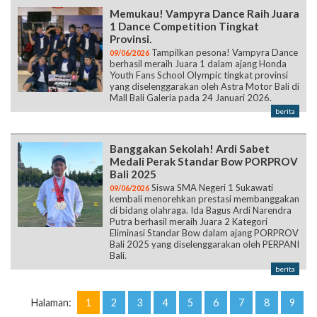
Memukau! Vampyra Dance Raih Juara
1 Dance Competition Tingkat
Provinsi.
Tampilkan pesona! Vampyra Dance
09/06/2026
berhasil meraih Juara 1 dalam ajang Honda
Youth Fans School Olympic tingkat provinsi
yang diselenggarakan oleh Astra Motor Bali di
Mall Bali Galeria pada 24 Januari 2026.
berita
Banggakan Sekolah! Ardi Sabet
Medali Perak Standar Bow PORPROV
Bali 2025
Siswa SMA Negeri 1 Sukawati
09/06/2026
kembali menorehkan prestasi membanggakan
di bidang olahraga. Ida Bagus Ardi Narendra
Putra berhasil meraih Juara 2 Kategori
Eliminasi Standar Bow dalam ajang PORPROV
Bali 2025 yang diselenggarakan oleh PERPANI
Bali.
berita
Halaman:
1
2
3
4
5
6
7
8
9