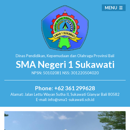
MENU
Dinas Pendidikan, Kepemudaan dan Olahraga
Provinsi Bali
SMA Negeri 1 Sukawati
NPSN: 50102081 NSS: 301220504020
Phone: +62 361 299628
Alamat:
Jalan Lettu Wayan Sutha II, Sukawati
Gianyar Bali 80582
E-mail: info@sma1-sukawati.sch.id