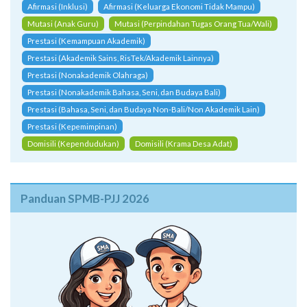
Afirmasi (Inklusi)
Afirmasi (Keluarga Ekonomi Tidak Mampu)
Mutasi (Anak Guru)
Mutasi (Perpindahan Tugas Orang Tua/Wali)
Prestasi (Kemampuan Akademik)
Prestasi (Akademik Sains, RisTek/Akademik Lainnya)
Prestasi (Nonakademik Olahraga)
Prestasi (Nonakademik Bahasa, Seni, dan Budaya Bali)
Prestasi (Bahasa, Seni, dan Budaya Non-Bali/Non Akademik Lain)
Prestasi (Kepemimpinan)
Domisili (Kependudukan)
Domisili (Krama Desa Adat)
Panduan SPMB-PJJ 2026