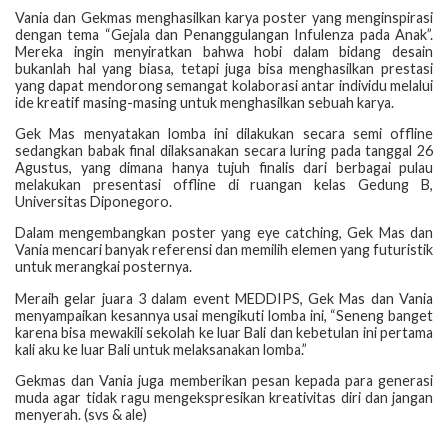
Vania dan Gekmas menghasilkan karya poster yang menginspirasi
dengan tema “Gejala dan Penanggulangan Infulenza pada Anak”.
Mereka ingin menyiratkan bahwa hobi dalam bidang desain
bukanlah hal yang biasa, tetapi juga bisa menghasilkan prestasi
yang dapat mendorong semangat kolaborasi antar individu melalui
ide kreatif masing-masing untuk menghasilkan sebuah karya.
Gek Mas menyatakan lomba ini dilakukan secara semi offline
sedangkan babak final dilaksanakan secara luring pada tanggal 26
Agustus, yang dimana hanya tujuh finalis dari berbagai pulau
melakukan presentasi offline di ruangan kelas Gedung B,
Universitas Diponegoro.
Dalam mengembangkan poster yang eye catching, Gek Mas dan
Vania mencari banyak referensi dan memilih elemen yang futuristik
untuk merangkai posternya.
Meraih gelar juara 3 dalam event MEDDIPS, Gek Mas dan Vania
menyampaikan kesannya usai mengikuti lomba ini, “Seneng banget
karena bisa mewakili sekolah ke luar Bali dan kebetulan ini pertama
kali aku ke luar Bali untuk melaksanakan lomba.”
Gekmas dan Vania juga memberikan pesan kepada para generasi
muda agar tidak ragu mengekspresikan kreativitas diri dan jangan
menyerah. (svs & ale)