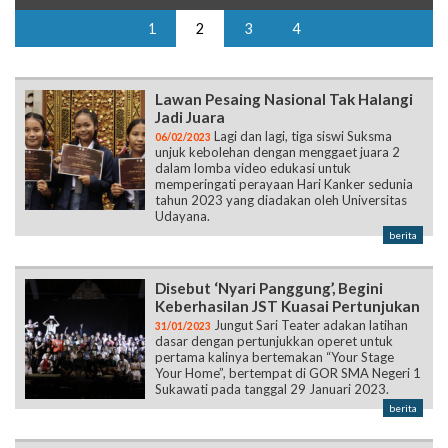
1
2
3
4
Lawan Pesaing Nasional Tak Halangi
Jadi Juara
Lagi dan lagi, tiga siswi Suksma
06/02/2023
unjuk kebolehan dengan menggaet juara 2
dalam lomba video edukasi untuk
memperingati perayaan Hari Kanker sedunia
tahun 2023 yang diadakan oleh Universitas
Udayana.
berita
Disebut ‘Nyari Panggung’, Begini
Keberhasilan JST Kuasai Pertunjukan
Jungut Sari Teater adakan latihan
31/01/2023
dasar dengan pertunjukkan operet untuk
pertama kalinya bertemakan “Your Stage
Your Home”, bertempat di GOR SMA Negeri 1
Sukawati pada tanggal 29 Januari 2023.
berita