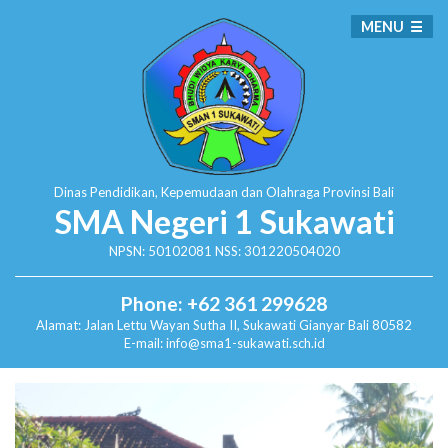
MENU
Dinas Pendidikan, Kepemudaan dan Olahraga
Provinsi Bali
SMA Negeri 1 Sukawati
NPSN: 50102081 NSS: 301220504020
Phone: +62 361 299628
Alamat:
Jalan Lettu Wayan Sutha II, Sukawati
Gianyar Bali 80582
E-mail: info@sma1-sukawati.sch.id