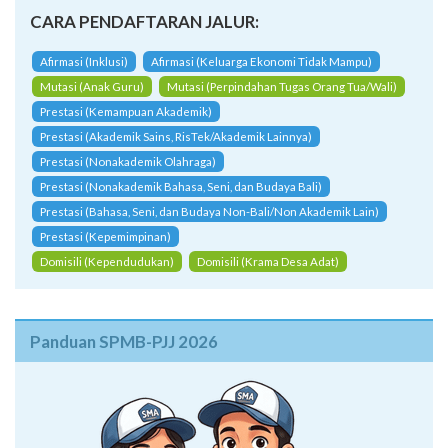
CARA PENDAFTARAN JALUR:
Afirmasi (Inklusi)
Afirmasi (Keluarga Ekonomi Tidak Mampu)
Mutasi (Anak Guru)
Mutasi (Perpindahan Tugas Orang Tua/Wali)
Prestasi (Kemampuan Akademik)
Prestasi (Akademik Sains, RisTek/Akademik Lainnya)
Prestasi (Nonakademik Olahraga)
Prestasi (Nonakademik Bahasa, Seni, dan Budaya Bali)
Prestasi (Bahasa, Seni, dan Budaya Non-Bali/Non Akademik Lain)
Prestasi (Kepemimpinan)
Domisili (Kependudukan)
Domisili (Krama Desa Adat)
Panduan SPMB-PJJ 2026