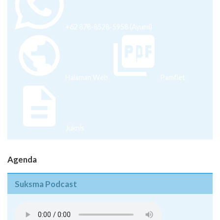
+62 878-8528-5958 (Ayumi)
Halaman Web
Pamflet
Juknis
Agenda
Suksma Podcast