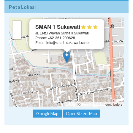
Peta Lokasi
×
+
SMAN 1 Sukawati
Jl. Lettu Wayan Sutha II Sukawati
−
Phone: +62-361-299628
Email: info@sma1-sukawati.sch.id
Leaflet
| ©
OpenStreetMap
contributors
GoogleMap
OpenStreetMap