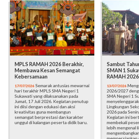
MPLS RAMAH 2026 Berakhir,
Sambut Tahun
Membawa Kesan Semangat
SMAN 1 Suka
Kebersamaan
RAMAH 2026
Semarak antusias mewarnai
Menga
17/07/2026
13/07/2026
hari terakhir MPLS SMA Negeri 1
2026/2027 deng
Sukawati yang dilaksanakan pada
SMA Negeri 1 S
Jumat, 17 Juli 2026. Kegiatan penutup
menyelenggarak
ini diisi dengan edukasi dan aksi
Lingkungan Sek
kreativitas guna membangun
2026 pada Senin,
semangat berprestasi dan karakter
Kegiatan ini ber
unggul di kalangan peserta didik baru.
membekali pesert
lebih mengenal l
mengembangkan p
mempersiapkan d