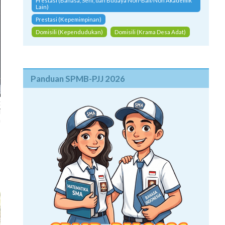
Prestasi (Bahasa, Seni, dan Budaya Non-Bali/Non Akademik
Lain)
Prestasi (Kepemimpinan)
Domisili (Kependudukan)
Domisili (Krama Desa Adat)
Panduan SPMB-PJJ 2026
t
i
n