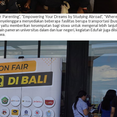
ar Parenting”, “Empowering Your Dreams by Studying Abroad”, “Wher
enyelenggara menyediakan beberapa fasilitas berupa transportasi (bu
 yaitu memberikan kesempatan bagi siswa untuk mengenal lebih lanju
ain pameran universitas dalam dan luar negeri, kegiatan Edufair juga diis
swa.