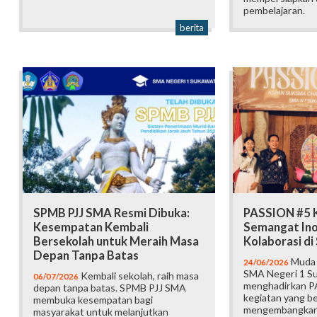
pembelajaran.
berita
SPMB PJJ SMA Resmi Dibuka:
PASSION #5 K
Kesempatan Kembali
Semangat Ino
Bersekolah untuk Meraih Masa
Kolaborasi d
Depan Tanpa Batas
Muda b
24/06/2026
SMA Negeri 1 Su
Kembali sekolah, raih masa
06/07/2026
menghadirkan P
depan tanpa batas. SPMB PJJ SMA
kegiatan yang b
membuka kesempatan bagi
mengembangkan 
masyarakat untuk melanjutkan