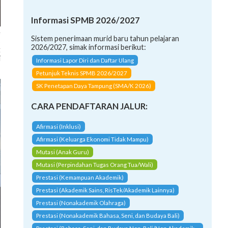
Informasi SPMB 2026/2027
e
s
Sistem penerimaan murid baru tahun pelajaran
t
2026/2027, simak informasi berikut:
i
Informasi Lapor Diri dan Daftar Ulang
Petunjuk Teknis SPMB 2026/2027
SK Penetapan Daya Tampung (SMA/K 2026)
CARA PENDAFTARAN JALUR:
Afirmasi (Inklusi)
Afirmasi (Keluarga Ekonomi Tidak Mampu)
Mutasi (Anak Guru)
Mutasi (Perpindahan Tugas Orang Tua/Wali)
Prestasi (Kemampuan Akademik)
Prestasi (Akademik Sains, RisTek/Akademik Lainnya)
Prestasi (Nonakademik Olahraga)
Prestasi (Nonakademik Bahasa, Seni, dan Budaya Bali)