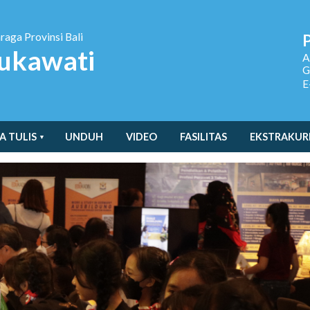
hraga
Provinsi Bali
ukawati
A
G
E
A TULIS
UNDUH
VIDEO
FASILITAS
EKSTRAKUR