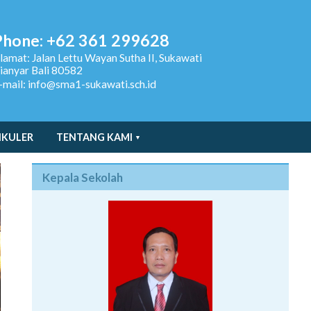
Phone: +62 361 299628
lamat:
Jalan Lettu Wayan Sutha II, Sukawati
ianyar Bali 80582
-mail: info@sma1-sukawati.sch.id
IKULER
TENTANG KAMI
Kepala Sekolah