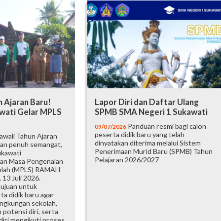
 Ajaran Baru!
Lapor Diri dan Daftar Ulang
wati Gelar MPLS
SPMB SMA Negeri 1 Sukawati
Panduan resmi bagi calon
09/07/2026
peserta didik baru yang telah
wali Tahun Ajaran
dinyatakan diterima melalui Sistem
an penuh semangat,
Penerimaan Murid Baru (SPMB) Tahun
ukawati
Pelajaran 2026/2027
an Masa Pengenalan
olah (MPLS) RAMAH
 13 Juli 2026.
tujuan untuk
a didik baru agar
ingkungan sekolah,
otensi diri, serta
iri mengikuti proses