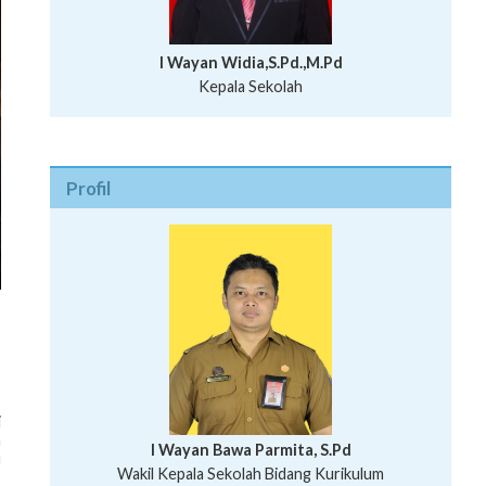
I Wayan Widia,S.Pd.,M.Pd
Kepala Sekolah
Profil
i
h
I Wayan Bawa Parmita, S.Pd
u
I Wayan Gede Aditya Pratita, S.Pd., M.Sn
Ni Wayan Nopi Sutantri, S.Pd.
Putu Suhartana, S.Pd.
Wakil Kepala Sekolah Bidang Kesiswaan