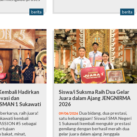
berita
berita
embali Hadirkan
Siswa/i Suksma Raih Dua Gelar
vasi dan
Juara dalam Ajang JENGNIRMA
i SMAN 1 Sukawati
2026
erkarya, raih juara!
Dua bidang, dua prestasi,
09/06/2026
kawati kembali
satu kebanggaan! Siswa/i SMA Negeri
ASSION #5 sebagai
1 Sukawati kembali mengukir prestasi
ertujuan
gemilang dengan berhasil meraih dua
bakat, minat,
gelar juara dalam ajang Jenggala