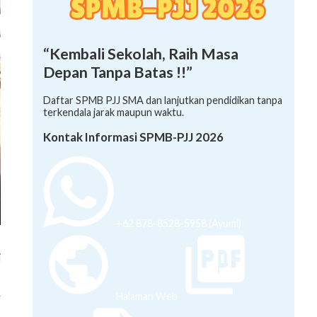
“Kembali Sekolah, Raih Masa
Depan Tanpa Batas !!”
Daftar SPMB PJJ SMA dan lanjutkan pendidikan tanpa
terkendala jarak maupun waktu.
Kontak Informasi SPMB-PJJ 2026
+62 878-8528-5958 (Ayumi)
s
”
i
Halaman Web