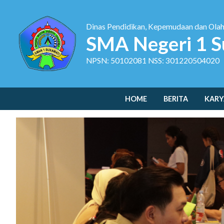
Dinas Pendidikan, Kepemudaan dan Ola
SMA Negeri 1 S
NPSN: 50102081 NSS: 301220504020
HOME
BERITA
KARY