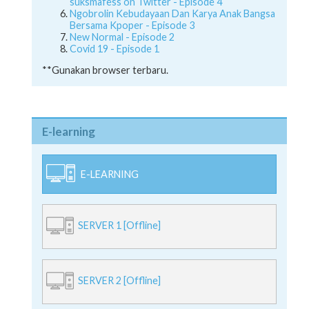
suksmafess on Twitter - Episode 4
Ngobrolin Kebudayaan Dan Karya Anak Bangsa
Bersama Kpoper - Episode 3
New Normal - Episode 2
Covid 19 - Episode 1
**Gunakan browser terbaru.
E-learning
E-LEARNING
SERVER 1 [Offline]
SERVER 2 [Offline]