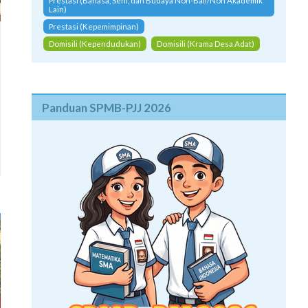
Prestasi (Bahasa, Seni, dan Budaya Non-Bali/Non Akademik
Lain)
Prestasi (Kepemimpinan)
Domisili (Kependudukan)
Domisili (Krama Desa Adat)
Panduan SPMB-PJJ 2026