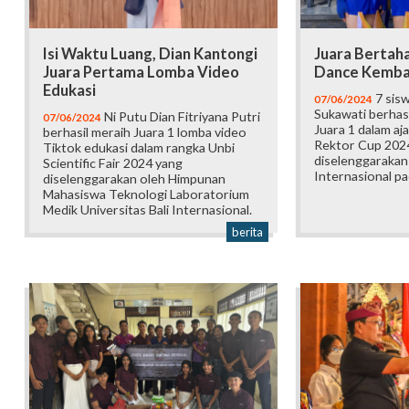
Isi Waktu Luang, Dian Kantongi
Juara Bertah
Juara Pertama Lomba Video
Dance Kembal
Edukasi
7 sis
07/06/2024
Sukawati berhas
Ni Putu Dian Fitriyana Putri
07/06/2024
Juara 1 dalam a
berhasil meraih Juara 1 lomba video
Rektor Cup 202
Tiktok edukasi dalam rangka Unbi
diselenggarakan 
Scientific Fair 2024 yang
Internasional pa
diselenggarakan oleh Himpunan
Mahasiswa Teknologi Laboratorium
Medik Universitas Bali Internasional.
berita