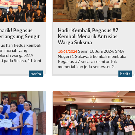
narik! Pegasus
Hadir Kembali, Pegasus #7
erlangsung Sengit
Kembali Menarik Antusias
Warga Suksma
us hari kedua kembali
an meriah yang
Senin 10 Juni 2024, SMA
10/06/2024
eluruh warga SMA
Negeri 1 Sukawati kembali membuka
i pada Selasa, 11 Juni
Pegasus #7 secara resmi untuk
memeriahkan jeda semester 2.
berita
berita