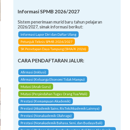
Informasi SPMB 2026/2027
Sistem penerimaan murid baru tahun pelajaran
2026/2027, simak informasi berikut:
Informasi Lapor Diri dan Daftar Ulang
Petunjuk Teknis SPMB 2026/2027
SK Penetapan Daya Tampung (SMA/K 2026)
CARA PENDAFTARAN JALUR:
Afirmasi (Inklusi)
Afirmasi (Keluarga Ekonomi Tidak Mampu)
Mutasi (Anak Guru)
Mutasi (Perpindahan Tugas Orang Tua/Wali)
Prestasi (Kemampuan Akademik)
Prestasi (Akademik Sains, RisTek/Akademik Lainnya)
Prestasi (Nonakademik Olahraga)
Prestasi (Nonakademik Bahasa, Seni, dan Budaya Bali)