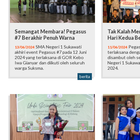
Semangat Membara! Pegasus
Tak Kalah Me
#7 Berakhir Penuh Warna
Hari Kedua B
SMA Negeri 1 Sukawati
Pegas
13/06/2024
11/06/2024
akhiri event Pegasus #7 pada 12 Juni
terlaksana deng
2024 yang terlaksana di GOR Kebo
disambut oleh s
Iwa Gianyar dan diikuti oleh seluruh
Negeri 1 Sukawat
warga Suksma.
2024.
berita