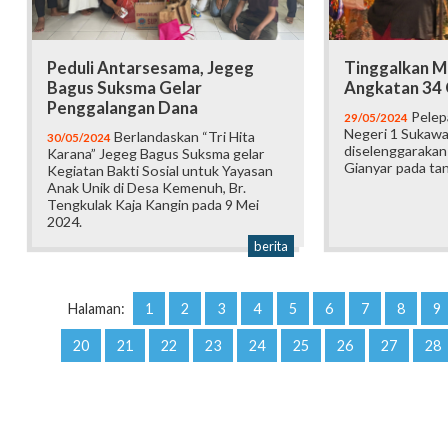
Peduli Antarsesama, Jegeg
Tinggalkan M
Bagus Suksma Gelar
Angkatan 34 
Penggalangan Dana
Pelep
29/05/2024
Negeri 1 Sukawa
Berlandaskan “Tri Hita
30/05/2024
diselenggarakan 
Karana” Jegeg Bagus Suksma gelar
Gianyar pada tan
Kegiatan Bakti Sosial untuk Yayasan
Anak Unik di Desa Kemenuh, Br.
Tengkulak Kaja Kangin pada 9 Mei
2024.
berita
Halaman:
1
2
3
4
5
6
7
8
9
20
21
22
23
24
25
26
27
28