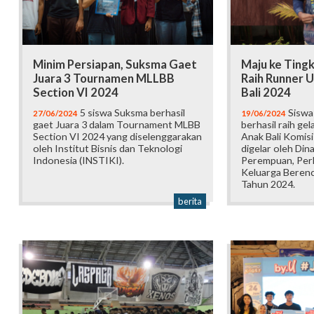
Minim Persiapan, Suksma Gaet
Maju ke Tingk
Juara 3 Tournamen MLLBB
Raih Runner 
Section VI 2024
Bali 2024
5 siswa Suksma berhasil
Siswa
27/06/2024
19/06/2024
gaet Juara 3 dalam Tournament MLBB
berhasil raih ge
Section VI 2024 yang diselenggarakan
Anak Bali Komisi
oleh Institut Bisnis dan Teknologi
digelar oleh Di
Indonesia (INSTIKI).
Perempuan, Perl
Keluarga Berenca
Tahun 2024.
berita