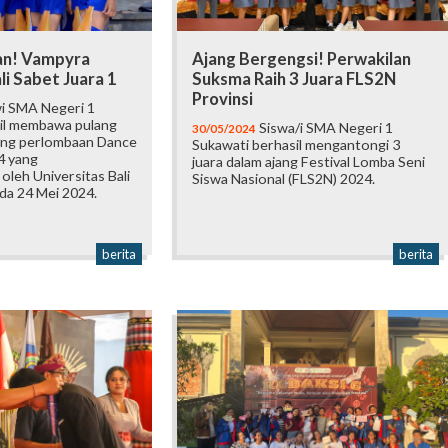
an! Vampyra
Ajang Bergengsi! Perwakilan
i Sabet Juara 1
Suksma Raih 3 Juara FLS2N
Provinsi
wi SMA Negeri 1
il membawa pulang
Siswa/i SMA Negeri 1
30/05/2024
jang perlombaan Dance
Sukawati berhasil mengantongi 3
4 yang
juara dalam ajang Festival Lomba Seni
oleh Universitas Bali
Siswa Nasional (FLS2N) 2024.
da 24 Mei 2024.
berita
berita