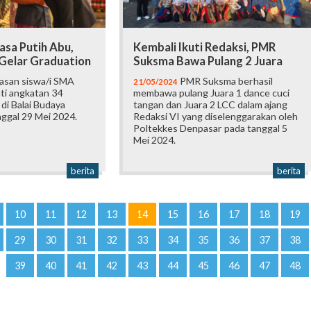
asa Putih Abu,
Kembali Ikuti Redaksi, PMR
Gelar Graduation
Suksma Bawa Pulang 2 Juara
asan siswa/i SMA
PMR Suksma berhasil
21/05/2024
ti angkatan 34
membawa pulang Juara 1 dance cuci
di Balai Budaya
tangan dan Juara 2 LCC dalam ajang
ggal 29 Mei 2024.
Redaksi VI yang diselenggarakan oleh
Poltekkes Denpasar pada tanggal 5
Mei 2024.
berita
berita
10
11
12
13
14
15
16
17
18
19
29
30
31
32
33
34
35
36
37
38
39
40
41
42
43
44
45
46
47
48