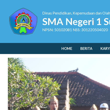
Dinas Pendidikan, Kepemudaan dan Ola
SMA Negeri 1 S
NPSN: 50102081 NSS: 301220504020
HOME
BERITA
KARY