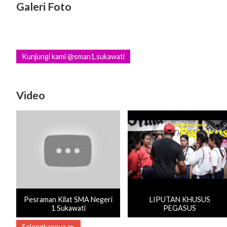
Galeri Foto
Kunjungi kami @sman1.sukawati
Video
Pesraman Kilat SMA Negeri
LIPUTAN KHUSUS
1 Sukawati
PEGASUS
Selengkapnya ≫