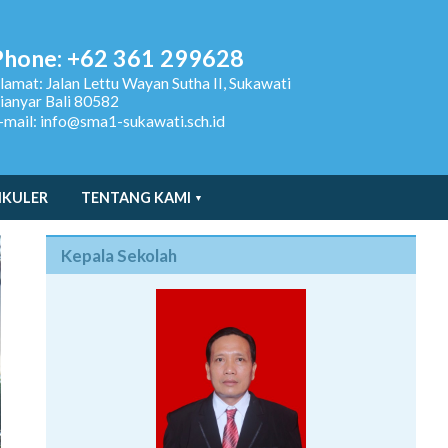
Phone: +62 361 299628
lamat:
Jalan Lettu Wayan Sutha II, Sukawati
ianyar Bali 80582
-mail: info@sma1-sukawati.sch.id
IKULER
TENTANG KAMI
Kepala Sekolah