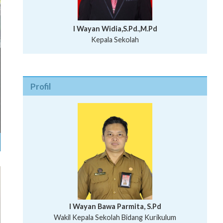
I Wayan Widia,S.Pd.,M.Pd
Kepala Sekolah
Profil
I Wayan Bawa Parmita, S.Pd
I Wayan Gede Aditya Pratita, S.Pd., M.Sn
Wakil Kepala Sekolah Bidang Kurikulum
Ni Wayan Nopi Sutantri, S.Pd.
Putu Suhartana, S.Pd.
Wakil Kepala Sekolah Bidang Kesiswaan