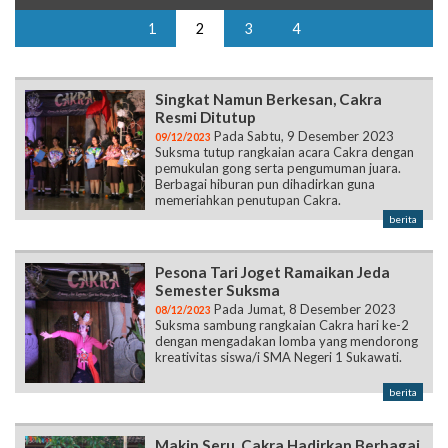
1
2
3
4
Singkat Namun Berkesan, Cakra
Resmi Ditutup
Pada Sabtu, 9 Desember 2023
09/12/2023
Suksma tutup rangkaian acara Cakra dengan
pemukulan gong serta pengumuman juara.
Berbagai hiburan pun dihadirkan guna
memeriahkan penutupan Cakra.
berita
Pesona Tari Joget Ramaikan Jeda
Semester Suksma
Pada Jumat, 8 Desember 2023
08/12/2023
Suksma sambung rangkaian Cakra hari ke-2
dengan mengadakan lomba yang mendorong
kreativitas siswa/i SMA Negeri 1 Sukawati.
berita
Makin Seru, Cakra Hadirkan Berbagai