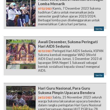
Lomba Menarik
Kamis, 7 Desember 2023 Suksma
07/12/2023
hadirkan Cakra untuk meramaikan jeda
semester ganjil tahun ajaran 2023/2024.
Berbagai lomba pun diselenggarakan untuk
memeriahkan Cakra hari pertama.
berita
Awali Desember, Suksma Peringati
Hari AIDS Sedunia
Peringati Hari AIDS Sedunia, KSPAN
02/12/2023
Suksma kembali menggelar WAD (World
AIDS Day) pada Jumat, 1 Desember 2023 di
lapangan SMA Negeri 1 Sukawati sebagai
bentuk sosialisasi kepada siswa/i mengenai
AIDS.
berita
Hari Guru Nasional, Para Guru
Suksma Pimpin Upacara Bendera
Sabtu, 25 November 2023 seluruh
26/11/2023
warga Suksma laksanakan upacara bendera
dalam rangka peringatan Hari Guru Nasional
yang bersamaan dengan HUT PGRI ke-78.