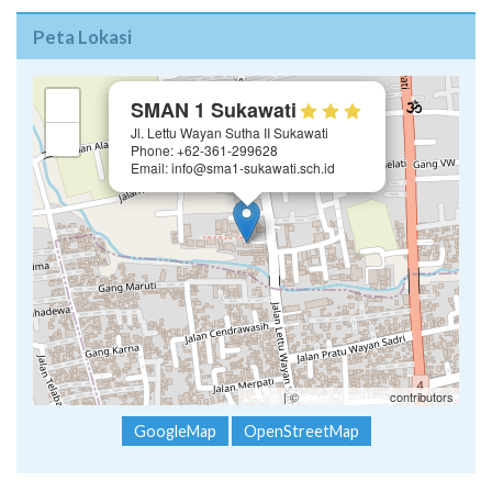
Peta Lokasi
×
+
SMAN 1 Sukawati
Jl. Lettu Wayan Sutha II Sukawati
−
Phone: +62-361-299628
Email: info@sma1-sukawati.sch.id
Leaflet
| ©
OpenStreetMap
contributors
GoogleMap
OpenStreetMap