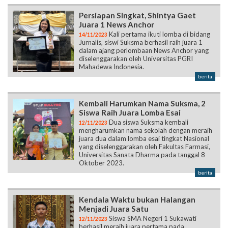
Persiapan Singkat, Shintya Gaet
Juara 1 News Anchor
Kali pertama ikuti lomba di bidang
14/11/2023
Jurnalis, siswi Suksma berhasil raih juara 1
dalam ajang perlombaan News Anchor yang
diselenggarakan oleh Universitas PGRI
Mahadewa Indonesia.
berita
Kembali Harumkan Nama Suksma, 2
Siswa Raih Juara Lomba Esai
Dua siswa Suksma kembali
12/11/2023
mengharumkan nama sekolah dengan meraih
juara dua dalam lomba esai tingkat Nasional
yang diselenggarakan oleh Fakultas Farmasi,
Universitas Sanata Dharma pada tanggal 8
Oktober 2023.
berita
Kendala Waktu bukan Halangan
Menjadi Juara Satu
Siswa SMA Negeri 1 Sukawati
12/11/2023
berhasil meraih juara pertama pada