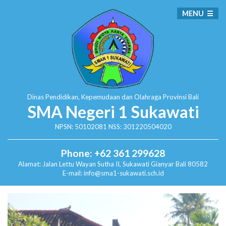
MENU
Dinas Pendidikan, Kepemudaan dan Olahraga
Provinsi Bali
SMA Negeri 1 Sukawati
NPSN: 50102081 NSS: 301220504020
Phone: +62 361 299628
Alamat:
Jalan Lettu Wayan Sutha II, Sukawati
Gianyar Bali 80582
E-mail: info@sma1-sukawati.sch.id