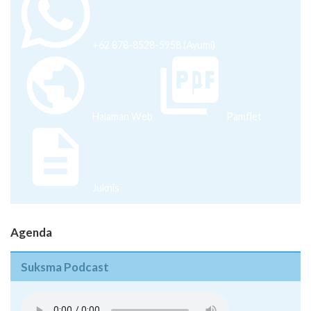
+62 878-8528-5958 (Ayumi)
Halaman Web
Pamflet
Juknis
Agenda
Suksma Podcast