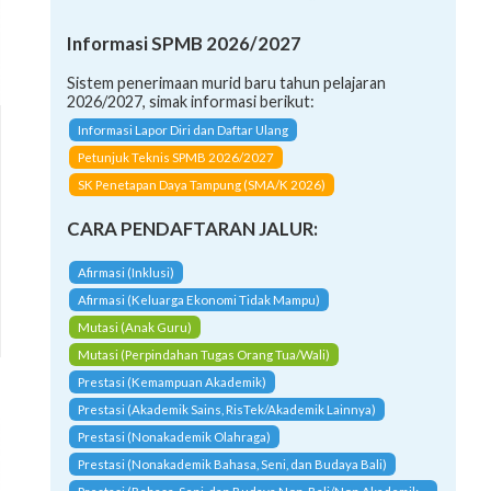
Informasi SPMB 2026/2027
Sistem penerimaan murid baru tahun pelajaran
2026/2027, simak informasi berikut:
Informasi Lapor Diri dan Daftar Ulang
Petunjuk Teknis SPMB 2026/2027
SK Penetapan Daya Tampung (SMA/K 2026)
CARA PENDAFTARAN JALUR:
Afirmasi (Inklusi)
Afirmasi (Keluarga Ekonomi Tidak Mampu)
Mutasi (Anak Guru)
Mutasi (Perpindahan Tugas Orang Tua/Wali)
Prestasi (Kemampuan Akademik)
Prestasi (Akademik Sains, RisTek/Akademik Lainnya)
Prestasi (Nonakademik Olahraga)
Prestasi (Nonakademik Bahasa, Seni, dan Budaya Bali)