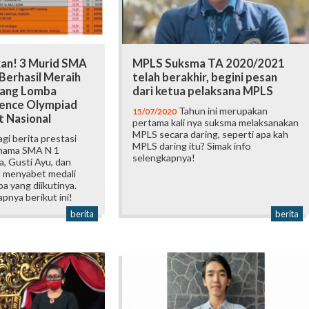
n! 3 Murid SMA
MPLS Suksma TA 2020/2021
Berhasil Meraih
telah berakhir, begini pesan
Ajang Lomba
dari ketua pelaksana MPLS
ence Olympiad
Tahun ini merupakan
15/07/2020
t Nasional
pertama kali nya suksma melaksanakan
MPLS secara daring, seperti apa kah
agi berita prestasi
MPLS daring itu? Simak info
nama SMA N 1
selengkapnya!
, Gusti Ayu, dan
l menyabet medali
a yang diikutinya.
apnya berikut ini!
berita
berita