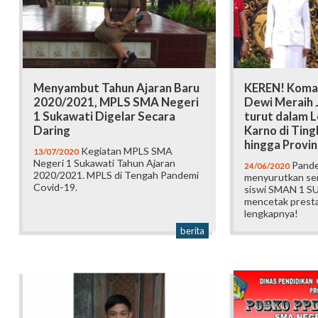
Menyambut Tahun Ajaran Baru
KEREN! Koman
2020/2021, MPLS SMA Negeri
Dewi Meraih J
1 Sukawati Digelar Secara
turut dalam 
Daring
Karno di Tin
hingga Provin
Kegiatan MPLS SMA
13/07/2020
Negeri 1 Sukawati Tahun Ajaran
Pande
24/06/2020
2020/2021. MPLS di Tengah Pandemi
menyurutkan sem
Covid-19.
siswi SMAN 1 S
mencetak prestas
lengkapnya!
berita