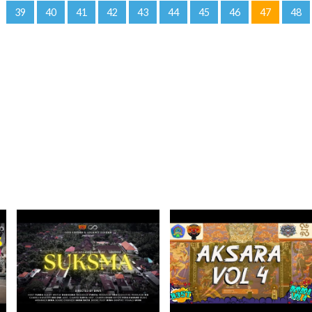
39
40
41
42
43
44
45
46
47
48