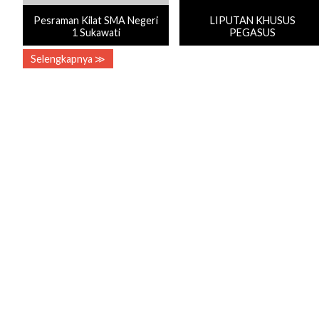
Pesraman Kilat SMA Negeri
LIPUTAN KHUSUS
1 Sukawati
PEGASUS
Selengkapnya ≫