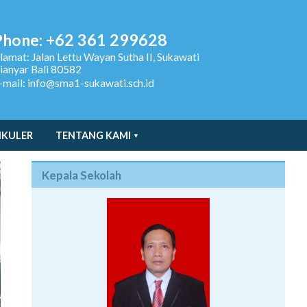
Phone: +62 361 299628
lamat:
Jalan Lettu Wayan Sutha II, Sukawati
ianyar Bali 80582
-mail: info@sma1-sukawati.sch.id
IKULER
TENTANG KAMI
Kepala Sekolah