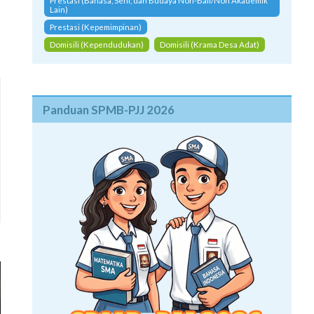
Prestasi (Bahasa, Seni, dan Budaya Non-Bali/Non Akademik
Lain)
Prestasi (Kepemimpinan)
Domisili (Kependudukan)
Domisili (Krama Desa Adat)
Panduan SPMB-PJJ 2026