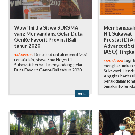
Wow! Ini dia Siswa SUKSMA
Membanggaka
yang Menyandang Gelar Duta
N 1 Sukawati 
GenRe Favorit Provinsi Bali
Prestasi Di 
tahun 2020.
Advanced Sci
(ASO) Tingka
Bertekad untuk memotivasi
13/08/2020
remaja lain, siswa Sma Negeri 1
Lagi-l
15/07/2020
Sukawati berhasil menyandang gelar
mengharumkan 
Duta Favorit Genre Bali tahun 2020.
Sukawati. Hendra
Anggina berhasi
perak dalam lomb
Simak info lengk
berita