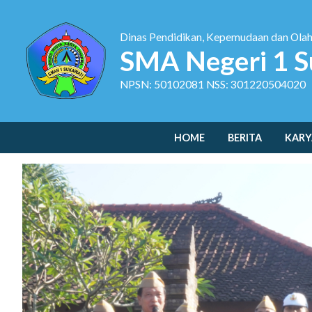
Dinas Pendidikan, Kepemudaan dan Ola
SMA Negeri 1 S
NPSN: 50102081 NSS: 301220504020
HOME
BERITA
KARY