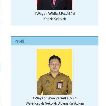
I Wayan Widia,S.Pd.,M.Pd
Kepala Sekolah
Profil
I Wayan Bawa Parmita, S.Pd
I Wayan Gede Aditya Pratita, S.Pd., M.Sn
Ni Wayan Nopi Sutantri, S.Pd.
Putu Suhartana, S.Pd.
Wakil Kepala Sekolah Bidang Kesiswaan