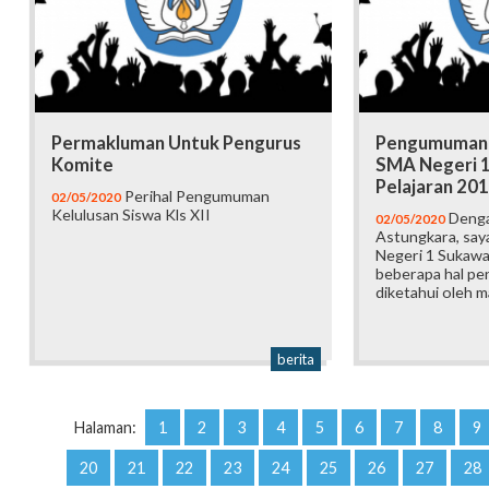
Permakluman Untuk Pengurus
Pengumuman K
Komite
SMA Negeri 1
Pelajaran 20
Perihal Pengumuman
02/05/2020
Kelulusan Siswa Kls XII
Denga
02/05/2020
Astungkara, sa
Negeri 1 Sukaw
beberapa hal pe
diketahui oleh m
berita
Halaman:
1
2
3
4
5
6
7
8
9
20
21
22
23
24
25
26
27
28