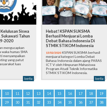
elulusan Siswa
Hebat! KSPAN SUKSMA
 Sukawati Tahun
Berhasil Menjuarai Lomba
19-2020
Debat Bahasa Indonesia Di
STMIK STIKOM Indonesia
n mengucapkan
ya waka humas SMA
KSPAN SUKSMA berhasil
15/02/2020
ati menyampaikan
menjuarai kategori Lomba Debat
nting yang patut
Bahasa Indonesia dalam ajang PARAS
asyarakat luas
ICT V oleh Himpunan Mahasiswa
Program Atudi Teknik Informatika
STMIK STIKOM Indonesia.
berita
berita
10
11
12
13
14
15
16
17
18
19
29
30
31
32
33
34
35
36
37
38