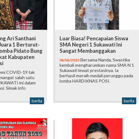
g Ari Santhani
Luar Biasa! Pencapaian Siswa
uara 1 Berturut-
SMA Negeri 1 Sukawati Ini
Lomba Pidato Bung
Sangat Membanggakan
gkat Kabupaten
Bersama Nanda, Swastika
06/06/2020
si
kembali mengharumkan nama SMA N 1
Sukawati lewat prestasinya. Ia
mi COVID-19 tak
berhasil meraih medali perunggu pada
angat salah satu
lomba HARDIKNAS POSI.
UKAWATI ini dalam
i. Simak info
berita
berita