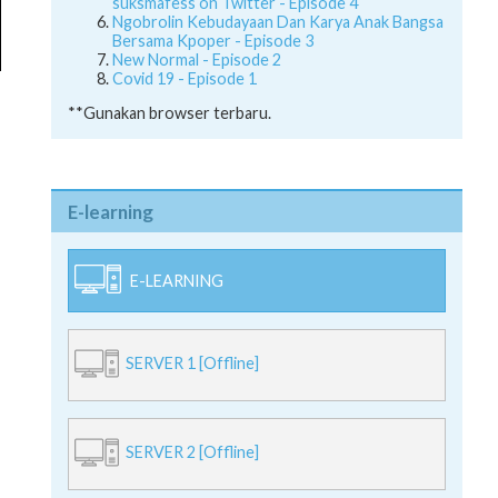
suksmafess on Twitter - Episode 4
Ngobrolin Kebudayaan Dan Karya Anak Bangsa
Bersama Kpoper - Episode 3
New Normal - Episode 2
Covid 19 - Episode 1
**Gunakan browser terbaru.
E-learning
E-LEARNING
SERVER 1 [Offline]
SERVER 2 [Offline]