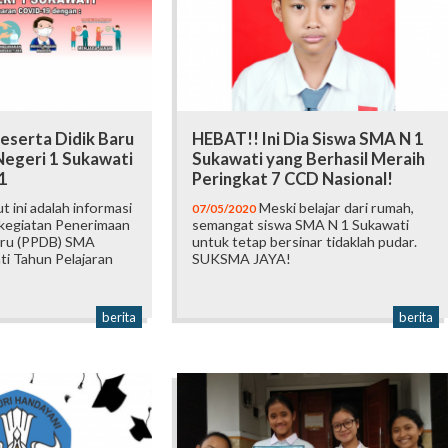
eserta Didik Baru
HEBAT!! Ini Dia Siswa SMA N 1
egeri 1 Sukawati
Sukawati yang Berhasil Meraih
1
Peringkat 7 CCD Nasional!
t ini adalah informasi
Meski belajar dari rumah,
07/05/2020
 kegiatan Penerimaan
semangat siswa SMA N 1 Sukawati
aru (PPDB) SMA
untuk tetap bersinar tidaklah pudar.
ti Tahun Pelajaran
SUKSMA JAYA!
berita
berita