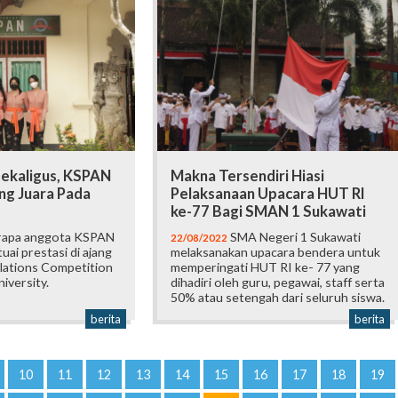
Sekaligus, KSPAN
Makna Tersendiri Hiasi
g Juara Pada
Pelaksanaan Upacara HUT RI
ke-77 Bagi SMAN 1 Sukawati
apa anggota KSPAN
SMA Negeri 1 Sukawati
22/08/2022
uai prestasi di ajang
melaksanakan upacara bendera untuk
elations Competition
memperingati HUT RI ke- 77 yang
iversity.
dihadiri oleh guru, pegawai, staff serta
50% atau setengah dari seluruh siswa.
berita
berita
10
11
12
13
14
15
16
17
18
19