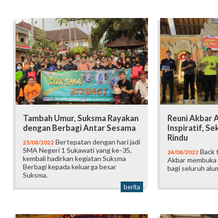
Tambah Umur, Suksma Rayakan
Reuni Akbar 
dengan Berbagi Antar Sesama
Inspiratif, Se
Rindu
Bertepatan dengan hari jadi
25/08/2022
SMA Negeri 1 Sukawati yang ke-35,
Back 
24/08/2022
kembali hadirkan kegiatan Suksma
Akbar membuka 
Berbagi kepada keluarga besar
bagi seluruh alu
Suksma.
berita