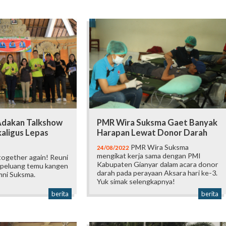
Adakan Talkshow
PMR Wira Suksma Gaet Banyak
kaligus Lepas
Harapan Lewat Donor Darah
PMR Wira Suksma
24/08/2022
mengikat kerja sama dengan PMI
together again! Reuni
Kabupaten Gianyar dalam acara donor
peluang temu kangen
darah pada perayaan Aksara hari ke-3.
mni Suksma.
Yuk simak selengkapnya!
berita
berita