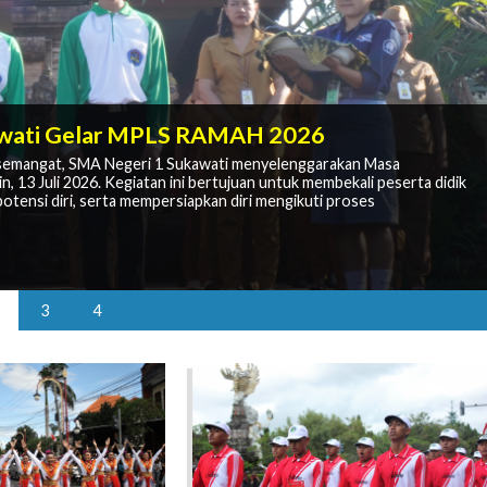
 Kembali Bersekolah untuk Meraih Masa
awati Gelar MPLS RAMAH 2026
Kesan Semangat Kebersamaan
semangat, SMA Negeri 1 Sukawati menyelenggarakan Masa
egeri 1 Sukawati
13 Juli 2026. Kegiatan ini bertujuan untuk membekali peserta didik
egeri 1 Sukawati yang dilaksanakan pada Jumat, 17 Juli 2026.
MB PJJ SMA membuka kesempatan bagi masyarakat untuk melanjutkan
 guna membangun semangat berprestasi dan karakter unggul di
tensi diri, serta mempersiapkan diri mengikuti proses
gan SMAN 1 Sukawati sebagai sekolah induk penyelenggara di Provinsi
elah dinyatakan diterima melalui Sistem Penerimaan Murid Baru
3
4