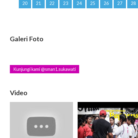
20
21
22
23
24
25
26
27
28
Galeri Foto
Kunjungi kami @sman1.sukawati
Video