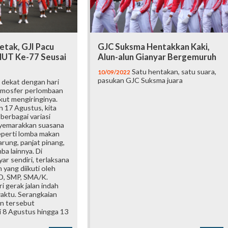
etak, GJI Pacu
GJC Suksma Hentakkan Kaki,
UT Ke-77 Seusai
Alun-alun Gianyar Bergemuruh
Satu hentakan, satu suara,
10/09/2022
pasukan GJC Suksma juara
 dekat dengan hari
tmosfer perlombaan
kut mengiringinya.
 17 Agustus, kita
berbagai variasi
yemarakkan suasana
perti lomba makan
arung, panjat pinang,
ba lainnya. Di
r sendiri, terlaksana
 yang diikuti oleh
SD, SMP, SMA/K.
i gerak jalan indah
aktu. Serangkaian
n tersebut
i 8 Agustus hingga 13