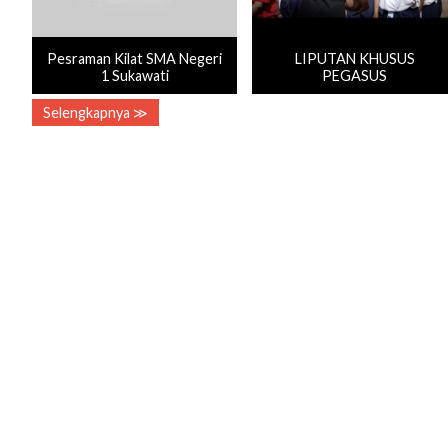
Pesraman Kilat SMA Negeri
LIPUTAN KHUSUS
1 Sukawati
PEGASUS
Selengkapnya ≫