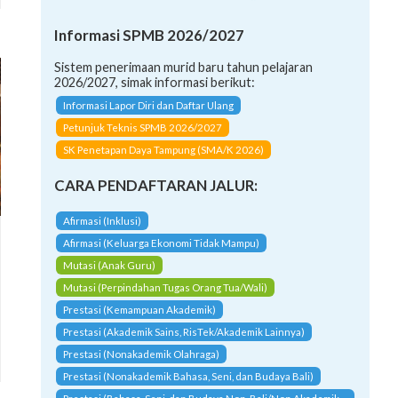
Informasi SPMB 2026/2027
Sistem penerimaan murid baru tahun pelajaran
2026/2027, simak informasi berikut:
Informasi Lapor Diri dan Daftar Ulang
Petunjuk Teknis SPMB 2026/2027
SK Penetapan Daya Tampung (SMA/K 2026)
CARA PENDAFTARAN JALUR:
Afirmasi (Inklusi)
Afirmasi (Keluarga Ekonomi Tidak Mampu)
Mutasi (Anak Guru)
Mutasi (Perpindahan Tugas Orang Tua/Wali)
Prestasi (Kemampuan Akademik)
Prestasi (Akademik Sains, RisTek/Akademik Lainnya)
Prestasi (Nonakademik Olahraga)
Prestasi (Nonakademik Bahasa, Seni, dan Budaya Bali)