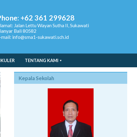
Phone: +62 361 299628
lamat:
Jalan Lettu Wayan Sutha II, Sukawati
ianyar Bali 80582
-mail: info@sma1-sukawati.sch.id
IKULER
TENTANG KAMI
Kepala Sekolah