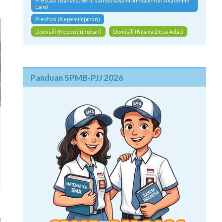
Prestasi (Bahasa, Seni, dan Budaya Non-Bali/Non Akademik
Lain)
Prestasi (Kepemimpinan)
Domisili (Kependudukan)
Domisili (Krama Desa Adat)
Panduan SPMB-PJJ 2026