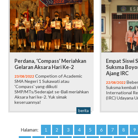
Perdana, ‘Compass’ Meriahkan
Empat Siswi 
Gelaran Aksara Hari Ke-2
Suksma Boyon
Ajang IRC
Competion of Academic
23/08/2022
SMA Negeri 1 Sukawati atau
Beber
22/08/2022
'Compass' yang diikuti
Suksma kembali t
SMP/MTs/Sederajat se-Bali meriahkan
International R
Aksara hari ke-2. Yuk simak
(IRC) Udayana Un
keseruannya!
berita
Halaman:
1
2
3
4
5
6
7
8
9