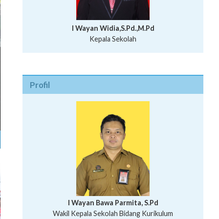
I Wayan Widia,S.Pd.,M.Pd
Kepala Sekolah
Profil
I Wayan Bawa Parmita, S.Pd
I Wayan Gede Aditya Pratita, S.Pd., M.Sn
Wakil Kepala Sekolah Bidang Kurikulum
Ni Wayan Nopi Sutantri, S.Pd.
Putu Suhartana, S.Pd.