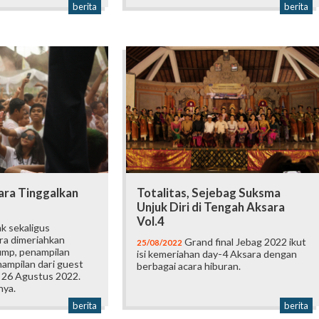
berita
berita
ara Tinggalkan
Totalitas, Sejebag Suksma
Unjuk Diri di Tengah Aksara
Vol.4
k sekaligus
ra dimeriahkan
Grand final Jebag 2022 ikut
25/08/2022
ump, penampilan
isi kemeriahan day-4 Aksara dengan
nampilan dari guest
berbagai acara hiburan.
, 26 Agustus 2022.
nya.
berita
berita