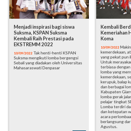
Menjadi inspirasi bagi siswa
Kembali Berd
Suksma, KSPAN Suksma
Kemeriahan H
Kembali Raih Prestasi pada
Koma
EKSTREMM 2022
Makin
10/09/2022
kemerdekaan, a
Tak henti-henti KSPAN
10/09/2022
yang pekat pun i
Suksma mengikuti lomba bergengsi
Untuk merayakan
Sebali yang diadakan oleh Universitas
terbiasa dengan 
Mahasaraswati Denpasar
lomba yang men
kemerdekaan, se
kerupuk, balap k
dan berbagai lom
Kabupaten Gianya
lomba gerak jalan
pelajar tingkat 
Lomba terdiri dar
dan ketepatan w
acara perlombaa
berlangsung dar
Agustus.