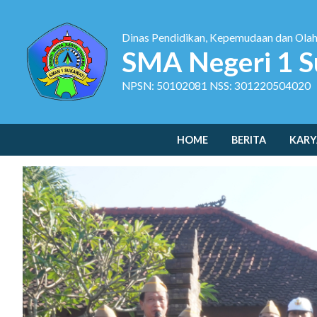
Dinas Pendidikan, Kepemudaan dan Ola
SMA Negeri 1 S
NPSN: 50102081 NSS: 301220504020
HOME
BERITA
KARY