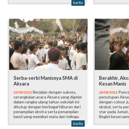
berita
Serba-serbi Manisnya SMA di
Berakhir, Aks
Aksara
Kesan Manis
Berjalan dengan sukses,
Punca
05/09/2022
28/08/2022
serangkaian acara Aksara yang digelar
penutupan Aksa
dalam rangka ulang tahun sekolah ini
dengan colour j
ditutup dengan berbagai hiburan dari
ekskul, serta pe
penampilan ekstra serta penampilan
star pada Jumat
band yang memikat mata dan telinga.
Begini keseruan
berita