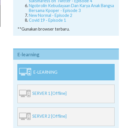
suksmafess on Twitter - Episode 4
Ngobrolin Kebudayaan Dan Karya Anak Bangsa
Bersama Kpoper - Episode 3
New Normal - Episode 2
Covid 19 - Episode 1
**Gunakan browser terbaru.
E-learning
E-LEARNING
SERVER 1 [Offline]
SERVER 2 [Offline]