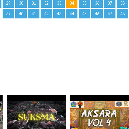
29
30
31
32
33
34
35
36
37
38
39
40
41
42
43
44
45
46
47
48