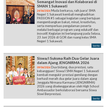
Semangat Inovasi dan Kolaborasi di
SMAN 1 Sukawati
Muda berkarya, raih juara! SMA
24/06/2026
Negeri 1 Sukawati kembali menghadirkan
PASSION #5 sebagai kegiatan yang bertujuan
mengembangkan bakat, minat, kreativitas,
serta memperluas pengalaman peserta
melalui berbagai program yang edukatif dan
inovatif. Kegiatan ini berlangsung pada Selasa,
23 Juni 2026 di GOR dan ruang kelas SMA
Negeri 1 Sukawati.
berita
Siswa/i Suksma Raih Dua Gelar Juara
dalam Ajang JENGNIRMA 2026
Dua bidang, dua prestasi, satu
09/06/2026
kebanggaan! Siswa/i SMA Negeri 1 Sukawati
kembali mengukir prestasi gemilang dengan
berhasil meraih dua gelar juara dalam ajang
Jenggala Nirmana Karmana (JENGNIRMA)
2026 yang diselenggarakan oleh High School
Ambassador berkolaborasi bersama Siswa
Siswi Berprestasi.
berita