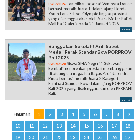
Tampilkan pesona! Vampyra Dance
09/06/2026
berhasil meraih Juara 1 dalam ajang Honda
Youth Fans School Olympic tingkat provinsi
yang diselenggarakan oleh Astra Motor Bali di
Mall Bali Galeria pada 24 Januari 2026.
berita
Banggakan Sekolah! Ardi Sabet
Medali Perak Standar Bow PORPROV
Bali 2025
Siswa SMA Negeri 1 Sukawati
09/06/2026
kembali menorehkan prestasi membanggakan
di bidang olahraga. Ida Bagus Ardi Narendra
Putra berhasil meraih Juara 2 Kategori
Eliminasi Standar Bow dalam ajang PORPROV
Bali 2025 yang diselenggarakan oleh PERPANI
Bali.
berita
Halaman:
1
2
3
4
5
6
7
8
9
10
11
12
13
14
15
16
17
18
19
20
21
22
23
24
25
26
27