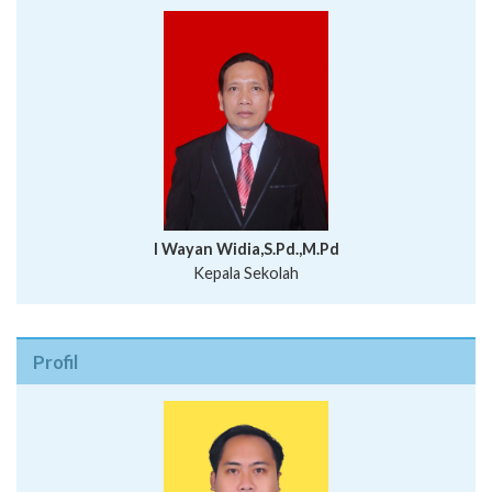
I Wayan Widia,S.Pd.,M.Pd
Kepala Sekolah
Profil