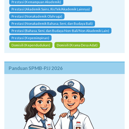
Prestasi (Kemampuan Akademik)
Prestasi (Akademik Sains, RisTek/Akademik Lainnya)
Prestasi (Nonakademik Olahraga)
Prestasi (Nonakademik Bahasa, Seni, dan Budaya Bali)
Prestasi (Bahasa, Seni, dan Budaya Non-Bali/Non Akademik Lain)
Prestasi (Kepemimpinan)
Domisili (Kependudukan)
Domisili (Krama Desa Adat)
Panduan SPMB-PJJ 2026