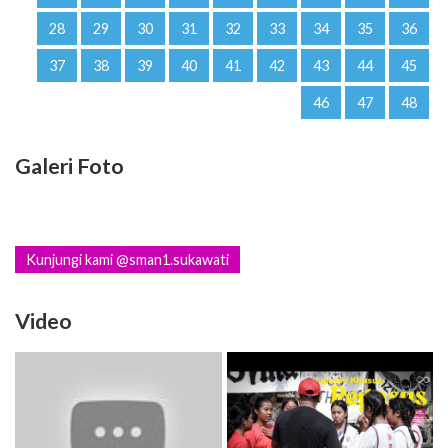
28
29
30
31
32
33
34
35
36
37
38
39
40
41
42
43
44
45
46
47
48
Galeri Foto
Kunjungi kami @sman1.sukawati
Video