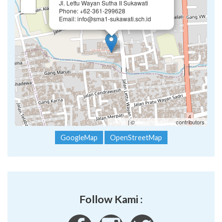
SMAN 1 Sukawati
Jl. Lettu Wayan Sutha II Sukawati
−
Phone: +62-361-299628
Email: info@sma1-sukawati.sch.id
Leaflet
| ©
OpenStreetMap
contributors
GoogleMap
OpenStreetMap
Follow Kami :