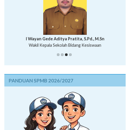
I Wayan Bawa Parmita, S.Pd
I Wayan Gede Aditya Pratita, S.Pd., M.Sn
Ni Wayan Nopi Sutantri, S.Pd.
Putu Suhartana, S.Pd.
Wakil Kepala Sekolah Bidang Kesiswaan
Wakil Kepala Sekolah Humas
PANDUAN SPMB 2026/2027