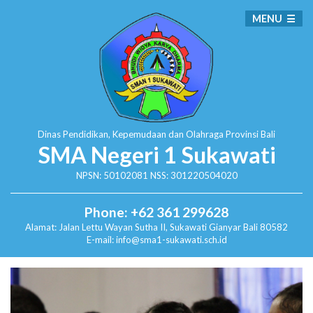
MENU
Dinas Pendidikan, Kepemudaan dan Olahraga
Provinsi Bali
SMA Negeri 1 Sukawati
NPSN: 50102081 NSS: 301220504020
Phone: +62 361 299628
Alamat:
Jalan Lettu Wayan Sutha II, Sukawati
Gianyar Bali 80582
E-mail: info@sma1-sukawati.sch.id