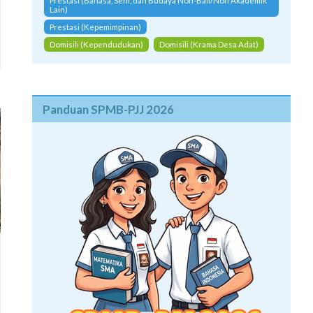
Prestasi (Bahasa, Seni, dan Budaya Non-Bali/Non Akademik
Lain)
Prestasi (Kepemimpinan)
Domisili (Kependudukan)
Domisili (Krama Desa Adat)
Panduan SPMB-PJJ 2026