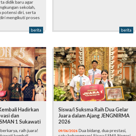
a didik baru agar
ingkungan sekolah,
otensi diri, serta
iri mengikuti proses
berita
berita
embali Hadirkan
Siswa/i Suksma Raih Dua Gelar
vasi dan
Juara dalam Ajang JENGNIRMA
i SMAN 1 Sukawati
2026
erkarya, raih juara!
Dua bidang, dua prestasi,
09/06/2026
kawati kembali
satu kebanggaan! Siswa/i SMA Negeri