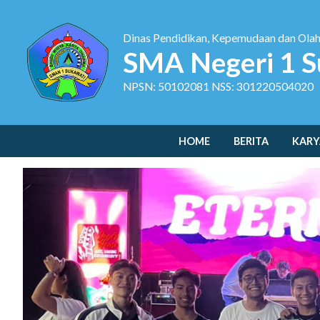
Dinas Pendidikan, Kepemudaan dan Ola
SMA Negeri 1 S
NPSN: 50102081 NSS: 301220504020
HOME
BERITA
KARY