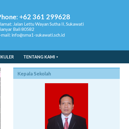
Phone: +62 361 299628
lamat:
Jalan Lettu Wayan Sutha II, Sukawati
ianyar Bali 80582
-mail: info@sma1-sukawati.sch.id
IKULER
TENTANG KAMI
Kepala Sekolah