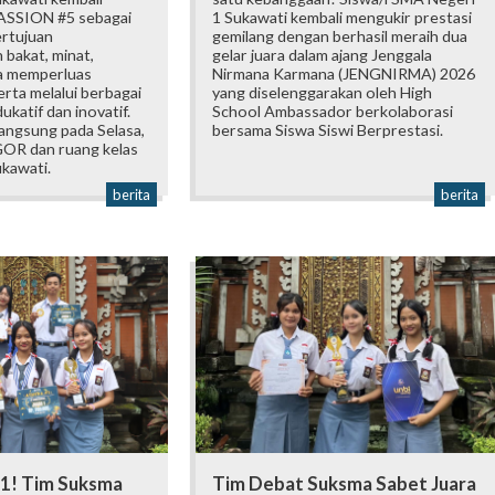
ASSION #5 sebagai
1 Sukawati kembali mengukir prestasi
ertujuan
gemilang dengan berhasil meraih dua
bakat, minat,
gelar juara dalam ajang Jenggala
ta memperluas
Nirmana Karmana (JENGNIRMA) 2026
rta melalui berbagai
yang diselenggarakan oleh High
katif dan inovatif.
School Ambassador berkolaborasi
langsung pada Selasa,
bersama Siswa Siswi Berprestasi.
 GOR dan ruang kelas
kawati.
berita
berita
 1! Tim Suksma
Tim Debat Suksma Sabet Juara