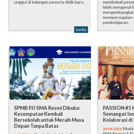
unggul di kalangan peserta didik baru.
membekali pesert
lebih mengenal l
mengembangkan p
mempersiapkan d
pembelajaran.
berita
SPMB PJJ SMA Resmi Dibuka:
PASSION #5 K
Kesempatan Kembali
Semangat Ino
Bersekolah untuk Meraih Masa
Kolaborasi d
Depan Tanpa Batas
Muda b
24/06/2026
SMA Negeri 1 Su