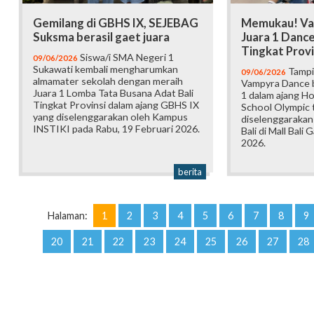
Gemilang di GBHS IX, SEJEBAG
Memukau! Va
Suksma berasil gaet juara
Juara 1 Danc
Tingkat Provi
Siswa/i SMA Negeri 1
09/06/2026
Sukawati kembali mengharumkan
Tampi
09/06/2026
almamater sekolah dengan meraih
Vampyra Dance b
Juara 1 Lomba Tata Busana Adat Bali
1 dalam ajang H
Tingkat Provinsi dalam ajang GBHS IX
School Olympic t
yang diselenggarakan oleh Kampus
diselenggarakan
INSTIKI pada Rabu, 19 Februari 2026.
Bali di Mall Bali 
2026.
berita
Halaman:
1
2
3
4
5
6
7
8
9
20
21
22
23
24
25
26
27
28