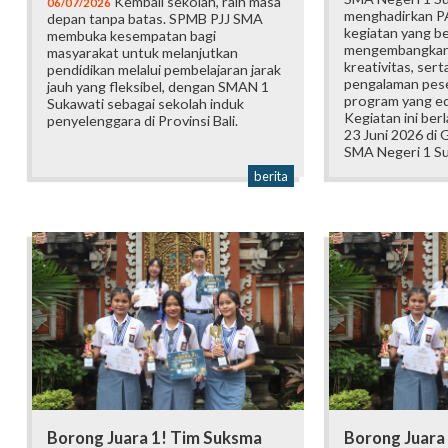
Kembali sekolah, raih masa
06/07/2026
menghadirkan P
depan tanpa batas. SPMB PJJ SMA
kegiatan yang b
membuka kesempatan bagi
mengembangkan 
masyarakat untuk melanjutkan
kreativitas, ser
pendidikan melalui pembelajaran jarak
pengalaman pese
jauh yang fleksibel, dengan SMAN 1
program yang edu
Sukawati sebagai sekolah induk
Kegiatan ini ber
penyelenggara di Provinsi Bali.
23 Juni 2026 di
SMA Negeri 1 Su
berita
Borong Juara 1! Tim Suksma
Borong Juara