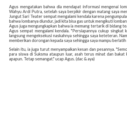
Agus mengatakan bahwa dia mendapat informasi mengenai lomba 
Wahyu Ardi Putra, setelah saya berpikir dengan matang saya me
Jungut Sari Teater sempat mengalami kendala karena pengumpulanny
bahwa lombanya diundur, jadi kita bisa gas untuk mengikuti lombany
Agus juga mengungkapkan bahwa ia memang tertarik di bidang te
Agus sempat mengalami kendala. "Persiapannya cukup singkat k
langsung mengeksekusi naskahnya sehingga saya keteteran. Namu
memberikan dorongan kepada saya sehingga saya mampu berlatih d
Selain itu, ia juga turut menyampaikan kesan dan pesannya. "Sem
para siswa di Suksma ataupun luar, asah terus minat dan bakat 
apapun. Tetap semangat." ucap Agus. (dac & aya)