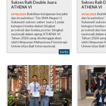
Sukses Raih Double Juara
Sukses Raih D
ATHENA VI
ATHENA VI
Buktikan ketajaman berpikir
Buktik
09/06/2026
09/06/2026
dan kreativitas! Tim SMA Negeri 1
dan kreativitas!
Sukawati sukses sabet Juara 1 pada
Sukawati sukses
kategori lomba debat (tingkat
kategori lomba d
provinsi) dan lomba poster (tingkat
provinsi) dan lo
nasional) dalam ajang ATHENA VI
nasional) dalam
Tahun 2026 yang diselenggarakan
Tahun 2026 yang
oleh Himpunan Mahasiswa Fisioterapi
oleh Himpunan M
Universitas Bali Internasional.
Universitas Bali 
berita