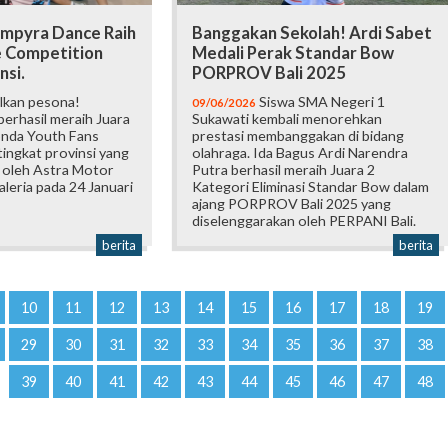
mpyra Dance Raih
Banggakan Sekolah! Ardi Sabet
e Competition
Medali Perak Standar Bow
nsi.
PORPROV Bali 2025
lkan pesona!
Siswa SMA Negeri 1
09/06/2026
erhasil meraih Juara
Sukawati kembali menorehkan
onda Youth Fans
prestasi membanggakan di bidang
ingkat provinsi yang
olahraga. Ida Bagus Ardi Narendra
 oleh Astra Motor
Putra berhasil meraih Juara 2
Galeria pada 24 Januari
Kategori Eliminasi Standar Bow dalam
ajang PORPROV Bali 2025 yang
diselenggarakan oleh PERPANI Bali.
berita
berita
10
11
12
13
14
15
16
17
18
19
29
30
31
32
33
34
35
36
37
38
39
40
41
42
43
44
45
46
47
48