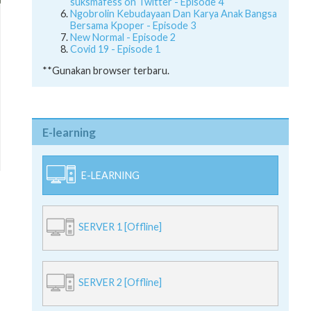
suksmafess on Twitter - Episode 4
Ngobrolin Kebudayaan Dan Karya Anak Bangsa
Bersama Kpoper - Episode 3
New Normal - Episode 2
Covid 19 - Episode 1
**Gunakan browser terbaru.
E-learning
E-LEARNING
SERVER 1 [Offline]
SERVER 2 [Offline]