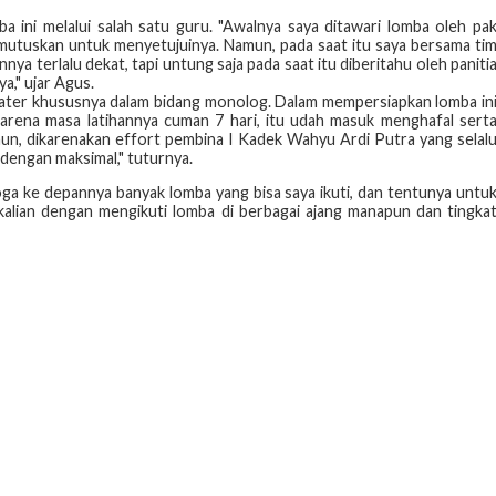
ini melalui salah satu guru. "Awalnya saya ditawari lomba oleh pa
mutuskan untuk menyetujuinya. Namun, pada saat itu saya bersama ti
a terlalu dekat, tapi untung saja pada saat itu diberitahu oleh paniti
a," ujar Agus.
ater khususnya dalam bidang monolog. Dalam mempersiapkan lomba in
arena masa latihannya cuman 7 hari, itu udah masuk menghafal sert
n, dikarenakan effort pembina I Kadek Wahyu Ardi Putra yang selal
engan maksimal," tuturnya.
oga ke depannya banyak lomba yang bisa saya ikuti, dan tentunya untu
kalian dengan mengikuti lomba di berbagai ajang manapun dan tingka