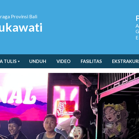
hraga
Provinsi Bali
ukawati
A
G
E
A TULIS
UNDUH
VIDEO
FASILITAS
EKSTRAKUR