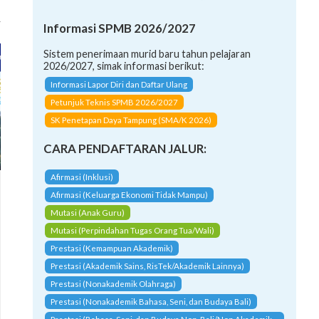
Informasi SPMB 2026/2027
Sistem penerimaan murid baru tahun pelajaran
2026/2027, simak informasi berikut:
Informasi Lapor Diri dan Daftar Ulang
Petunjuk Teknis SPMB 2026/2027
SK Penetapan Daya Tampung (SMA/K 2026)
CARA PENDAFTARAN JALUR:
Afirmasi (Inklusi)
Afirmasi (Keluarga Ekonomi Tidak Mampu)
Mutasi (Anak Guru)
Mutasi (Perpindahan Tugas Orang Tua/Wali)
Prestasi (Kemampuan Akademik)
Prestasi (Akademik Sains, RisTek/Akademik Lainnya)
Prestasi (Nonakademik Olahraga)
Prestasi (Nonakademik Bahasa, Seni, dan Budaya Bali)