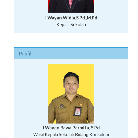
I Wayan Widia,S.Pd.,M.Pd
Kepala Sekolah
Profil
g
n
I Wayan Bawa Parmita, S.Pd
i
I Wayan Gede Aditya Pratita, S.Pd., M.Sn
Wakil Kepala Sekolah Bidang Kurikulum
Ni Wayan Nopi Sutantri, S.Pd.
Putu Suhartana, S.Pd.