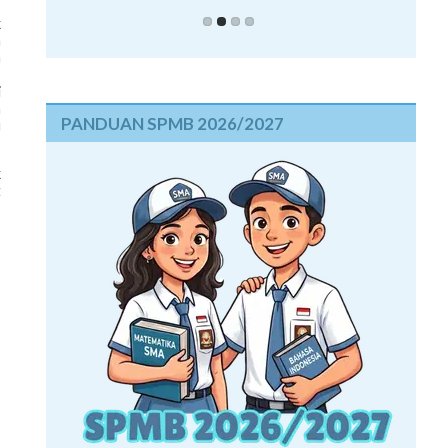
k
m
a
i
a
PANDUAN SPMB 2026/2027
u
k
t