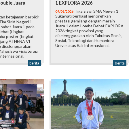
ouble Juara
1 EXPLORA 2026
Tiga siswi SMA Negeri 1
09/06/2026
Sukawati berhasil menorehkan
an ketajaman berpikir
prestasi gemilang dengan meraih
 Tim SMA Negeri 1
Juara 1 dalam Lomba Debat EXPLORA
 sabet Juara 1 pada
2026 tingkat provinsi yang
ebat (tingkat
diselenggarakan oleh Fakultas Bisnis,
mba poster (tingkat
Sosial, Teknologi dan Humaniora
 ajang ATHENA VI
Universitas Bali Internasional.
 diselenggarakan
ahasiswa Fisioterapi
Internasional.
berita
berita