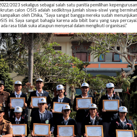
022/2023 sekaligus sebagai salah satu panitia pemilihan kepengurusa
rutan calon OSIS adalah sedikitnya jumlah siswa-siswi yang bermina
isampaikan oleh Dhika, “Saya sangat bangga mereka sudah menunjuka
 ini. Saya sangat bahagia karena ada bibit baru yang saya percayai
a rasa tidak suka ataupun menyesal dalam mengikuti organisasi.”