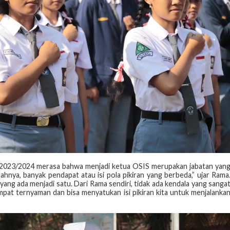
ti 2023/2024 merasa bahwa menjadi ketua OSIS merupakan jabatan yan
ilahnya, banyak pendapat atau isi pola pikiran yang berbeda,” ujar Rama
ng ada menjadi satu. Dari Rama sendiri, tidak ada kendala yang sanga
pat ternyaman dan bisa menyatukan isi pikiran kita untuk menjalanka