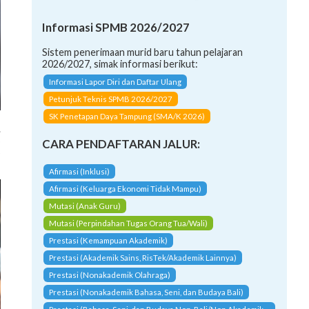
Informasi SPMB 2026/2027
Sistem penerimaan murid baru tahun pelajaran
2026/2027, simak informasi berikut:
Informasi Lapor Diri dan Daftar Ulang
Petunjuk Teknis SPMB 2026/2027
SK Penetapan Daya Tampung (SMA/K 2026)
.
S
CARA PENDAFTARAN JALUR:
S
Afirmasi (Inklusi)
Afirmasi (Keluarga Ekonomi Tidak Mampu)
Mutasi (Anak Guru)
Mutasi (Perpindahan Tugas Orang Tua/Wali)
Prestasi (Kemampuan Akademik)
Prestasi (Akademik Sains, RisTek/Akademik Lainnya)
Prestasi (Nonakademik Olahraga)
Prestasi (Nonakademik Bahasa, Seni, dan Budaya Bali)