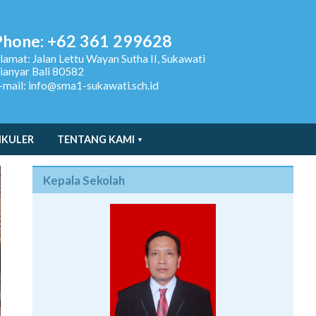
Phone: +62 361 299628
lamat:
Jalan Lettu Wayan Sutha II, Sukawati
ianyar Bali 80582
-mail: info@sma1-sukawati.sch.id
IKULER
TENTANG KAMI
Kepala Sekolah