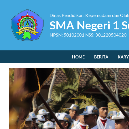
Dinas Pendidikan, Kepemudaan dan Ola
SMA Negeri 1 S
NPSN: 50102081 NSS: 301220504020
HOME
BERITA
KARY