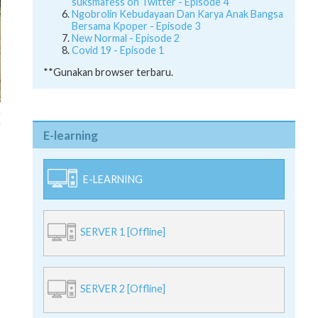
suksmafess on Twitter - Episode 4
Ngobrolin Kebudayaan Dan Karya Anak Bangsa
Bersama Kpoper - Episode 3
New Normal - Episode 2
Covid 19 - Episode 1
**Gunakan browser terbaru.
n
a
E-learning
E-LEARNING
SERVER 1 [Offline]
SERVER 2 [Offline]