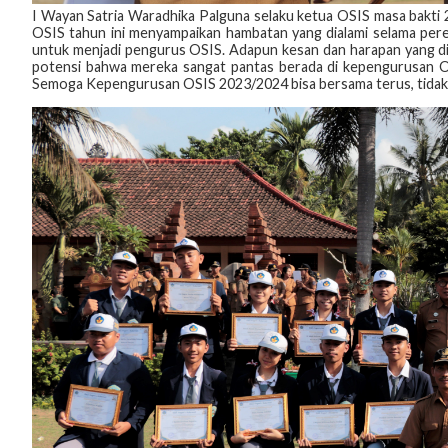
I Wayan Satria Waradhika Palguna selaku ketua OSIS masa bakti 2
OSIS tahun ini menyampaikan hambatan yang dialami selama perek
untuk menjadi pengurus OSIS. Adapun kesan dan harapan yang d
potensi bahwa mereka sangat pantas berada di kepengurusan OSIS
Semoga Kepengurusan OSIS 2023/2024 bisa bersama terus, tidak ad