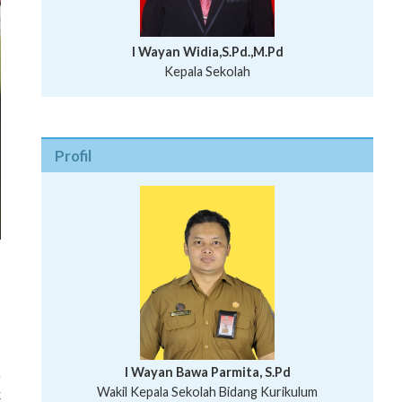
I Wayan Widia,S.Pd.,M.Pd
Kepala Sekolah
Profil
I Wayan Bawa Parmita, S.Pd
g
I Wayan Gede Aditya Pratita, S.Pd., M.Sn
k
Ni Wayan Nopi Sutantri, S.Pd.
Putu Suhartana, S.Pd.
Wakil Kepala Sekolah Bidang Kesiswaan