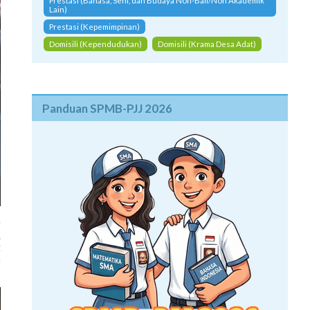
Prestasi (Bahasa, Seni, dan Budaya Non-Bali/Non Akademik
Lain)
Prestasi (Kepemimpinan)
Domisili (Kependudukan)
Domisili (Krama Desa Adat)
Panduan SPMB-PJJ 2026
g
.
t
n