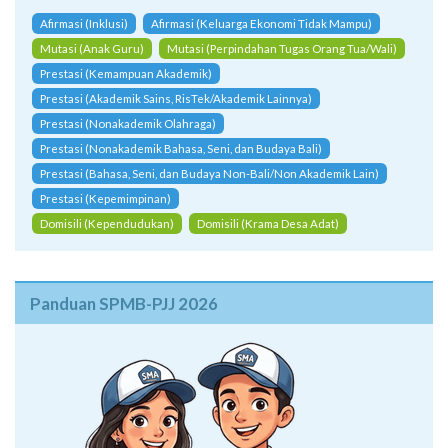
Afirmasi (Inklusi)
Afirmasi (Keluarga Ekonomi Tidak Mampu)
Mutasi (Anak Guru)
Mutasi (Perpindahan Tugas Orang Tua/Wali)
Prestasi (Kemampuan Akademik)
Prestasi (Akademik Sains, RisTek/Akademik Lainnya)
Prestasi (Nonakademik Olahraga)
Prestasi (Nonakademik Bahasa, Seni, dan Budaya Bali)
Prestasi (Bahasa, Seni, dan Budaya Non-Bali/Non Akademik Lain)
Prestasi (Kepemimpinan)
Domisili (Kependudukan)
Domisili (Krama Desa Adat)
Panduan SPMB-PJJ 2026