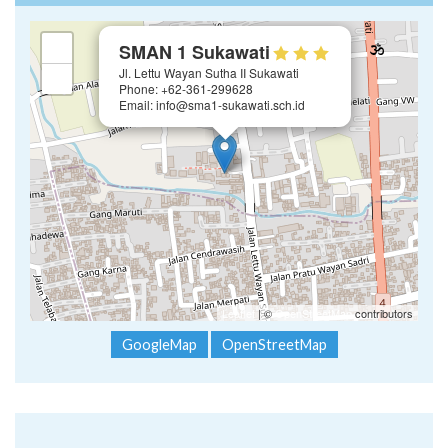
×
+
SMAN 1 Sukawati
Jl. Lettu Wayan Sutha II Sukawati
−
Phone: +62-361-299628
Email: info@sma1-sukawati.sch.id
Leaflet
| ©
OpenStreetMap
contributors
GoogleMap
OpenStreetMap