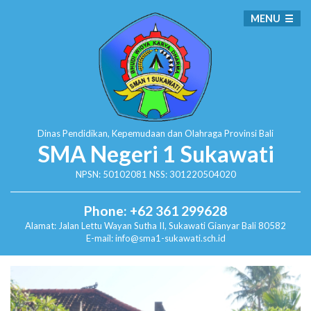
MENU
Dinas Pendidikan, Kepemudaan dan Olahraga
Provinsi Bali
SMA Negeri 1 Sukawati
NPSN: 50102081 NSS: 301220504020
Phone: +62 361 299628
Alamat:
Jalan Lettu Wayan Sutha II, Sukawati
Gianyar Bali 80582
E-mail: info@sma1-sukawati.sch.id