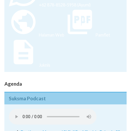
+62 878-8528-5958 (Ayumi)
Halaman Web
Pamflet
Juknis
Agenda
Suksma Podcast