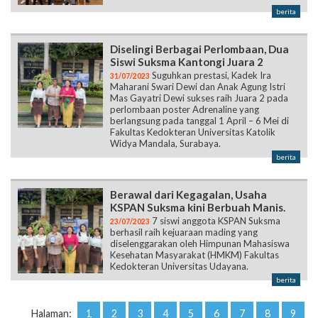
berita
Diselingi Berbagai Perlombaan, Dua
Siswi Suksma Kantongi Juara 2
Suguhkan prestasi, Kadek Ira
31/07/2023
Maharani Swari Dewi dan Anak Agung Istri
Mas Gayatri Dewi sukses raih Juara 2 pada
perlombaan poster Adrenaline yang
berlangsung pada tanggal 1 April – 6 Mei di
Fakultas Kedokteran Universitas Katolik
Widya Mandala, Surabaya.
berita
Berawal dari Kegagalan, Usaha
KSPAN Suksma kini Berbuah Manis.
7 siswi anggota KSPAN Suksma
23/07/2023
berhasil raih kejuaraan mading yang
diselenggarakan oleh Himpunan Mahasiswa
Kesehatan Masyarakat (HMKM) Fakultas
Kedokteran Universitas Udayana.
berita
Halaman:
1
2
3
4
5
6
7
8
9