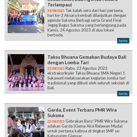
Terlampaui
Tak kalah seru dari hari pertama,
24/08/2023
hari ke-2 Aksara kembali dilanjutkan dengan
agenda Suksma Berbagi serta Grand Final
Jegeg Bagus Suksma yang berlangsung pada
Kamis, 24 Agustus 2023 di dua lokasi
berbeda.
berita
Taksu Bhuana Gemakan Budaya Bali
dengan Lomba Tari
Rabu, 23 Agustus 2023
23/08/2023
ekstrakurikuler Taksu Bhuana SMA Negeri 1
Sukawati melaksanakan kegiatan lomba tari
tradisional yang diikuti oleh seluruh sekolah di
Bali.
berita
Garda, Event Terbaru PMR Wira
Suksma
Gebrakan Baru! PMR Wira Suksma
22/08/2023
adakan Garda (Gema Aksi Relawan Muda)
untuk pertama kalinya di tingkat SMP se-
Kabupaten Gianyar.