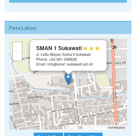
Peta Lokasi
×
+
SMAN 1 Sukawati
Jl. Lettu Wayan Sutha II Sukawati
−
Phone: +62-361-299628
Email: info@sma1-sukawati.sch.id
Leaflet
| ©
OpenStreetMap
contributors