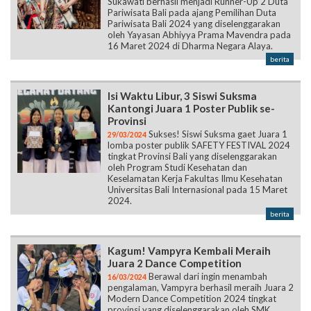
Sukawati berhasil menjadi Runner-Up 2 Duta
Pariwisata Bali pada ajang Pemilihan Duta
Pariwisata Bali 2024 yang diselenggarakan
oleh Yayasan Abhiyya Prama Mavendra pada
16 Maret 2024 di Dharma Negara Alaya.
berita
Isi Waktu Libur, 3 Siswi Suksma
Kantongi Juara 1 Poster Publik se-
Provinsi
Sukses! Siswi Suksma gaet Juara 1
29/03/2024
lomba poster publik SAFETY FESTIVAL 2024
tingkat Provinsi Bali yang diselenggarakan
oleh Program Studi Kesehatan dan
Keselamatan Kerja Fakultas Ilmu Kesehatan
Universitas Bali Internasional pada 15 Maret
2024.
berita
Kagum! Vampyra Kembali Meraih
Juara 2 Dance Competition
Berawal dari ingin menambah
16/03/2024
pengalaman, Vampyra berhasil meraih Juara 2
Modern Dance Competition 2024 tingkat
provinsi yang diselenggarakan oleh SMK