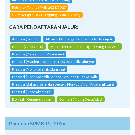
Petunjuk Teknis SPMB 2026/2027
SK Penetapan Daya Tampung (SMA/K 2026)
CARA PENDAFTARAN JALUR:
Afirmasi (Inklusi)
Afirmasi (Keluarga Ekonomi Tidak Mampu)
Mutasi (Anak Guru)
Mutasi (Perpindahan Tugas Orang Tua/Wali)
Prestasi (Kemampuan Akademik)
Prestasi (Akademik Sains, RisTek/Akademik Lainnya)
Prestasi (Nonakademik Olahraga)
Prestasi (Nonakademik Bahasa, Seni, dan Budaya Bali)
Prestasi (Bahasa, Seni, dan Budaya Non-Bali/Non Akademik Lain)
Prestasi (Kepemimpinan)
Domisili (Kependudukan)
Domisili (Krama Desa Adat)
Panduan SPMB-PJJ 2026