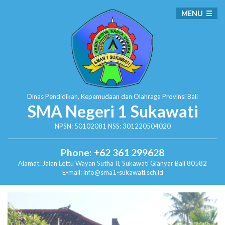
MENU
Dinas Pendidikan, Kepemudaan dan Olahraga
Provinsi Bali
SMA Negeri 1 Sukawati
NPSN: 50102081 NSS: 301220504020
Phone: +62 361 299628
Alamat:
Jalan Lettu Wayan Sutha II, Sukawati
Gianyar Bali 80582
E-mail: info@sma1-sukawati.sch.id