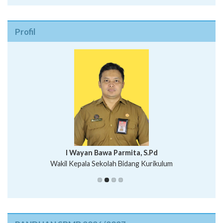
Profil
I Wayan Bawa Parmita, S.Pd
I Wayan Gede Aditya Pratita, S.Pd., M.Sn
Wakil Kepala Sekolah Bidang Kurikulum
Ni Wayan Nopi Sutantri, S.Pd.
Putu Suhartana, S.Pd.