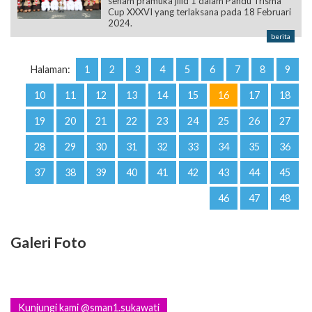
senam pramuka jilid 1 dalam Pandu Trisma
Cup XXXVI yang terlaksana pada 18 Februari
2024.
berita
Halaman:
1
2
3
4
5
6
7
8
9
10
11
12
13
14
15
16
17
18
19
20
21
22
23
24
25
26
27
28
29
30
31
32
33
34
35
36
37
38
39
40
41
42
43
44
45
46
47
48
Galeri Foto
Kunjungi kami @sman1.sukawati