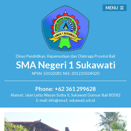
MENU
Dinas Pendidikan, Kepemudaan dan Olahraga
Provinsi Bali
SMA Negeri 1 Sukawati
NPSN: 50102081 NSS: 301220504020
Phone: +62 361 299628
Alamat:
Jalan Lettu Wayan Sutha II, Sukawati
Gianyar Bali 80582
E-mail: info@sma1-sukawati.sch.id