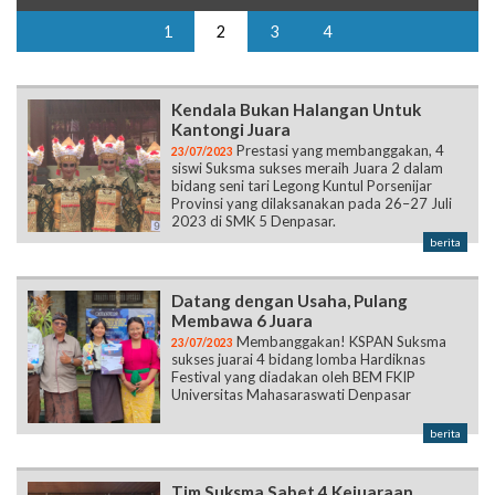
1
2
3
4
Kendala Bukan Halangan Untuk
Kantongi Juara
Prestasi yang membanggakan, 4
23/07/2023
siswi Suksma sukses meraih Juara 2 dalam
bidang seni tari Legong Kuntul Porsenijar
Provinsi yang dilaksanakan pada 26–27 Juli
2023 di SMK 5 Denpasar.
berita
Datang dengan Usaha, Pulang
Membawa 6 Juara
Membanggakan! KSPAN Suksma
23/07/2023
sukses juarai 4 bidang lomba Hardiknas
Festival yang diadakan oleh BEM FKIP
Universitas Mahasaraswati Denpasar
berita
Tim Suksma Sabet 4 Kejuaraan