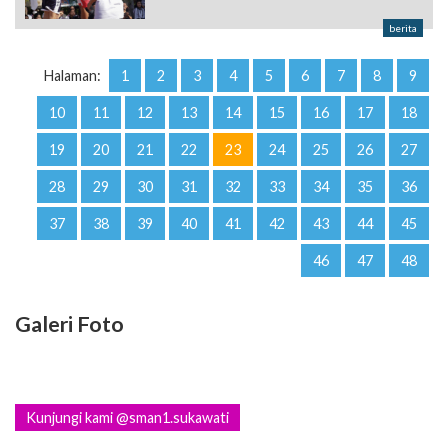
berita
Halaman:
1
2
3
4
5
6
7
8
9
10
11
12
13
14
15
16
17
18
19
20
21
22
23
24
25
26
27
28
29
30
31
32
33
34
35
36
37
38
39
40
41
42
43
44
45
46
47
48
Galeri Foto
Kunjungi kami @sman1.sukawati