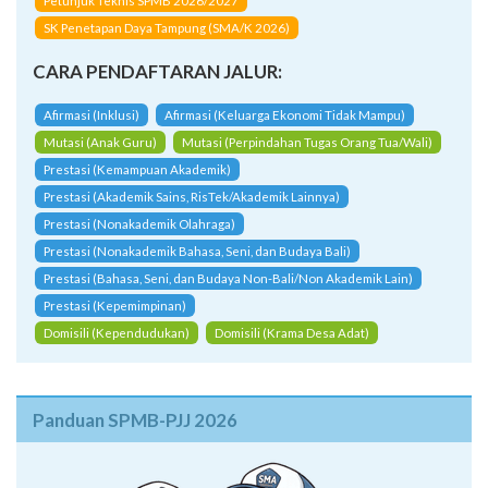
Petunjuk Teknis SPMB 2026/2027
SK Penetapan Daya Tampung (SMA/K 2026)
CARA PENDAFTARAN JALUR:
Afirmasi (Inklusi)
Afirmasi (Keluarga Ekonomi Tidak Mampu)
Mutasi (Anak Guru)
Mutasi (Perpindahan Tugas Orang Tua/Wali)
Prestasi (Kemampuan Akademik)
Prestasi (Akademik Sains, RisTek/Akademik Lainnya)
Prestasi (Nonakademik Olahraga)
Prestasi (Nonakademik Bahasa, Seni, dan Budaya Bali)
Prestasi (Bahasa, Seni, dan Budaya Non-Bali/Non Akademik Lain)
Prestasi (Kepemimpinan)
Domisili (Kependudukan)
Domisili (Krama Desa Adat)
Panduan SPMB-PJJ 2026