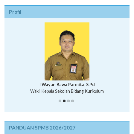
Profil
I Wayan Bawa Parmita, S.Pd
I Wayan Gede Aditya Pratita, S.Pd., M.Sn
Wakil Kepala Sekolah Bidang Kurikulum
Ni Wayan Nopi Sutantri, S.Pd.
Putu Suhartana, S.Pd.
PANDUAN SPMB 2026/2027