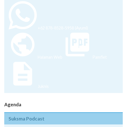
+62 878-8528-5958 (Ayumi)
Halaman Web
Pamflet
Juknis
Agenda
Suksma Podcast