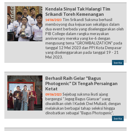
Kendala Sinyal Tak Halangi Tim
Srikandi Toreh Kemenangan
Tim Srikandi Suksma berhasil
14/06/2023
memboyong dua kejuaraan sekaligus dalam
dua event berbeda yang diselenggarakan oleh
PIB College dalam rangka merayakan
anniversary mereka yang ke-6 dengan
mengusung tema "GROWBALIZATION" pada
tanggal 12 Mei 2023 dan PPI Kota Denpasar
yang diselenggarakan pada tanggal 19 - 21
Mei 2023.
berita
Berhasil Raih Gelar "Bagus
Photogenic" Di Tengah Persaingan
Ketat
Sejebag suksma ikuti ajang
09/06/2023
bergengsi “Jegeg Bagus Gianyar” yang
diwakilkan oleh I Kadek Dwi Muliadi, dengan
melakukan berbagai tahap seleksi hingga
dinobatkan sebagai “Bagus Photogenic”.
berita