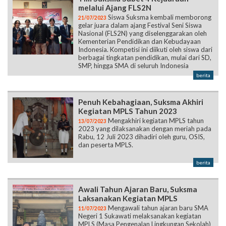
melalui Ajang FLS2N
Siswa Suksma kembali memborong
21/07/2023
gelar juara dalam ajang Festival Seni Siswa
Nasional (FLS2N) yang diselenggarakan oleh
Kementerian Pendidikan dan Kebudayaan
Indonesia. Kompetisi ini diikuti oleh siswa dari
berbagai tingkatan pendidikan, mulai dari SD,
SMP, hingga SMA di seluruh Indonesia
berita
Penuh Kebahagiaan, Suksma Akhiri
Kegiatan MPLS Tahun 2023
Mengakhiri kegiatan MPLS tahun
13/07/2023
2023 yang dilaksanakan dengan meriah pada
Rabu, 12 Juli 2023 dihadiri oleh guru, OSIS,
dan peserta MPLS.
berita
Awali Tahun Ajaran Baru, Suksma
Laksanakan Kegiatan MPLS
Mengawali tahun ajaran baru SMA
11/07/2023
Negeri 1 Sukawati melaksanakan kegiatan
MPLS (Masa Pengenalan Lingkungan Sekolah)