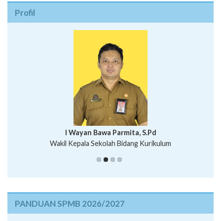
Profil
I Wayan Bawa Parmita, S.Pd
I Wayan Gede Aditya Pratita, S.Pd., M.Sn
Wakil Kepala Sekolah Bidang Kurikulum
Ni Wayan Nopi Sutantri, S.Pd.
Putu Suhartana, S.Pd.
PANDUAN SPMB 2026/2027