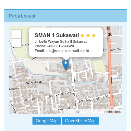
Peta Lokasi
×
+
SMAN 1 Sukawati
Jl. Lettu Wayan Sutha II Sukawati
−
Phone: +62-361-299628
Email: info@sma1-sukawati.sch.id
Leaflet
| ©
OpenStreetMap
contributors
GoogleMap
OpenStreetMap