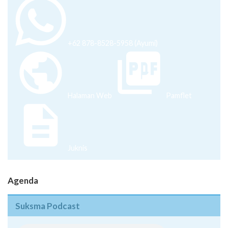
+62 878-8528-5958 (Ayumi)
Halaman Web
Pamflet
Juknis
Agenda
Suksma Podcast