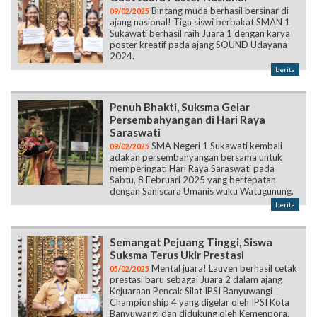
Bintang muda berhasil bersinar di
09/02/2025
ajang nasional! Tiga siswi berbakat SMAN 1
Sukawati berhasil raih Juara 1 dengan karya
poster kreatif pada ajang SOUND Udayana
2024.
berita
Penuh Bhakti, Suksma Gelar
Persembahyangan di Hari Raya
Saraswati
SMA Negeri 1 Sukawati kembali
09/02/2025
adakan persembahyangan bersama untuk
memperingati Hari Raya Saraswati pada
Sabtu, 8 Februari 2025 yang bertepatan
dengan Saniscara Umanis wuku Watugunung.
berita
Semangat Pejuang Tinggi, Siswa
Suksma Terus Ukir Prestasi
Mental juara! Lauven berhasil cetak
05/02/2025
prestasi baru sebagai Juara 2 dalam ajang
Kejuaraan Pencak Silat IPSI Banyuwangi
Championship 4 yang digelar oleh IPSI Kota
Banyuwangi dan didukung oleh Kemenpora.