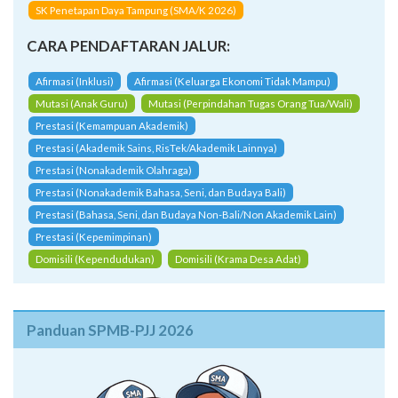
SK Penetapan Daya Tampung (SMA/K 2026)
CARA PENDAFTARAN JALUR:
Afirmasi (Inklusi)
Afirmasi (Keluarga Ekonomi Tidak Mampu)
Mutasi (Anak Guru)
Mutasi (Perpindahan Tugas Orang Tua/Wali)
Prestasi (Kemampuan Akademik)
Prestasi (Akademik Sains, RisTek/Akademik Lainnya)
Prestasi (Nonakademik Olahraga)
Prestasi (Nonakademik Bahasa, Seni, dan Budaya Bali)
Prestasi (Bahasa, Seni, dan Budaya Non-Bali/Non Akademik Lain)
Prestasi (Kepemimpinan)
Domisili (Kependudukan)
Domisili (Krama Desa Adat)
Panduan SPMB-PJJ 2026