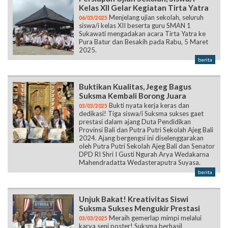
Kelas XII Gelar Kegiatan Tirta Yatra
Menjelang ujian sekolah, seluruh
06/03/2025
siswa/i kelas XII beserta guru SMAN 1
Sukawati mengadakan acara Tirta Yatra ke
Pura Batur dan Besakih pada Rabu, 5 Maret
2025.
berita
Buktikan Kualitas, Jegeg Bagus
Suksma Kembali Borong Juara
Bukti nyata kerja keras dan
03/03/2025
dedikasi! Tiga siswa/i Suksma sukses gaet
prestasi dalam ajang Duta Pendidikan
Provinsi Bali dan Putra Putri Sekolah Ajeg Bali
2024. Ajang bergengsi ini diselenggarakan
oleh Putra Putri Sekolah Ajeg Bali dan Senator
DPD RI Shri I Gusti Ngurah Arya Wedakarna
Mahendradatta Wedasteraputra Suyasa.
berita
Unjuk Bakat! Kreativitas Siswi
Suksma Sukses Mengukir Prestasi
Meraih gemerlap mimpi melalui
03/03/2025
karya seni poster! Suksma berhasil