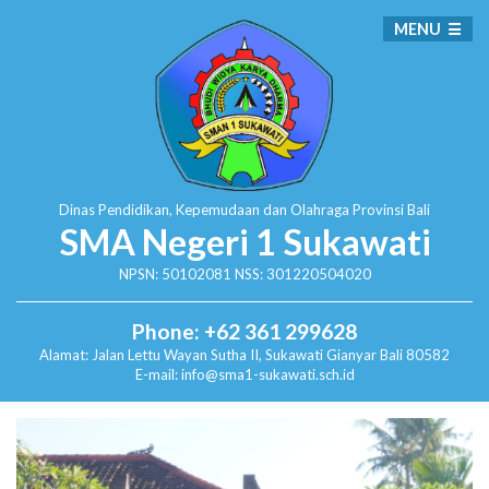
MENU
Dinas Pendidikan, Kepemudaan dan Olahraga
Provinsi Bali
SMA Negeri 1 Sukawati
NPSN: 50102081 NSS: 301220504020
Phone: +62 361 299628
Alamat:
Jalan Lettu Wayan Sutha II, Sukawati
Gianyar Bali 80582
E-mail: info@sma1-sukawati.sch.id