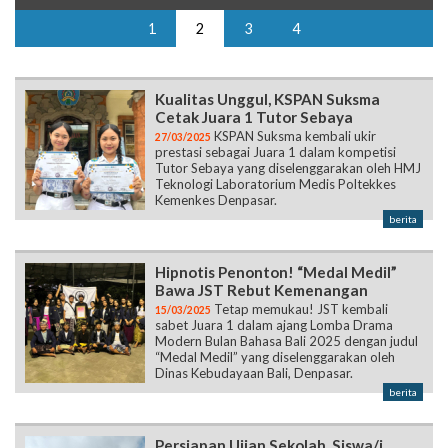
1
2
3
4
Kualitas Unggul, KSPAN Suksma
Cetak Juara 1 Tutor Sebaya
KSPAN Suksma kembali ukir
27/03/2025
prestasi sebagai Juara 1 dalam kompetisi
Tutor Sebaya yang diselenggarakan oleh HMJ
Teknologi Laboratorium Medis Poltekkes
Kemenkes Denpasar.
berita
Hipnotis Penonton! “Medal Medil”
Bawa JST Rebut Kemenangan
Tetap memukau! JST kembali
15/03/2025
sabet Juara 1 dalam ajang Lomba Drama
Modern Bulan Bahasa Bali 2025 dengan judul
“Medal Medil” yang diselenggarakan oleh
Dinas Kebudayaan Bali, Denpasar.
berita
Persiapan Ujian Sekolah, Siswa/i