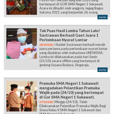
Putra Putri Sekolah Ajeg Bali 2020 yang
bertempat di GOR SMA Negeri 1 Sukawati.
Acara ini dihadiri oleh anggota Jegeg Bagus
Suksma 2021 yang berjumlah 26 orang.
berita
Tak Puas Hasil Lomba Tahun Lalu!
Sastrawan Berhasil Gaet Juara 1
Perlombaan Nyurat Lontar
I Kadek Sastrawan berhasil meraih
28/10/2021
juara pertama pada perlombaan nyurat lontar
yang diadakan oleh mahasiswa UNDIKSHA.
Lomba ini dilaksanakan pada hari Senin
(25/10) secara offline yang bertempat di
gedung Sasana Budaya, Singaraja.
berita
Pramuka SMA Negeri 1 Sukawati
mengadakan Pelantikan Pramuka
Wajib pada (24/10) yang bertempat
di Gor SMA Negeri 1 Sukawati.
Minggu (24/10), Telah
27/10/2021
Dilaksanakan Pelantikan Pramuka Wajib Bagi
Siswa Kelas X SMA Negeri 1 Sukawati dan