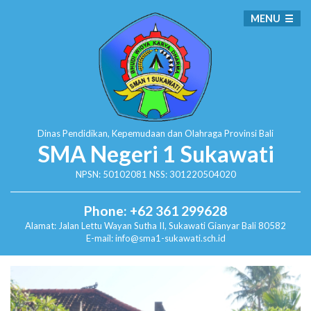
MENU
Dinas Pendidikan, Kepemudaan dan Olahraga
Provinsi Bali
SMA Negeri 1 Sukawati
NPSN: 50102081 NSS: 301220504020
Phone: +62 361 299628
Alamat:
Jalan Lettu Wayan Sutha II, Sukawati
Gianyar Bali 80582
E-mail: info@sma1-sukawati.sch.id