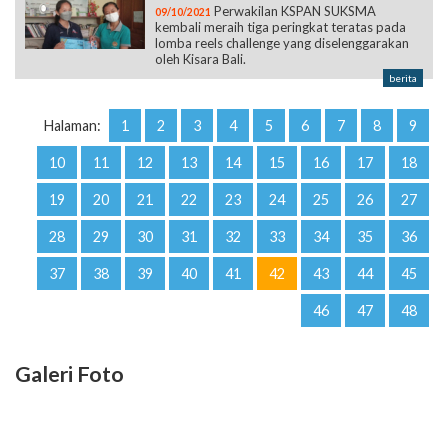
Perwakilan KSPAN SUKSMA
09/10/2021
kembali meraih tiga peringkat teratas pada
lomba reels challenge yang diselenggarakan
oleh Kisara Bali.
berita
Halaman:
1
2
3
4
5
6
7
8
9
10
11
12
13
14
15
16
17
18
19
20
21
22
23
24
25
26
27
28
29
30
31
32
33
34
35
36
37
38
39
40
41
42
43
44
45
46
47
48
Galeri Foto