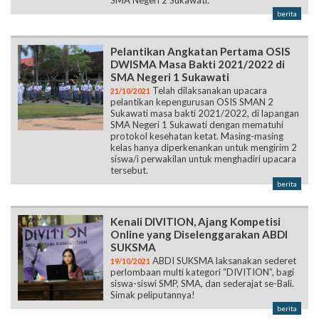
SMA Negeri 2 Sukawati.
berita
Pelantikan Angkatan Pertama OSIS
DWISMA Masa Bakti 2021/2022 di
SMA Negeri 1 Sukawati
Telah dilaksanakan upacara
21/10/2021
pelantikan kepengurusan OSIS SMAN 2
Sukawati masa bakti 2021/2022, di lapangan
SMA Negeri 1 Sukawati dengan mematuhi
protokol kesehatan ketat. Masing-masing
kelas hanya diperkenankan untuk mengirim 2
siswa/i perwakilan untuk menghadiri upacara
tersebut.
berita
Kenali DIVITION, Ajang Kompetisi
Online yang Diselenggarakan ABDI
SUKSMA
ABDI SUKSMA laksanakan sederet
19/10/2021
perlombaan multi kategori “DIVITION”, bagi
siswa-siswi SMP, SMA, dan sederajat se-Bali.
Simak peliputannya!
berita