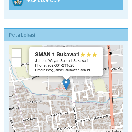
PROFIL DAPODIK
Peta Lokasi
×
+
SMAN 1 Sukawati
Jl. Lettu Wayan Sutha II Sukawati
−
Phone: +62-361-299628
Email: info@sma1-sukawati.sch.id
Leaflet
| ©
OpenStreetMap
contributors