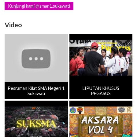
Kunjungi kami @sman1.sukawati
Video
Pesraman Kilat SMA Negeri 1
LIPUTAN KHUSUS
Sukawati
PEGASUS