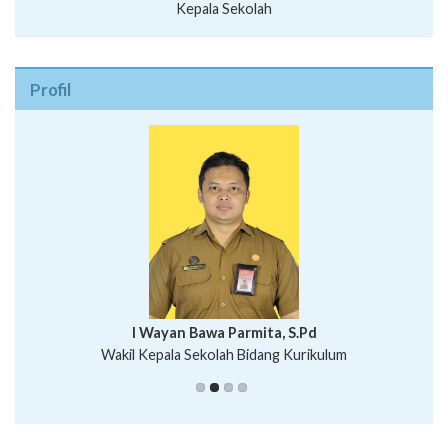
Kepala Sekolah
Profil
I Wayan Bawa Parmita, S.Pd
I Wayan Gede Aditya Pratita, S.Pd., M.Sn
Wakil Kepala Sekolah Bidang Kurikulum
Ni Wayan Nopi Sutantri, S.Pd.
Putu Suhartana, S.Pd.