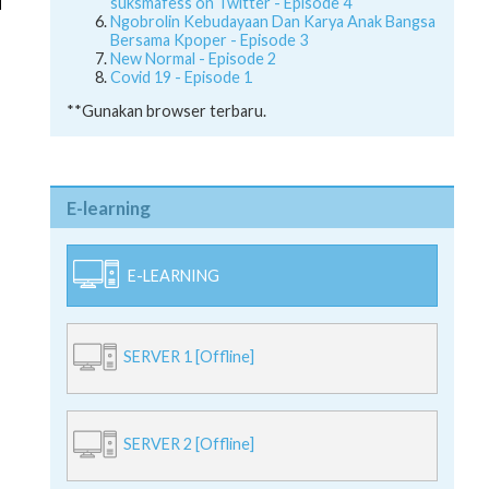
suksmafess on Twitter - Episode 4
Ngobrolin Kebudayaan Dan Karya Anak Bangsa
Bersama Kpoper - Episode 3
New Normal - Episode 2
Covid 19 - Episode 1
**Gunakan browser terbaru.
E-learning
E-LEARNING
SERVER 1 [Offline]
SERVER 2 [Offline]