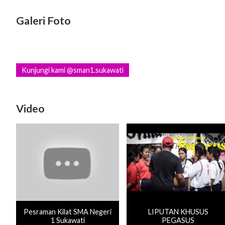
Galeri Foto
Kunjungi kami @sman1.sukawati
Video
Pesraman Kilat SMA Negeri
LIPUTAN KHUSUS
1 Sukawati
PEGASUS