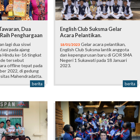
 Tawaran, Dua
English Club Suksma Gelar
 Raih Penghargaan
Acara Pelantikan.
an lagi dua siswi
Gelar acara pelantikan,
18/01/2023
tasi pada ajang
English Club Suksma lantik anggota
 Hindu ke-16 tingkat
dan kepengurusan baru di GOR SMA
ade tersebut
Negeri 1 Sukawati pada 18 Januari
ara offline tepat pada
2023.
ber 2022, di gedung
itas Mahendradatta.
berita
berita