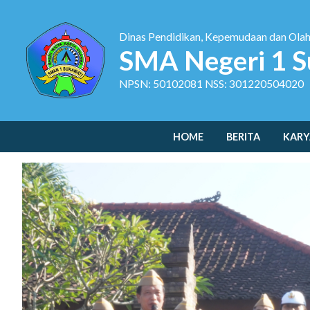
Dinas Pendidikan, Kepemudaan dan Ola
SMA Negeri 1 S
NPSN: 50102081 NSS: 301220504020
HOME
BERITA
KARY