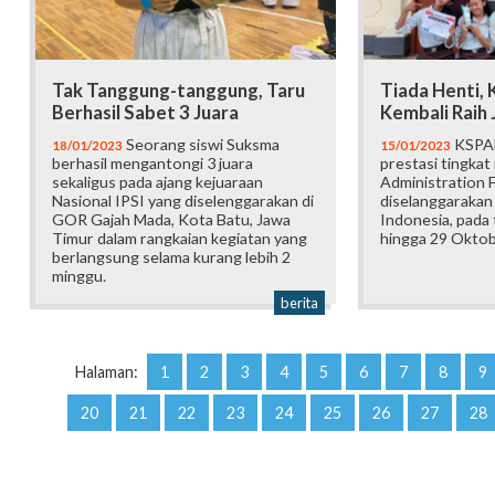
Tak Tanggung-tanggung, Taru
Tiada Henti,
Berhasil Sabet 3 Juara
Kembali Raih 
Seorang siswi Suksma
KSPAN
18/01/2023
15/01/2023
berhasil mengantongi 3 juara
prestasi tingkat
sekaligus pada ajang kejuaraan
Administration F
Nasional IPSI yang diselenggarakan di
diselanggarakan 
GOR Gajah Mada, Kota Batu, Jawa
Indonesia, pada
Timur dalam rangkaian kegiatan yang
hingga 29 Oktob
berlangsung selama kurang lebih 2
minggu.
berita
Halaman:
1
2
3
4
5
6
7
8
9
20
21
22
23
24
25
26
27
28