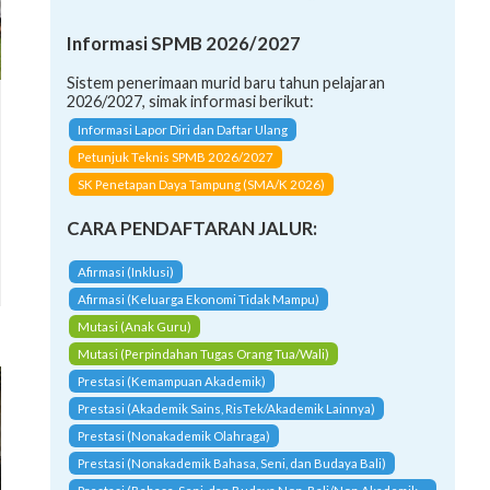
Informasi SPMB 2026/2027
Sistem penerimaan murid baru tahun pelajaran
2026/2027, simak informasi berikut:
Informasi Lapor Diri dan Daftar Ulang
Petunjuk Teknis SPMB 2026/2027
SK Penetapan Daya Tampung (SMA/K 2026)
CARA PENDAFTARAN JALUR:
Afirmasi (Inklusi)
Afirmasi (Keluarga Ekonomi Tidak Mampu)
Mutasi (Anak Guru)
Mutasi (Perpindahan Tugas Orang Tua/Wali)
Prestasi (Kemampuan Akademik)
Prestasi (Akademik Sains, RisTek/Akademik Lainnya)
Prestasi (Nonakademik Olahraga)
Prestasi (Nonakademik Bahasa, Seni, dan Budaya Bali)