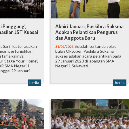
i Panggung’,
Akhiri Januari, Paskibra Suksma
asilan JST Kuasai
Adakan Pelantikan Pengurus
dan Anggota Baru
 Sari Teater adakan
Setelah tertunda sejak
31/01/2023
engan pertunjukkan
bulan Oktober, Paskibra Suksma
rtama kalinya
sukses adakan acara pelantikan pada
r Stage Your Home”,
29 Januari 2023 di lapangan SMA
OR SMA Negeri 1
Negeri 1 Sukawati.
nggal 29 Januari
berita
berita