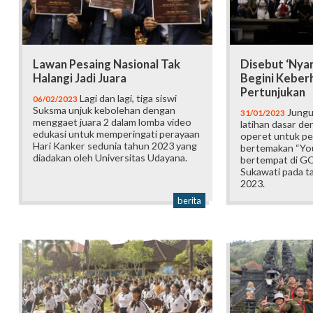
Lawan Pesaing Nasional Tak
Disebut ‘Nyar
Halangi Jadi Juara
Begini Keberh
Pertunjukan
Lagi dan lagi, tiga siswi
06/02/2023
Suksma unjuk kebolehan dengan
Jungut
31/01/2023
menggaet juara 2 dalam lomba video
latihan dasar d
edukasi untuk memperingati perayaan
operet untuk pe
Hari Kanker sedunia tahun 2023 yang
bertemakan “You
diadakan oleh Universitas Udayana.
bertempat di G
Sukawati pada ta
2023.
berita