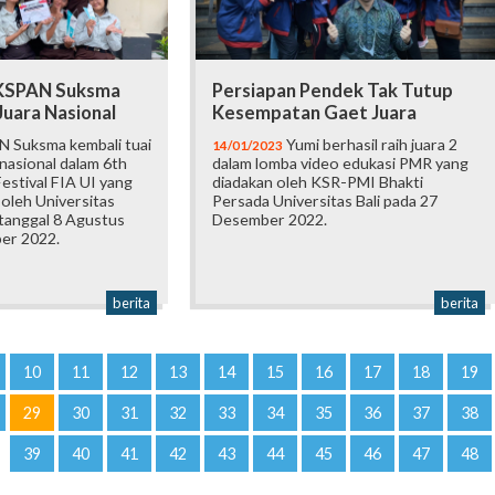
 KSPAN Suksma
Persiapan Pendek Tak Tutup
Juara Nasional
Kesempatan Gaet Juara
 Suksma kembali tuai
Yumi berhasil raih juara 2
14/01/2023
 nasional dalam 6th
dalam lomba video edukasi PMR yang
estival FIA UI yang
diadakan oleh KSR-PMI Bhakti
oleh Universitas
Persada Universitas Bali pada 27
 tanggal 8 Agustus
Desember 2022.
er 2022.
berita
berita
10
11
12
13
14
15
16
17
18
19
29
30
31
32
33
34
35
36
37
38
39
40
41
42
43
44
45
46
47
48