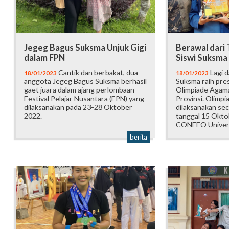
Jegeg Bagus Suksma Unjuk Gigi
Berawal dari
dalam FPN
Siswi Suksma
Cantik dan berbakat, dua
Lagi d
18/01/2023
18/01/2023
anggota Jegeg Bagus Suksma berhasil
Suksma raih pres
gaet juara dalam ajang perlombaan
Olimpiade Agama
Festival Pelajar Nusantara (FPN) yang
Provinsi. Olimpi
dilaksanakan pada 23-28 Oktober
dilaksanakan sec
2022.
tanggal 15 Okto
CONEFO Univers
berita