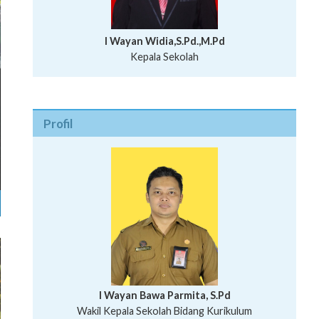
I Wayan Widia,S.Pd.,M.Pd
Kepala Sekolah
Profil
I Wayan Bawa Parmita, S.Pd
I Wayan Gede Aditya Pratita, S.Pd., M.Sn
Wakil Kepala Sekolah Bidang Kurikulum
Ni Wayan Nopi Sutantri, S.Pd.
Putu Suhartana, S.Pd.