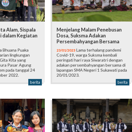
ta Alam, Sispala
Menjelang Malam Penebusan
i dalam Kegiatan
Dosa, Suksma Adakan
Persembahyangan Bersama
la Bhuana Puaka
Lama terhalang pandemi
23/01/2023
arian lingkungan
Covid-19, warga Suksma kembali
 Gita Kita yang
peringati hari raya Siwaratri dengan
 Pura Pasar Agung
adakan persembahyangan bersama di
em pada tanggal 24
lapangan SMA Negeri 1 Sukawati pada
mber 2022.
20/01/2023.
berita
berita