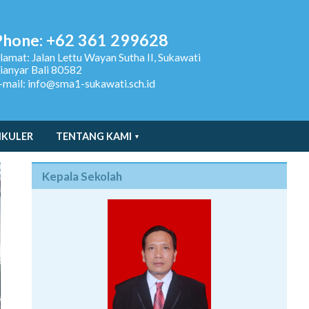
Phone: +62 361 299628
lamat:
Jalan Lettu Wayan Sutha II, Sukawati
ianyar Bali 80582
-mail: info@sma1-sukawati.sch.id
IKULER
TENTANG KAMI
Kepala Sekolah