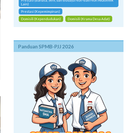
Prestasi (Bahasa, Seni, dan Budaya Non-Bali/Non Akademik
Lain)
Prestasi (Kepemimpinan)
Domisili (Kependudukan)
Domisili (Krama Desa Adat)
Panduan SPMB-PJJ 2026