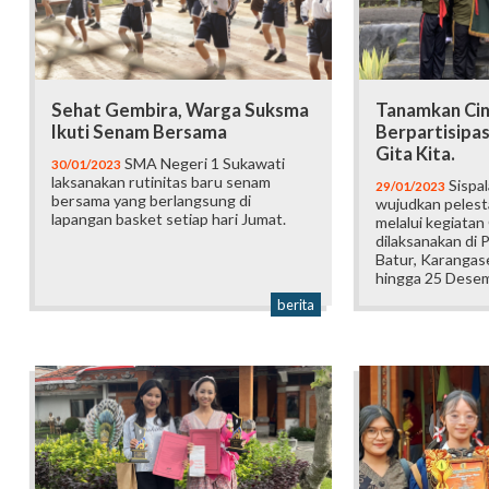
Sehat Gembira, Warga Suksma
Tanamkan Cin
Ikuti Senam Bersama
Berpartisipas
Gita Kita.
SMA Negeri 1 Sukawati
30/01/2023
laksanakan rutinitas baru senam
Sispa
29/01/2023
bersama yang berlangsung di
wujudkan pelest
lapangan basket setiap hari Jumat.
melalui kegiatan
dilaksanakan di
Batur, Karangas
hingga 25 Dese
berita