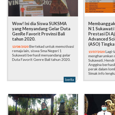
Wow! Ini dia Siswa SUKSMA
Membanggaka
yang Menyandang Gelar Duta
N 1 Sukawati 
GenRe Favorit Provinsi Bali
Prestasi Di 
tahun 2020.
Advanced Sci
(ASO) Tingka
Bertekad untuk memotivasi
13/08/2020
remaja lain, siswa Sma Negeri 1
Lagi-l
15/07/2020
Sukawati berhasil menyandang gelar
mengharumkan 
Duta Favorit Genre Bali tahun 2020.
Sukawati. Hendra
Anggina berhasi
perak dalam lomb
Simak info lengk
berita