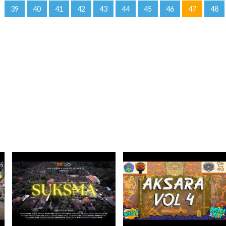
39
40
41
42
43
44
45
46
47
48