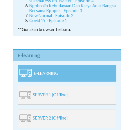
suksmafess on Twitter - Episode 4
Ngobrolin Kebudayaan Dan Karya Anak Bangsa
Bersama Kpoper - Episode 3
New Normal - Episode 2
Covid 19 - Episode 1
**Gunakan browser terbaru.
E-learning
E-LEARNING
SERVER 1 [Offline]
SERVER 2 [Offline]