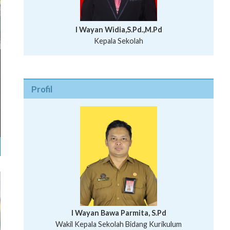
I Wayan Widia,S.Pd.,M.Pd
Kepala Sekolah
Profil
I Wayan Bawa Parmita, S.Pd
I Wayan Gede Aditya Pratita, S.Pd., M.Sn
Wakil Kepala Sekolah Bidang Kurikulum
Ni Wayan Nopi Sutantri, S.Pd.
Putu Suhartana, S.Pd.