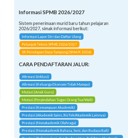
Informasi SPMB 2026/2027
Sistem penerimaan murid baru tahun pelajaran
2026/2027, simak informasi berikut:
Informasi Lapor Diri dan Daftar Ulang
Petunjuk Teknis SPMB 2026/2027
SK Penetapan Daya Tampung (SMA/K 2026)
CARA PENDAFTARAN JALUR:
Afirmasi (Inklusi)
Afirmasi (Keluarga Ekonomi Tidak Mampu)
Mutasi (Anak Guru)
Mutasi (Perpindahan Tugas Orang Tua/Wali)
Prestasi (Kemampuan Akademik)
Prestasi (Akademik Sains, RisTek/Akademik Lainnya)
Prestasi (Nonakademik Olahraga)
Prestasi (Nonakademik Bahasa, Seni, dan Budaya Bali)