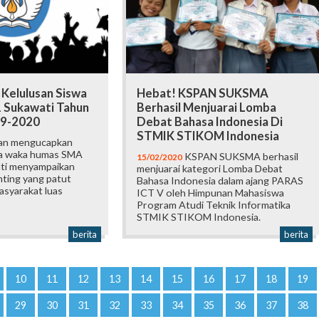
elulusan Siswa
Hebat! KSPAN SUKSMA
 Sukawati Tahun
Berhasil Menjuarai Lomba
19-2020
Debat Bahasa Indonesia Di
STMIK STIKOM Indonesia
n mengucapkan
ya waka humas SMA
KSPAN SUKSMA berhasil
15/02/2020
ati menyampaikan
menjuarai kategori Lomba Debat
nting yang patut
Bahasa Indonesia dalam ajang PARAS
asyarakat luas
ICT V oleh Himpunan Mahasiswa
Program Atudi Teknik Informatika
STMIK STIKOM Indonesia.
berita
berita
10
11
12
13
14
15
16
17
18
19
29
30
31
32
33
34
35
36
37
38