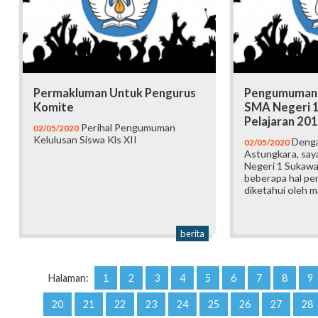
Permakluman Untuk Pengurus
Pengumuman K
Komite
SMA Negeri 1
Pelajaran 20
Perihal Pengumuman
02/05/2020
Kelulusan Siswa Kls XII
Denga
02/05/2020
Astungkara, sa
Negeri 1 Sukaw
beberapa hal pe
diketahui oleh m
berita
Halaman:
1
2
3
4
5
6
7
8
9
20
21
22
23
24
25
26
27
28