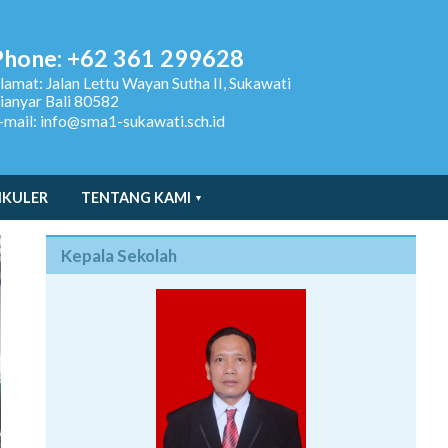
Phone: +62 361 299628
lamat:
Jalan Lettu Wayan Sutha II, Sukawati
ianyar Bali 80582
-mail: info@sma1-sukawati.sch.id
IKULER
TENTANG KAMI
Kepala Sekolah