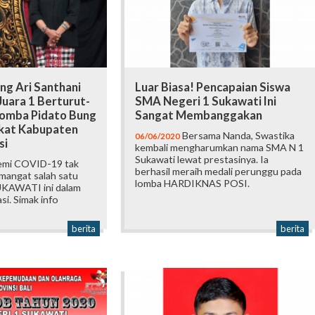
g Ari Santhani
Luar Biasa! Pencapaian Siswa
uara 1 Berturut-
SMA Negeri 1 Sukawati Ini
Lomba Pidato Bung
Sangat Membanggakan
gkat Kabupaten
Bersama Nanda, Swastika
06/06/2020
si
kembali mengharumkan nama SMA N 1
Sukawati lewat prestasinya. Ia
mi COVID-19 tak
berhasil meraih medali perunggu pada
angat salah satu
lomba HARDIKNAS POSI.
UKAWATI ini dalam
i. Simak info
berita
berita