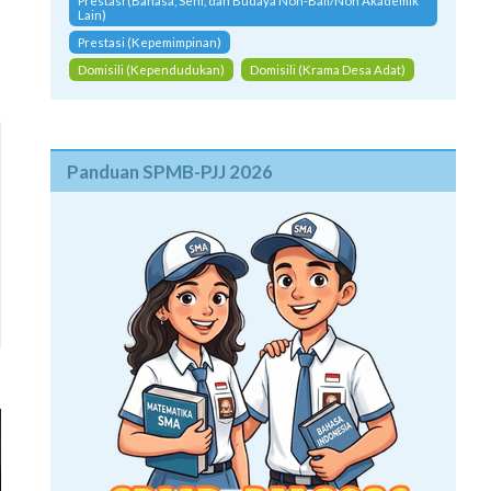
Prestasi (Bahasa, Seni, dan Budaya Non-Bali/Non Akademik
Lain)
Prestasi (Kepemimpinan)
Domisili (Kependudukan)
Domisili (Krama Desa Adat)
Panduan SPMB-PJJ 2026