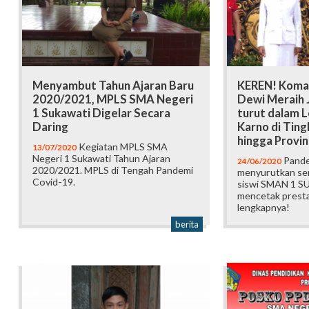
Menyambut Tahun Ajaran Baru
KEREN! Koman
2020/2021, MPLS SMA Negeri
Dewi Meraih J
1 Sukawati Digelar Secara
turut dalam 
Daring
Karno di Tin
hingga Provin
Kegiatan MPLS SMA
13/07/2020
Negeri 1 Sukawati Tahun Ajaran
Pande
24/06/2020
2020/2021. MPLS di Tengah Pandemi
menyurutkan sem
Covid-19.
siswi SMAN 1 S
mencetak prestas
lengkapnya!
berita