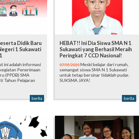
eserta Didik Baru
HEBAT!! Ini Dia Siswa SMA N 1
egeri 1 Sukawati
Sukawati yang Berhasil Meraih
1
Peringkat 7 CCD Nasional!
t ini adalah informasi
Meski belajar dari rumah,
07/05/2020
 kegiatan Penerimaan
semangat siswa SMA N 1 Sukawati
aru (PPDB) SMA
untuk tetap bersinar tidaklah pudar.
ti Tahun Pelajaran
SUKSMA JAYA!
berita
berita