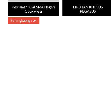
Pesraman Kilat SMA Negeri
LIPUTAN KHUSUS
1 Sukawati
PEGASUS
Selengkapnya ≫