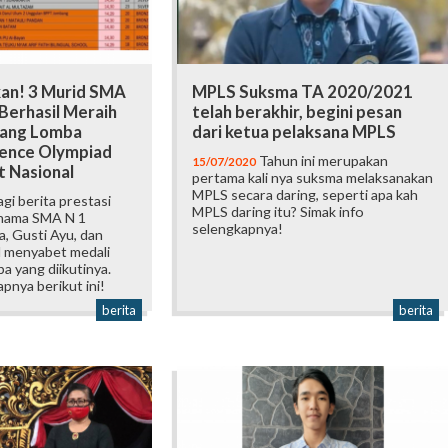
n! 3 Murid SMA
MPLS Suksma TA 2020/2021
Berhasil Meraih
telah berakhir, begini pesan
Ajang Lomba
dari ketua pelaksana MPLS
ence Olympiad
Tahun ini merupakan
15/07/2020
t Nasional
pertama kali nya suksma melaksanakan
MPLS secara daring, seperti apa kah
agi berita prestasi
MPLS daring itu? Simak info
nama SMA N 1
selengkapnya!
, Gusti Ayu, dan
l menyabet medali
a yang diikutinya.
apnya berikut ini!
berita
berita