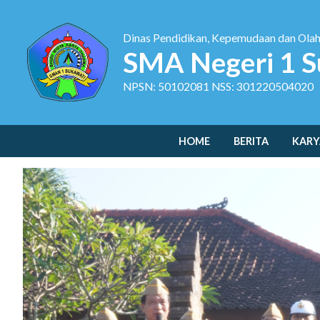
Dinas Pendidikan, Kepemudaan dan Ola
SMA Negeri 1 S
NPSN: 50102081 NSS: 301220504020
HOME
BERITA
KARY