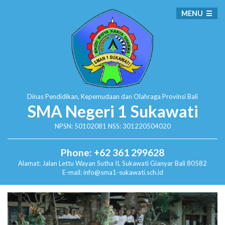
MENU
Dinas Pendidikan, Kepemudaan dan Olahraga
Provinsi Bali
SMA Negeri 1 Sukawati
NPSN: 50102081 NSS: 301220504020
Phone: +62 361 299628
Alamat:
Jalan Lettu Wayan Sutha II, Sukawati
Gianyar Bali 80582
E-mail: info@sma1-sukawati.sch.id