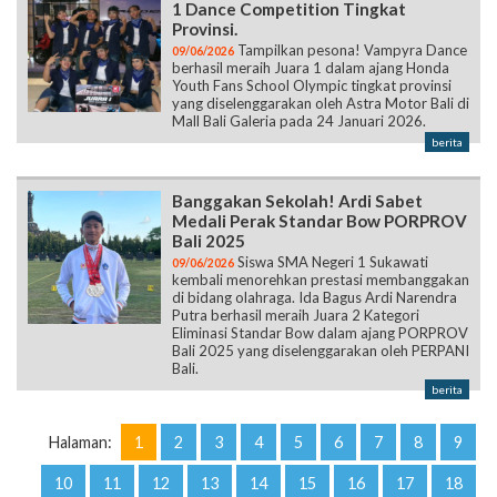
1 Dance Competition Tingkat
Provinsi.
Tampilkan pesona! Vampyra Dance
09/06/2026
berhasil meraih Juara 1 dalam ajang Honda
Youth Fans School Olympic tingkat provinsi
yang diselenggarakan oleh Astra Motor Bali di
Mall Bali Galeria pada 24 Januari 2026.
berita
Banggakan Sekolah! Ardi Sabet
Medali Perak Standar Bow PORPROV
Bali 2025
Siswa SMA Negeri 1 Sukawati
09/06/2026
kembali menorehkan prestasi membanggakan
di bidang olahraga. Ida Bagus Ardi Narendra
Putra berhasil meraih Juara 2 Kategori
Eliminasi Standar Bow dalam ajang PORPROV
Bali 2025 yang diselenggarakan oleh PERPANI
Bali.
berita
Halaman:
1
2
3
4
5
6
7
8
9
10
11
12
13
14
15
16
17
18