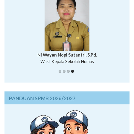
I Wayan Bawa Parmita, S.Pd
I Wayan Gede Aditya Pratita, S.Pd., M.Sn
Ni Wayan Nopi Sutantri, S.Pd.
Putu Suhartana, S.Pd.
Wakil Kepala Sekolah Humas
PANDUAN SPMB 2026/2027