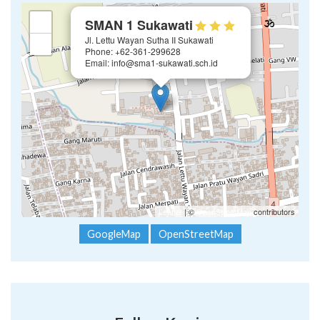
×
+
SMAN 1 Sukawati
Jl. Lettu Wayan Sutha II Sukawati
−
Phone: +62-361-299628
Email: info@sma1-sukawati.sch.id
Leaflet
| ©
OpenStreetMap
contributors
GoogleMap
OpenStreetMap