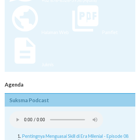
+62 878-8528-5958 (Ayumi)
Halaman Web
Pamflet
Juknis
Agenda
Suksma Podcast
Pentingnya Menguasai Skill di Era Milenial - Episode 08