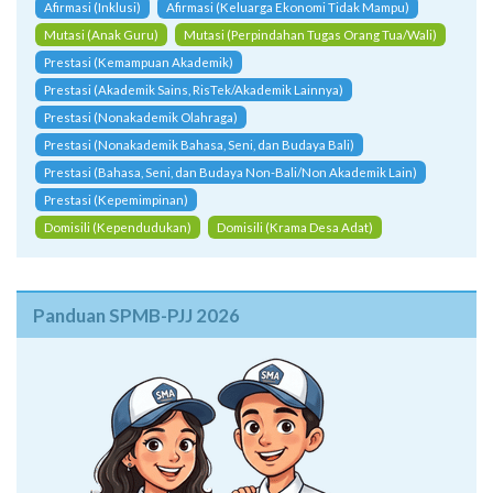
Afirmasi (Inklusi)
Afirmasi (Keluarga Ekonomi Tidak Mampu)
Mutasi (Anak Guru)
Mutasi (Perpindahan Tugas Orang Tua/Wali)
Prestasi (Kemampuan Akademik)
Prestasi (Akademik Sains, RisTek/Akademik Lainnya)
Prestasi (Nonakademik Olahraga)
Prestasi (Nonakademik Bahasa, Seni, dan Budaya Bali)
Prestasi (Bahasa, Seni, dan Budaya Non-Bali/Non Akademik Lain)
Prestasi (Kepemimpinan)
Domisili (Kependudukan)
Domisili (Krama Desa Adat)
Panduan SPMB-PJJ 2026