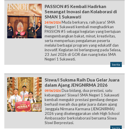
PASSION #5 Kembali Hadirkan
Semangat Inovasi dan Kolaborasi di
SMAN 1 Sukawati
Muda berkarya, raih juara! SMA
24/06/2026
Negeri 1 Sukawati kembali menghadirkan
PASSION #5 sebagai kegiatan yang bertujuan
mengembangkan bakat, minat, kreativitas,
serta memperluas pengalaman peserta
melalui berbagai program yang edukatif dan
inovatif. Kegiatan ini berlangsung pada Selasa,
23 Juni 2026 di GOR dan ruang kelas SMA
Negeri 1 Sukawati.
berita
Siswa/i Suksma Raih Dua Gelar Juara
dalam Ajang JENGNIRMA 2026
Dua bidang, dua prestasi, satu
09/06/2026
kebanggaan! Siswa/i SMA Negeri 1 Sukawati
kembali mengukir prestasi gemilang dengan
berhasil meraih dua gelar juara dalam ajang
Jenggala Nirmana Karmana (JENGNIRMA)
2026 yang diselenggarakan oleh High School
Ambassador berkolaborasi bersama Siswa
Siswi Berprestasi.
berita