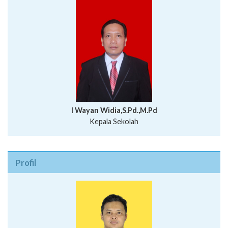
I Wayan Widia,S.Pd.,M.Pd
Kepala Sekolah
Profil