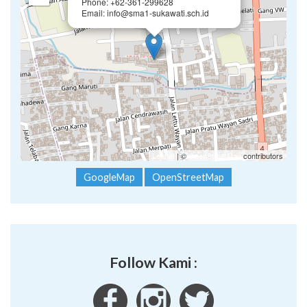
Phone: +62-361-299628
Email: info@sma1-sukawati.sch.id
Leaflet
| ©
OpenStreetMap
contributors
GoogleMap
OpenStreetMap
Follow Kami :