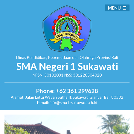
MENU
Dinas Pendidikan, Kepemudaan dan Olahraga
Provinsi Bali
SMA Negeri 1 Sukawati
NPSN: 50102081 NSS: 301220504020
Phone: +62 361 299628
Alamat:
Jalan Lettu Wayan Sutha II, Sukawati
Gianyar Bali 80582
E-mail: info@sma1-sukawati.sch.id