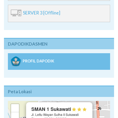
SERVER 3 [Offline]
DAPODIKDASMEN
PROFIL DAPODIK
Peta Lokasi
×
+
SMAN 1 Sukawati
Jl. Lettu Wayan Sutha II Sukawati
−