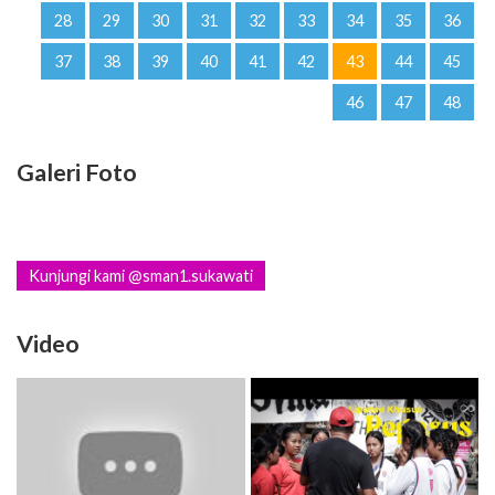
28
29
30
31
32
33
34
35
36
37
38
39
40
41
42
43
44
45
46
47
48
Galeri Foto
Kunjungi kami @sman1.sukawati
Video