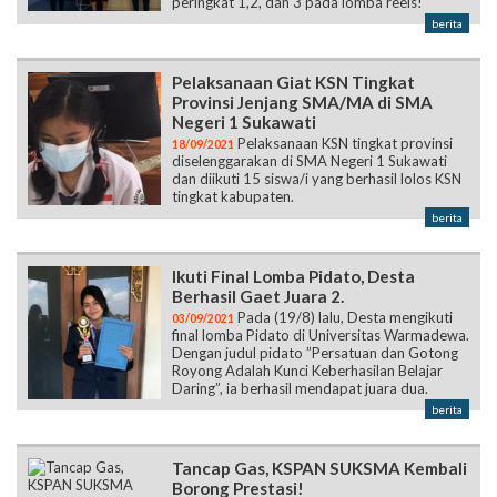
peringkat 1,2, dan 3 pada lomba reels!
berita
Pelaksanaan Giat KSN Tingkat
Provinsi Jenjang SMA/MA di SMA
Negeri 1 Sukawati
Pelaksanaan KSN tingkat provinsi
18/09/2021
diselenggarakan di SMA Negeri 1 Sukawati
dan diikuti 15 siswa/i yang berhasil lolos KSN
tingkat kabupaten.
berita
Ikuti Final Lomba Pidato, Desta
Berhasil Gaet Juara 2.
Pada (19/8) lalu, Desta mengikuti
03/09/2021
final lomba Pidato di Universitas Warmadewa.
Dengan judul pidato ”Persatuan dan Gotong
Royong Adalah Kunci Keberhasilan Belajar
Daring”, ia berhasil mendapat juara dua.
berita
Tancap Gas, KSPAN SUKSMA Kembali
Borong Prestasi!