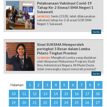
Pelaksanaan Vaksinasi Covid-19
Tahap Ke-2 Siswa/i SMA Negeri 1
Sukawati
Senin (23/8), telah dilaksanakan
24/08/2021
vaksinasi tahap ke-2 di areal GOR SMA
Negeri 1 Sukawati.
berita
Siswi SUKSMA Memperoleh
peringkat 5 Besar dalam Lomba
Pidato Tingkat Provinsi
Mengikuti Lomba yang diadakan
13/08/2021
oleh Himpunan Mahasiswa Program Studi
Ilmu Administrasi Negara, Ni Made Desta
tidak menyangka dapat menoreh prestasi!
berita
Halaman:
1
2
3
4
5
6
7
8
9
10
11
12
13
14
15
16
17
18
19
20
21
22
23
24
25
26
27