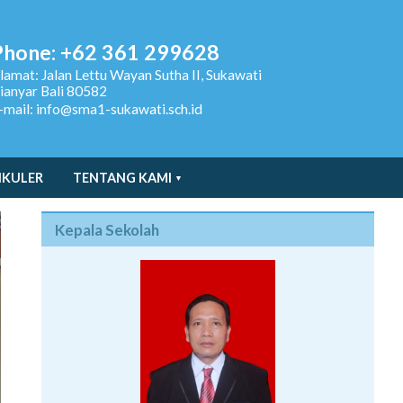
Phone: +62 361 299628
lamat:
Jalan Lettu Wayan Sutha II, Sukawati
ianyar Bali 80582
-mail: info@sma1-sukawati.sch.id
IKULER
TENTANG KAMI
Kepala Sekolah