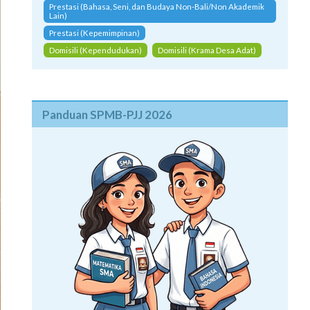
Prestasi (Nonakademik Bahasa, Seni, dan Budaya Bali)
Prestasi (Bahasa, Seni, dan Budaya Non-Bali/Non Akademik
Lain)
Prestasi (Kepemimpinan)
Domisili (Kependudukan)
Domisili (Krama Desa Adat)
Panduan SPMB-PJJ 2026