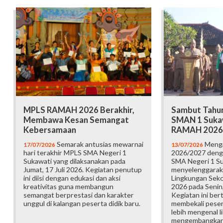
MPLS RAMAH 2026 Berakhir,
Sambut Tahun
Membawa Kesan Semangat
SMAN 1 Suka
Kebersamaan
RAMAH 2026
Semarak antusias mewarnai
Menga
17/07/2026
13/07/2026
hari terakhir MPLS SMA Negeri 1
2026/2027 deng
Sukawati yang dilaksanakan pada
SMA Negeri 1 S
Jumat, 17 Juli 2026. Kegiatan penutup
menyelenggarak
ini diisi dengan edukasi dan aksi
Lingkungan Sek
kreativitas guna membangun
2026 pada Senin,
semangat berprestasi dan karakter
Kegiatan ini ber
unggul di kalangan peserta didik baru.
membekali pesert
lebih mengenal l
mengembangkan p