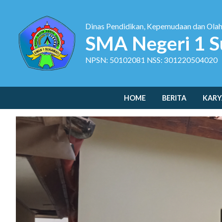
Dinas Pendidikan, Kepemudaan dan Ola
SMA Negeri 1 S
NPSN: 50102081 NSS: 301220504020
HOME
BERITA
KARY