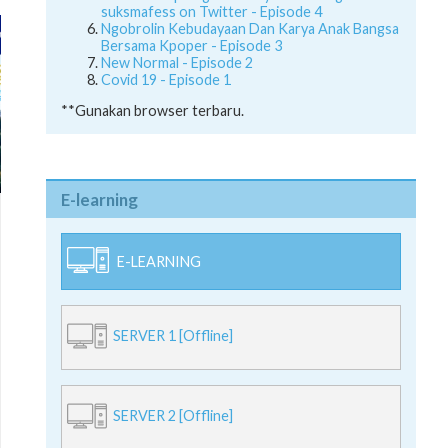
Here's a helpful guide for you to using
suksmafess on Twitter - Episode 4
Ngobrolin Kebudayaan Dan Karya Anak Bangsa
Bersama Kpoper - Episode 3
New Normal - Episode 2
Covid 19 - Episode 1
**Gunakan browser terbaru.
E-learning
E-LEARNING
SERVER 1 [Offline]
SERVER 2 [Offline]