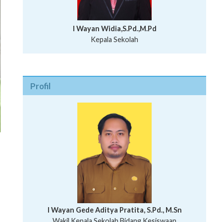
I Wayan Widia,S.Pd.,M.Pd
Kepala Sekolah
Profil
I Wayan Bawa Parmita, S.Pd
I Wayan Gede Aditya Pratita, S.Pd., M.Sn
Ni Wayan Nopi Sutantri, S.Pd.
Putu Suhartana, S.Pd.