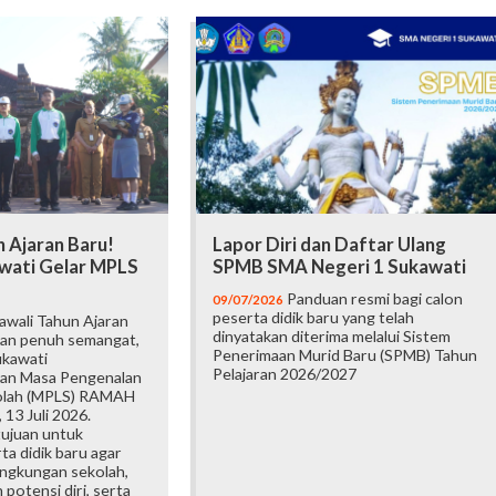
 Ajaran Baru!
Lapor Diri dan Daftar Ulang
wati Gelar MPLS
SPMB SMA Negeri 1 Sukawati
Panduan resmi bagi calon
09/07/2026
peserta didik baru yang telah
wali Tahun Ajaran
dinyatakan diterima melalui Sistem
an penuh semangat,
Penerimaan Murid Baru (SPMB) Tahun
ukawati
Pelajaran 2026/2027
an Masa Pengenalan
olah (MPLS) RAMAH
 13 Juli 2026.
tujuan untuk
a didik baru agar
ingkungan sekolah,
otensi diri, serta