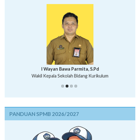
I Wayan Bawa Parmita, S.Pd
I Wayan Gede Aditya Pratita, S.Pd., M.Sn
Wakil Kepala Sekolah Bidang Kurikulum
Ni Wayan Nopi Sutantri, S.Pd.
Putu Suhartana, S.Pd.
PANDUAN SPMB 2026/2027