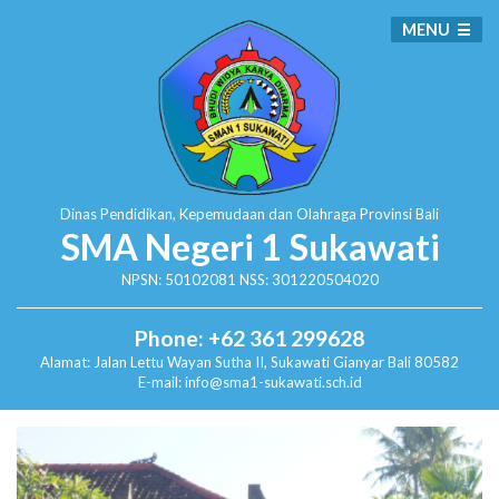
MENU
Dinas Pendidikan, Kepemudaan dan Olahraga
Provinsi Bali
SMA Negeri 1 Sukawati
NPSN: 50102081 NSS: 301220504020
Phone: +62 361 299628
Alamat:
Jalan Lettu Wayan Sutha II, Sukawati
Gianyar Bali 80582
E-mail: info@sma1-sukawati.sch.id