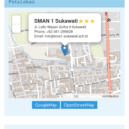
Peta Lokasi
×
+
SMAN 1 Sukawati
Jl. Lettu Wayan Sutha II Sukawati
−
Phone: +62-361-299628
Email: info@sma1-sukawati.sch.id
Leaflet
| ©
OpenStreetMap
contributors
GoogleMap
OpenStreetMap