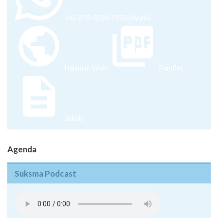
+62 878-8528-5958 (Ayumi)
Halaman Web
Pamflet
Juknis
Agenda
Suksma Podcast