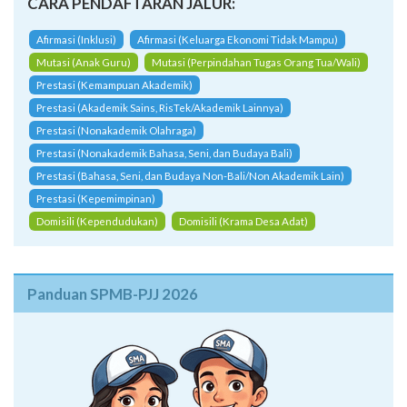
CARA PENDAFTARAN JALUR:
Afirmasi (Inklusi)
Afirmasi (Keluarga Ekonomi Tidak Mampu)
Mutasi (Anak Guru)
Mutasi (Perpindahan Tugas Orang Tua/Wali)
Prestasi (Kemampuan Akademik)
Prestasi (Akademik Sains, RisTek/Akademik Lainnya)
Prestasi (Nonakademik Olahraga)
Prestasi (Nonakademik Bahasa, Seni, dan Budaya Bali)
Prestasi (Bahasa, Seni, dan Budaya Non-Bali/Non Akademik Lain)
Prestasi (Kepemimpinan)
Domisili (Kependudukan)
Domisili (Krama Desa Adat)
Panduan SPMB-PJJ 2026