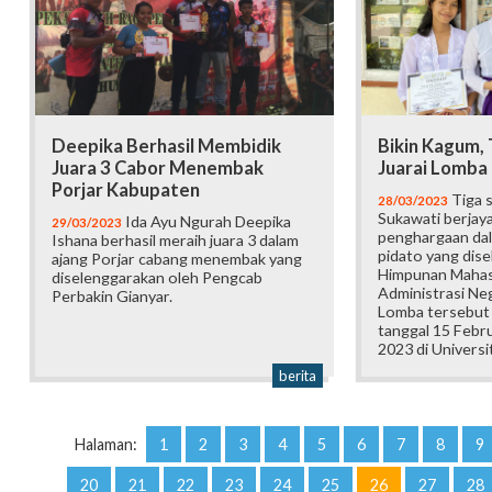
Deepika Berhasil Membidik
Bikin Kagum, 
Juara 3 Cabor Menembak
Juarai Lomba 
Porjar Kabupaten
Tiga 
28/03/2023
Sukawati berjaya
Ida Ayu Ngurah Deepika
29/03/2023
penghargaan dal
Ishana berhasil meraih juara 3 dalam
pidato yang dis
ajang Porjar cabang menembak yang
Himpunan Mahas
diselenggarakan oleh Pengcab
Administrasi N
Perbakin Gianyar.
Lomba tersebut
tanggal 15 Febr
2023 di Univers
berita
Halaman:
1
2
3
4
5
6
7
8
9
20
21
22
23
24
25
26
27
28