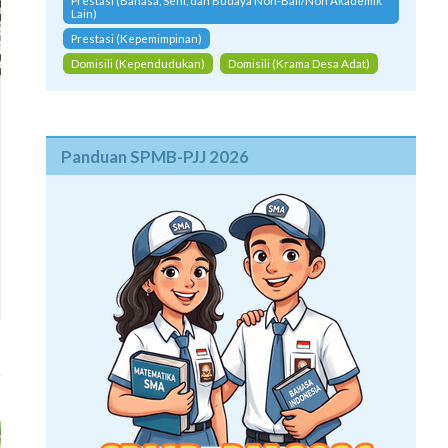
Prestasi (Bahasa, Seni, dan Budaya Non-Bali/Non Akademik
Lain)
Prestasi (Kepemimpinan)
Domisili (Kependudukan)
Domisili (Krama Desa Adat)
Panduan SPMB-PJJ 2026