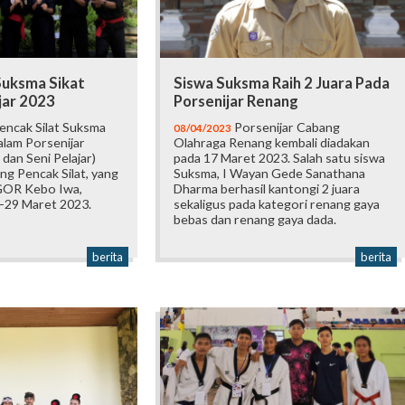
 Suksma Sikat
Siswa Suksma Raih 2 Juara Pada
jar 2023
Porsenijar Renang
encak Silat Suksma
Porsenijar Cabang
08/04/2023
alam Porsenijar
Olahraga Renang kembali diadakan
dan Seni Pelajar)
pada 17 Maret 2023. Salah satu siswa
ng Pencak Silat, yang
Suksma, I Wayan Gede Sanathana
 GOR Kebo Iwa,
Dharma berhasil kantongi 2 juara
7-29 Maret 2023.
sekaligus pada kategori renang gaya
bebas dan renang gaya dada.
berita
berita