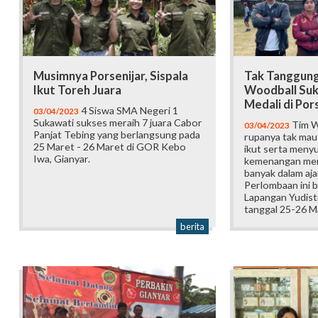
Musimnya Porsenijar, Sispala
Tak Tanggung
Ikut Toreh Juara
Woodball Suk
Medali di Por
4 Siswa SMA Negeri 1
03/04/2023
Sukawati sukses meraih 7 juara Cabor
Tim W
03/04/2023
Panjat Tebing yang berlangsung pada
rupanya tak mau k
25 Maret - 26 Maret di GOR Kebo
ikut serta men
Iwa, Gianyar.
kemenangan mer
banyak dalam aja
Perlombaan ini b
Lapangan Yudist
tanggal 25-26 M
berita