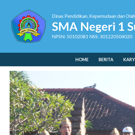
Dinas Pendidikan, Kepemudaan dan Ola
SMA Negeri 1 S
NPSN: 50102081 NSS: 301220504020
HOME
BERITA
KARY