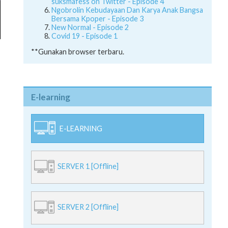
suksmafess on Twitter - Episode 4
Ngobrolin Kebudayaan Dan Karya Anak Bangsa
Bersama Kpoper - Episode 3
New Normal - Episode 2
Covid 19 - Episode 1
**Gunakan browser terbaru.
E-learning
E-LEARNING
SERVER 1 [Offline]
SERVER 2 [Offline]