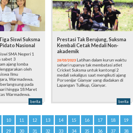
Tiga Siswi Suksma
Prestasi Tak Berujung, Suksma
Pidato Nasional
Kembali Cetak Medali Non-
akademik
siswi SMA Negeri 1
 sabet 3
Latihan dalam kurun waktu
28/03/2023
am ajang lomba
sehari rupanya tak membatasi atlet
elenggarakan oleh
Cricket Suksma untuk kantongi 2
iswa Ilmu
medali sekaligus saat mengikuti ajang
egara, Warmadewa.
Porsenijar Gianyar yang diadakan di
 berlangsung pada
Lapangan Tulikup, Gianyar.
uari hingga 18 Maret
itas Warmadewa.
berita
berita
10
11
12
13
14
15
16
17
18
19
29
30
31
32
33
34
35
36
37
38