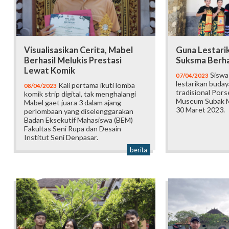
Visualisasikan Cerita, Mabel
Guna Lestari
Berhasil Melukis Prestasi
Suksma Berha
Lewat Komik
Siswa
07/04/2023
lestarikan budaya
Kali pertama ikuti lomba
08/04/2023
tradisional Pors
komik strip digital, tak menghalangi
Museum Subak M
Mabel gaet juara 3 dalam ajang
30 Maret 2023.
perlombaan yang diselenggarakan
Badan Eksekutif Mahasiswa (BEM)
Fakultas Seni Rupa dan Desain
Institut Seni Denpasar.
berita