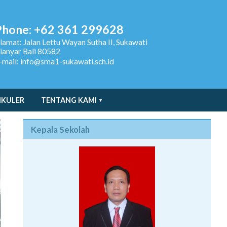
Phone: +62 361 299628
lamat:
Jalan Lettu Wayan Sutha II, Sukawati
ianyar Bali 80582
-mail: info@sma1-sukawati.sch.id
IKULER
TENTANG KAMI
Kepala Sekolah