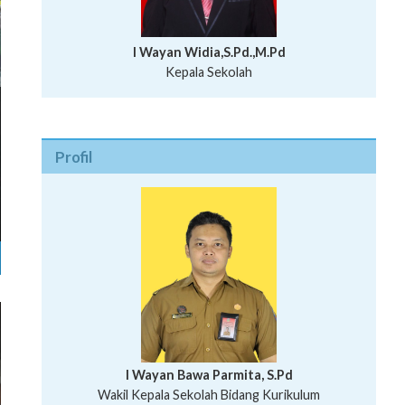
I Wayan Widia,S.Pd.,M.Pd
Kepala Sekolah
Profil
I Wayan Bawa Parmita, S.Pd
I Wayan Gede Aditya Pratita, S.Pd., M.Sn
Wakil Kepala Sekolah Bidang Kurikulum
Ni Wayan Nopi Sutantri, S.Pd.
Putu Suhartana, S.Pd.