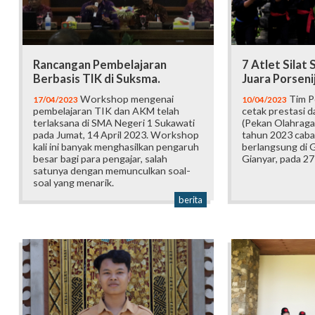
Rancangan Pembelajaran
7 Atlet Silat
Berbasis TIK di Suksma.
Juara Porseni
Workshop mengenai
Tim P
17/04/2023
10/04/2023
pembelajaran TIK dan AKM telah
cetak prestasi d
terlaksana di SMA Negeri 1 Sukawati
(Pekan Olahraga 
pada Jumat, 14 April 2023. Workshop
tahun 2023 caba
kali ini banyak menghasilkan pengaruh
berlangsung di
besar bagi para pengajar, salah
Gianyar, pada 2
satunya dengan memunculkan soal-
soal yang menarik.
berita