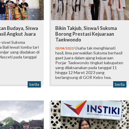
kan Budaya, Siswa
Bikin Takjub, Siswa/i Suksma
sil Angkut Juara
Borong Prestasi Kejuaraan
Taekwondo
-siswi Suksma
 Bali lewat lomba tari
Usaha tak menghianati
03/04/2023
enijar yang diadakan di
hasil, lima perwakilan Suksma berhasil
asceti pada tanggal
gaet juara dalam ajang kejuaraan
Porjar Taekwondo tingkat kabupaten
yang dilaksanakan pada tanggal 11
hingga 12 Maret 2023 yang
berlangsung di GOR Kebo Iwa.
berita
berita