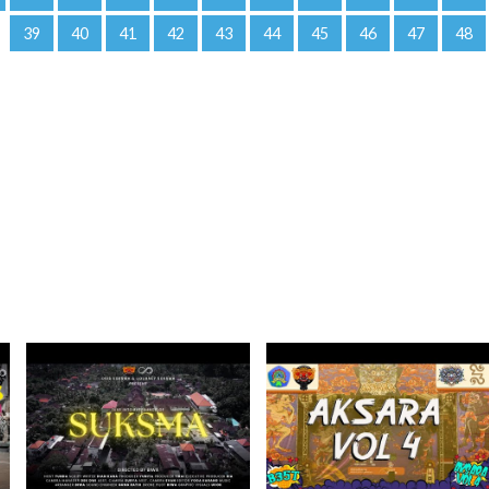
39
40
41
42
43
44
45
46
47
48