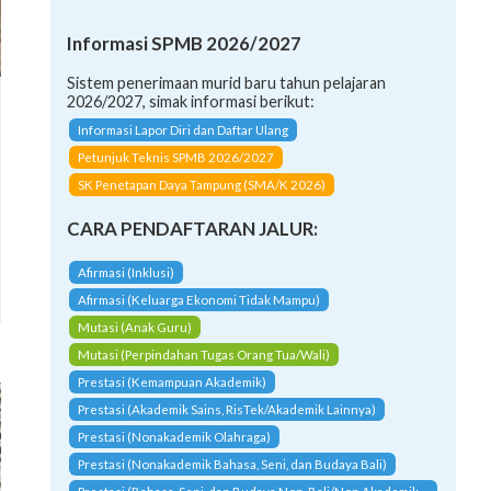
Informasi SPMB 2026/2027
Sistem penerimaan murid baru tahun pelajaran
2026/2027, simak informasi berikut:
Informasi Lapor Diri dan Daftar Ulang
Petunjuk Teknis SPMB 2026/2027
SK Penetapan Daya Tampung (SMA/K 2026)
CARA PENDAFTARAN JALUR:
Afirmasi (Inklusi)
Afirmasi (Keluarga Ekonomi Tidak Mampu)
Mutasi (Anak Guru)
Mutasi (Perpindahan Tugas Orang Tua/Wali)
Prestasi (Kemampuan Akademik)
Prestasi (Akademik Sains, RisTek/Akademik Lainnya)
Prestasi (Nonakademik Olahraga)
Prestasi (Nonakademik Bahasa, Seni, dan Budaya Bali)