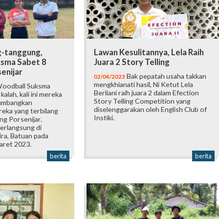
-tanggung,
Lawan Kesulitannya, Lela Raih
sma Sabet 8
Juara 2 Story Telling
senijar
Bak pepatah usaha takkan
02/04/2023
mengkhianati hasil, Ni Ketut Lela
oodball Suksma
Berliani raih juara 2 dalam Efection
alah, kali ini mereka
Story Telling Competition yang
yumbangkan
diselenggarakan oleh English Club of
eka yang terbilang
Instiki.
ng Porsenijar.
erlangsung di
ira, Batuan pada
aret 2023.
berita
berita