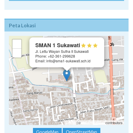
Peta Lokasi
×
+
SMAN 1 Sukawati
Jl. Lettu Wayan Sutha II Sukawati
−
Phone: +62-361-299628
Email: info@sma1-sukawati.sch.id
Leaflet
| ©
OpenStreetMap
contributors
GoogleMap
OpenStreetMap