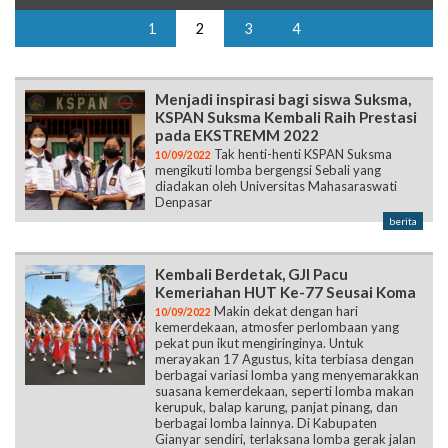
1
2
3
4
Menjadi inspirasi bagi siswa Suksma,
KSPAN Suksma Kembali Raih Prestasi
pada EKSTREMM 2022
Tak henti-henti KSPAN Suksma
10/09/2022
mengikuti lomba bergengsi Sebali yang
diadakan oleh Universitas Mahasaraswati
Denpasar
berita
Kembali Berdetak, GJI Pacu
Kemeriahan HUT Ke-77 Seusai Koma
Makin dekat dengan hari
10/09/2022
kemerdekaan, atmosfer perlombaan yang
pekat pun ikut mengiringinya. Untuk
merayakan 17 Agustus, kita terbiasa dengan
berbagai variasi lomba yang menyemarakkan
suasana kemerdekaan, seperti lomba makan
kerupuk, balap karung, panjat pinang, dan
berbagai lomba lainnya. Di Kabupaten
Gianyar sendiri, terlaksana lomba gerak jalan