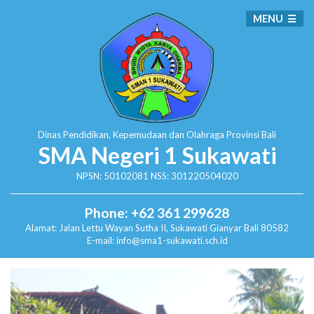
MENU
Dinas Pendidikan, Kepemudaan dan Olahraga
Provinsi Bali
SMA Negeri 1 Sukawati
NPSN: 50102081 NSS: 301220504020
Phone: +62 361 299628
Alamat:
Jalan Lettu Wayan Sutha II, Sukawati
Gianyar Bali 80582
E-mail: info@sma1-sukawati.sch.id