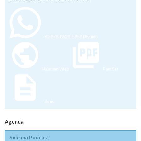
+62 878-8528-5958 (Ayumi)
Halaman Web
Pamflet
Juknis
Agenda
Suksma Podcast