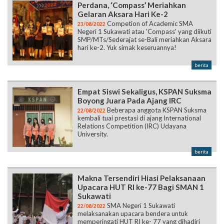
Perdana, ‘Compass’ Meriahkan
Gelaran Aksara Hari Ke-2
Competion of Academic SMA
23/08/2022
Negeri 1 Sukawati atau 'Compass' yang diikuti
SMP/MTs/Sederajat se-Bali meriahkan Aksara
hari ke-2. Yuk simak keseruannya!
berita
Empat Siswi Sekaligus, KSPAN Suksma
Boyong Juara Pada Ajang IRC
Beberapa anggota KSPAN Suksma
22/08/2022
kembali tuai prestasi di ajang International
Relations Competition (IRC) Udayana
University.
berita
Makna Tersendiri Hiasi Pelaksanaan
Upacara HUT RI ke-77 Bagi SMAN 1
Sukawati
SMA Negeri 1 Sukawati
22/08/2022
melaksanakan upacara bendera untuk
memperingati HUT RI ke- 77 yang dihadiri