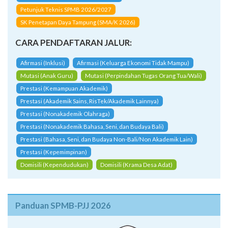
Petunjuk Teknis SPMB 2026/2027
SK Penetapan Daya Tampung (SMA/K 2026)
CARA PENDAFTARAN JALUR:
Afirmasi (Inklusi)
Afirmasi (Keluarga Ekonomi Tidak Mampu)
Mutasi (Anak Guru)
Mutasi (Perpindahan Tugas Orang Tua/Wali)
Prestasi (Kemampuan Akademik)
Prestasi (Akademik Sains, RisTek/Akademik Lainnya)
Prestasi (Nonakademik Olahraga)
Prestasi (Nonakademik Bahasa, Seni, dan Budaya Bali)
Prestasi (Bahasa, Seni, dan Budaya Non-Bali/Non Akademik Lain)
Prestasi (Kepemimpinan)
Domisili (Kependudukan)
Domisili (Krama Desa Adat)
Panduan SPMB-PJJ 2026