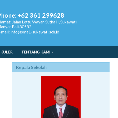
Phone: +62 361 299628
lamat:
Jalan Lettu Wayan Sutha II, Sukawati
ianyar Bali 80582
-mail: info@sma1-sukawati.sch.id
IKULER
TENTANG KAMI
Kepala Sekolah