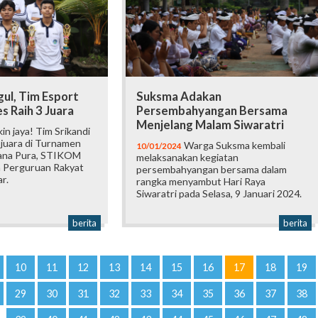
ul, Tim Esport
Suksma Adakan
 Raih 3 Juara
Persembahyangan Bersama
Menjelang Malam Siwaratri
n jaya! Tim Srikandi
juara di Turnamen
Warga Suksma kembali
10/01/2024
yana Pura, STIKOM
melaksanakan kegiatan
an Perguruan Rakyat
persembahyangan bersama dalam
r.
rangka menyambut Hari Raya
Siwaratri pada Selasa, 9 Januari 2024.
berita
berita
10
11
12
13
14
15
16
17
18
19
29
30
31
32
33
34
35
36
37
38