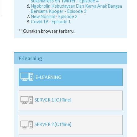
suksmafess on Twitter - Episode 4
Ngobrolin Kebudayaan Dan Karya Anak Bangsa
Bersama Kpoper - Episode 3
New Normal - Episode 2
Covid 19 - Episode 1
**Gunakan browser terbaru.
E-learning
E-LEARNING
SERVER 1 [Offline]
SERVER 2 [Offline]