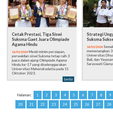
Cetak Prestasi, Tiga Siswi
Strategi Ungg
Suksma Gaet Juara Olimpiade
Suksma Sukses
Agama Hindu
Semaki
14/01/2024
memenangkan 3 
Meski minim persiapan,
16/01/2024
Universitas Dh
perwakilan siswi Suksma tetap raih 3
Bali, dan Yayas
juara dalam ajang Olimpiade Agama
Saraswati Gianya
Hindu ke-17 yang diselenggarakan
Universitas Mahendradatta pada 15
Oktober 2023.
berita
Halaman:
1
2
3
4
5
6
7
8
9
20
21
22
23
24
25
26
27
28