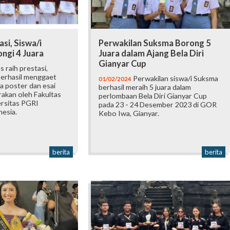
si, Siswa/i
Perwakilan Suksma Borong 5
ngi 4 Juara
Juara dalam Ajang Bela Diri
Gianyar Cup
 raih prestasi,
berhasil menggaet
Perwakilan siswa/i Suksma
01/02/2024
a poster dan esai
berhasil meraih 5 juara dalam
rakan oleh Fakultas
perlombaan Bela Diri Gianyar Cup
ersitas PGRI
pada 23 - 24 Desember 2023 di GOR
esia.
Kebo Iwa, Gianyar.
berita
berita