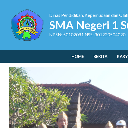
Dinas Pendidikan, Kepemudaan dan Ola
SMA Negeri 1 S
NPSN: 50102081 NSS: 301220504020
HOME
BERITA
KARY