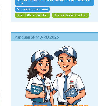
Prestasi (Bahasa, Seni, dan Budaya Non-Bali/Non Akademik
Lain)
Prestasi (Kepemimpinan)
Domisili (Kependudukan)
Domisili (Krama Desa Adat)
Panduan SPMB-PJJ 2026