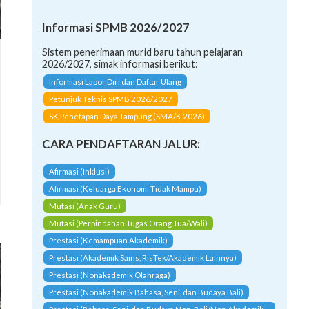
Informasi SPMB 2026/2027
Sistem penerimaan murid baru tahun pelajaran
2026/2027, simak informasi berikut:
Informasi Lapor Diri dan Daftar Ulang
Petunjuk Teknis SPMB 2026/2027
SK Penetapan Daya Tampung (SMA/K 2026)
CARA PENDAFTARAN JALUR:
Afirmasi (Inklusi)
Afirmasi (Keluarga Ekonomi Tidak Mampu)
Mutasi (Anak Guru)
Mutasi (Perpindahan Tugas Orang Tua/Wali)
Prestasi (Kemampuan Akademik)
Prestasi (Akademik Sains, RisTek/Akademik Lainnya)
Prestasi (Nonakademik Olahraga)
Prestasi (Nonakademik Bahasa, Seni, dan Budaya Bali)