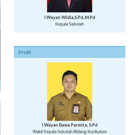
I Wayan Widia,S.Pd.,M.Pd
Kepala Sekolah
Profil
I Wayan Bawa Parmita, S.Pd
I Wayan Gede Aditya Pratita, S.Pd., M.Sn
Wakil Kepala Sekolah Bidang Kurikulum
Ni Wayan Nopi Sutantri, S.Pd.
Putu Suhartana, S.Pd.