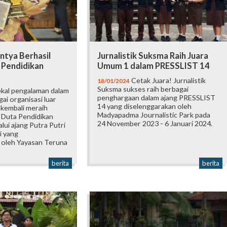
intya Berhasil
Jurnalistik Suksma Raih Juara
 Pendidikan
Umum 1 dalam PRESSLIST 14
Cetak Juara! Jurnalistik
18/01/2024
Suksma sukses raih berbagai
kal pengalaman dalam
penghargaan dalam ajang PRESSLIST
ai organisasi luar
14 yang diselenggarakan oleh
 kembali meraih
Madyapadma Journalistic Park pada
i Duta Pendidikan
24 November 2023 - 6 Januari 2024.
alui ajang Putra Putri
i yang
 oleh Yayasan Teruna
berita
berita