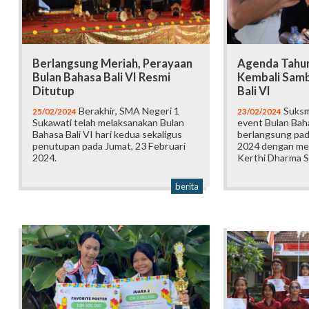
Berlangsung Meriah, Perayaan
Agenda Tahu
Bulan Bahasa Bali VI Resmi
Kembali Samb
Ditutup
Bali VI
Berakhir, SMA Negeri 1
Suksm
25/02/2024
23/02/2024
Sukawati telah melaksanakan Bulan
event Bulan Baha
Bahasa Bali VI hari kedua sekaligus
berlangsung pad
penutupan pada Jumat, 23 Februari
2024 dengan me
2024.
Kerthi Dharma S
berita