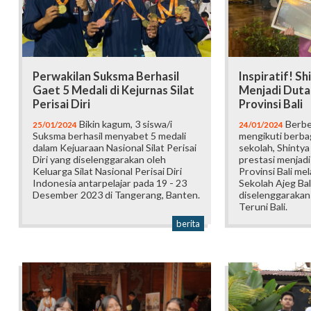
Perwakilan Suksma Berhasil
Inspiratif! Sh
Gaet 5 Medali di Kejurnas Silat
Menjadi Duta
Perisai Diri
Provinsi Bali
Bikin kagum, 3 siswa/i
Berbe
25/01/2024
24/01/2024
Suksma berhasil menyabet 5 medali
mengikuti berbag
dalam Kejuaraan Nasional Silat Perisai
sekolah, Shintya
Diri yang diselenggarakan oleh
prestasi menjad
Keluarga Silat Nasional Perisai Diri
Provinsi Bali mel
Indonesia antarpelajar pada 19 - 23
Sekolah Ajeg Bal
Desember 2023 di Tangerang, Banten.
diselenggarakan
Teruni Bali.
berita