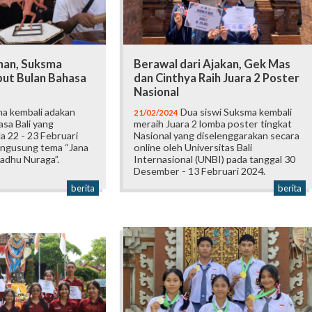
nan, Suksma
Berawal dari Ajakan, Gek Mas
ut Bulan Bahasa
dan Cinthya Raih Juara 2 Poster
Nasional
a kembali adakan
Dua siswi Suksma kembali
21/02/2024
sa Bali yang
meraih Juara 2 lomba poster tingkat
a 22 - 23 Februari
Nasional yang diselenggarakan secara
ngusung tema “Jana
online oleh Universitas Bali
adhu Nuraga”.
Internasional (UNBI) pada tanggal 30
Desember - 13 Februari 2024.
berita
berita