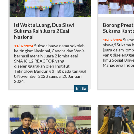
Isi Waktu Luang, Dua Siswi
Borong Presta
Suksma Raih Juara 2 Esai
Suksma Kanto
Nasional
Sukses
10/02/2024
siswa/i Suksma 
Sukses bawa nama sekolah
11/02/2024
juara dalam lomb
ke tingkat Nasional, Candra dan Venia
yang diselengga
berhasil meraih Juara 2 lomba esai
Ilmu Sosial Univ
SMA K-12 REACTOR yang
Mahadewa Indon
diselenggarakan oleh Institut
Teknologi Bandung (ITB) pada tanggal
8 November 2023 sampai 20 Januari
2024.
berita