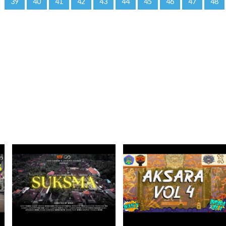
39
40
41
42
43
44
45
46
47
48