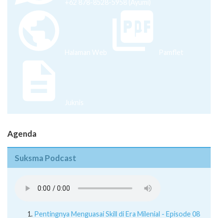
+62 878-8528-5958 (Ayumi)
Halaman Web
Pamflet
Juknis
Agenda
Suksma Podcast
Pentingnya Menguasai Skill di Era Milenial - Episode 08