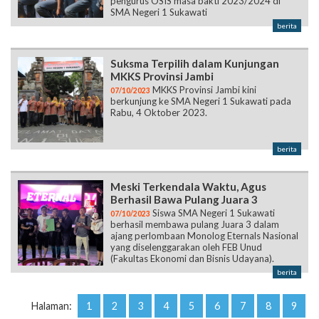
pengurus OSIS masa bakti 2023/2024 di
SMA Negeri 1 Sukawati
berita
Suksma Terpilih dalam Kunjungan
MKKS Provinsi Jambi
MKKS Provinsi Jambi kini
07/10/2023
berkunjung ke SMA Negeri 1 Sukawati pada
Rabu, 4 Oktober 2023.
berita
Meski Terkendala Waktu, Agus
Berhasil Bawa Pulang Juara 3
Siswa SMA Negeri 1 Sukawati
07/10/2023
berhasil membawa pulang Juara 3 dalam
ajang perlombaan Monolog Eternals Nasional
yang diselenggarakan oleh FEB Unud
(Fakultas Ekonomi dan Bisnis Udayana).
berita
Halaman:
1
2
3
4
5
6
7
8
9