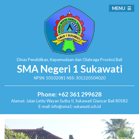
MENU
Dinas Pendidikan, Kepemudaan dan Olahraga
Provinsi Bali
SMA Negeri 1 Sukawati
NPSN: 50102081 NSS: 301220504020
Phone: +62 361 299628
Alamat:
Jalan Lettu Wayan Sutha II, Sukawati
Gianyar Bali 80582
E-mail: info@sma1-sukawati.sch.id