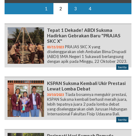
1
2
3
4
Tepat 1 Dekade! ABDI Suksma
Hadirkan Gebrakan Baru "PRAJAS
SKC X"
PRAJAS SKC X yang
03/11/2023
diselenggarakan oleh Ambalan Bima Drupadi
(ABDI) SMA Negeri 1 Sukawati berlangsung
dengan apik pada Minggu, 22 Oktober 2023.
berita
KSPAN Suksma Kembali Ukir Prestasi
Lewat Lomba Debat
Tiada bosannya mengukir prestasi,
30/10/2023
KSPAN Suksma kembali berhasil meraih juara,
lebih tepatnya juara 2 pada lomba debat
yang diselenggarakan oleh Jurusan Hubungan
Internasional Fakultas Fisip Udayana Bali.
berita
Peringati Hari Sumpah Pemuda,