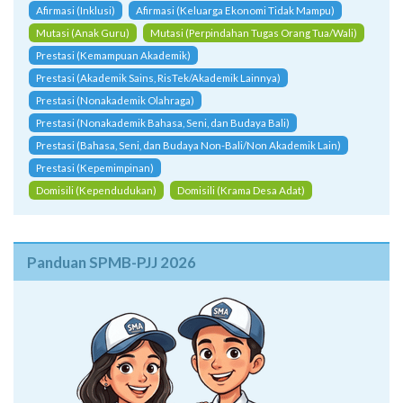
Afirmasi (Inklusi)
Afirmasi (Keluarga Ekonomi Tidak Mampu)
Mutasi (Anak Guru)
Mutasi (Perpindahan Tugas Orang Tua/Wali)
Prestasi (Kemampuan Akademik)
Prestasi (Akademik Sains, RisTek/Akademik Lainnya)
Prestasi (Nonakademik Olahraga)
Prestasi (Nonakademik Bahasa, Seni, dan Budaya Bali)
Prestasi (Bahasa, Seni, dan Budaya Non-Bali/Non Akademik Lain)
Prestasi (Kepemimpinan)
Domisili (Kependudukan)
Domisili (Krama Desa Adat)
Panduan SPMB-PJJ 2026