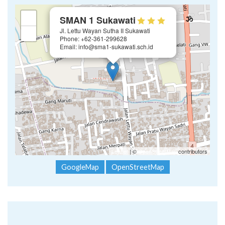
×
+
SMAN 1 Sukawati
Jl. Lettu Wayan Sutha II Sukawati
−
Phone: +62-361-299628
Email: info@sma1-sukawati.sch.id
Leaflet
| ©
OpenStreetMap
contributors
GoogleMap
OpenStreetMap