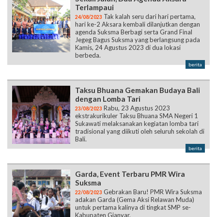
Terlampaui
Tak kalah seru dari hari pertama,
24/08/2023
hari ke-2 Aksara kembali dilanjutkan dengan
agenda Suksma Berbagi serta Grand Final
Jegeg Bagus Suksma yang berlangsung pada
Kamis, 24 Agustus 2023 di dua lokasi
berbeda.
berita
Taksu Bhuana Gemakan Budaya Bali
dengan Lomba Tari
Rabu, 23 Agustus 2023
23/08/2023
ekstrakurikuler Taksu Bhuana SMA Negeri 1
Sukawati melaksanakan kegiatan lomba tari
tradisional yang diikuti oleh seluruh sekolah di
Bali.
berita
Garda, Event Terbaru PMR Wira
Suksma
Gebrakan Baru! PMR Wira Suksma
22/08/2023
adakan Garda (Gema Aksi Relawan Muda)
untuk pertama kalinya di tingkat SMP se-
Kabupaten Gianyar.