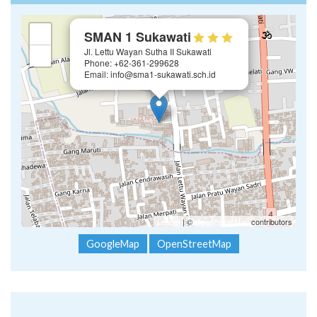
×
+
SMAN 1 Sukawati
Jl. Lettu Wayan Sutha II Sukawati
−
Phone: +62-361-299628
Email: info@sma1-sukawati.sch.id
Leaflet
| ©
OpenStreetMap
contributors
GoogleMap
OpenStreetMap