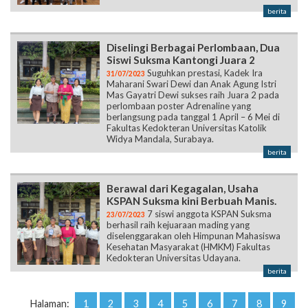
berita
Diselingi Berbagai Perlombaan, Dua
Siswi Suksma Kantongi Juara 2
Suguhkan prestasi, Kadek Ira
31/07/2023
Maharani Swari Dewi dan Anak Agung Istri
Mas Gayatri Dewi sukses raih Juara 2 pada
perlombaan poster Adrenaline yang
berlangsung pada tanggal 1 April – 6 Mei di
Fakultas Kedokteran Universitas Katolik
Widya Mandala, Surabaya.
berita
Berawal dari Kegagalan, Usaha
KSPAN Suksma kini Berbuah Manis.
7 siswi anggota KSPAN Suksma
23/07/2023
berhasil raih kejuaraan mading yang
diselenggarakan oleh Himpunan Mahasiswa
Kesehatan Masyarakat (HMKM) Fakultas
Kedokteran Universitas Udayana.
berita
Halaman:
1
2
3
4
5
6
7
8
9