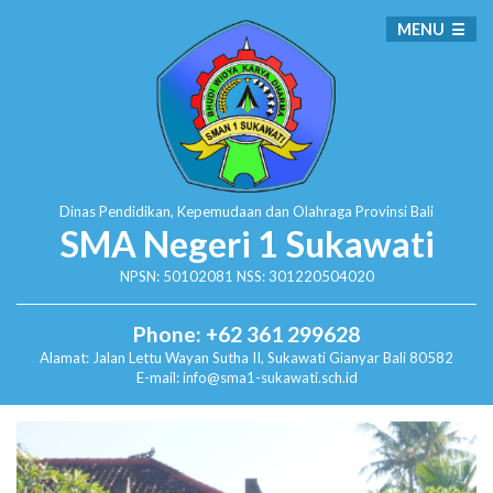
MENU
Dinas Pendidikan, Kepemudaan dan Olahraga
Provinsi Bali
SMA Negeri 1 Sukawati
NPSN: 50102081 NSS: 301220504020
Phone: +62 361 299628
Alamat:
Jalan Lettu Wayan Sutha II, Sukawati
Gianyar Bali 80582
E-mail: info@sma1-sukawati.sch.id