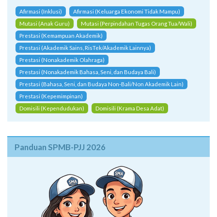
Afirmasi (Inklusi)
Afirmasi (Keluarga Ekonomi Tidak Mampu)
Mutasi (Anak Guru)
Mutasi (Perpindahan Tugas Orang Tua/Wali)
Prestasi (Kemampuan Akademik)
Prestasi (Akademik Sains, RisTek/Akademik Lainnya)
Prestasi (Nonakademik Olahraga)
Prestasi (Nonakademik Bahasa, Seni, dan Budaya Bali)
Prestasi (Bahasa, Seni, dan Budaya Non-Bali/Non Akademik Lain)
Prestasi (Kepemimpinan)
Domisili (Kependudukan)
Domisili (Krama Desa Adat)
Panduan SPMB-PJJ 2026