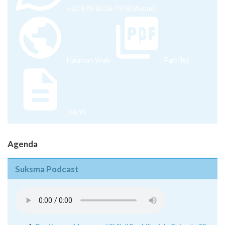
+62 878-8528-5958 (Ayumi)
Halaman Web
Pamflet
Juknis
Agenda
Suksma Podcast