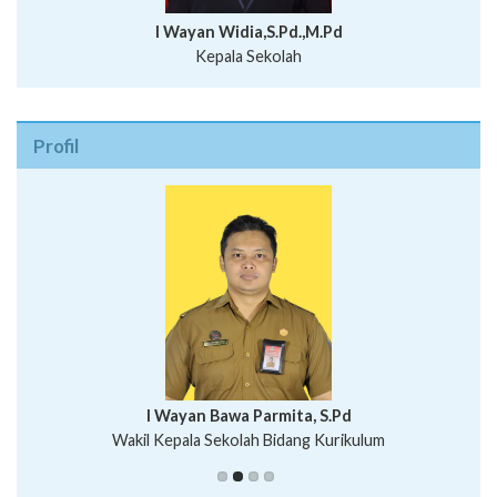
I Wayan Widia,S.Pd.,M.Pd
Kepala Sekolah
Profil
I Wayan Bawa Parmita, S.Pd
I Wayan Gede Aditya Pratita, S.Pd., M.Sn
Wakil Kepala Sekolah Bidang Kurikulum
Ni Wayan Nopi Sutantri, S.Pd.
Putu Suhartana, S.Pd.