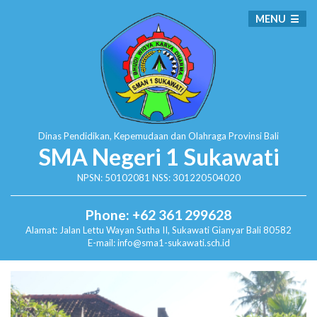
MENU
Dinas Pendidikan, Kepemudaan dan Olahraga
Provinsi Bali
SMA Negeri 1 Sukawati
NPSN: 50102081 NSS: 301220504020
Phone: +62 361 299628
Alamat:
Jalan Lettu Wayan Sutha II, Sukawati
Gianyar Bali 80582
E-mail: info@sma1-sukawati.sch.id