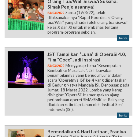
Orang Tua/Wali Siswa/i Suksma.
Simak Penjelasannya!
Sabtu (19/3/22), telah
23/03/2022
dilaksanakannya “Rapat Koordinasi Orang
tua/Wali” yang dihadiri oleh orang tua siswa/i
kelas X dan XI untuk membahas tentang
program-program sekolah.
berita
JST Tampilkan “Luna” di OperaSi 4.0,
Film “Coco” Jadi Inspirasi
Menggarap tema "Kesempatan
23/03/2022
Kembali ke Masa Lalu", JST bawakan
penampilannya yang berjudul ‘Luna’ dalam
acara ‘Operetnya ISI’ ke-4 yang dipentaskan
di Gedung Natya Mandala ISI, Denpasar, pada
Jumat, 18 Maret 2022. Lomba yang kerap
disingkat "OperaSi" itu merupakan ajang
perlombaan operet SMA/SMK se-Bali yang
diadakan rutin tiap tahun oleh Institut Seni
Indonesia (ISI).
berita
Bermodalkan 4 Hari Latihan, Pradiva