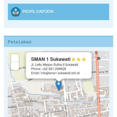
PROFIL DAPODIK
Peta Lokasi
×
+
SMAN 1 Sukawati
Jl. Lettu Wayan Sutha II Sukawati
−
Phone: +62-361-299628
Email: info@sma1-sukawati.sch.id