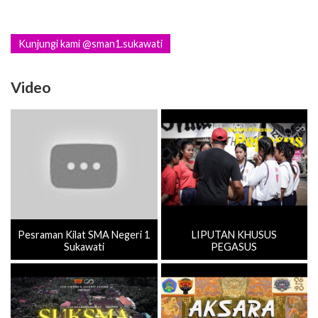
Kunjungi kami @sman1.sukawati
Video
Pesraman Kilat SMA Negeri 1
LIPUTAN KHUSUS
Sukawati
PEGASUS