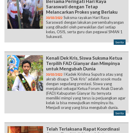
Bersama Peringati Hari Raya
Saraswati dengan Tetap
Melancarkan Prokes yang Berlaku
Suksma rayakan Hari Raya
30/03/2022
Saraswati dengan lakukan persembahyangan
yang dihadiri oleh perwakilan dari setiap
kelas, OSIS, serta guru dan pegawai SMAN 1
Sukawati.
berita
Kenali Dek Kris, Siswa Suksma Ketua
Terpilih FAD Gianyar dan Mimpinya
untuk Mengubah Dunia
I Kadek Krishna Suputra atau yang
30/03/2022
akrab disapa “Dek Kris” adalah sosok muda
dengan segudang prestasi. Siswa yang
menjabat sebagai Ketua Forum Anak Daerah
(FAD) Kabupaten Gianyar itu ternyata
memiliki mimpi yang terus ia perjuangkan agar
kelak ia bisa mewujudkan mimpinya itu.
Menjadi orang yang bisa mengubah dunia.
berita
Telah Terlaksana Rapat Koordinasi