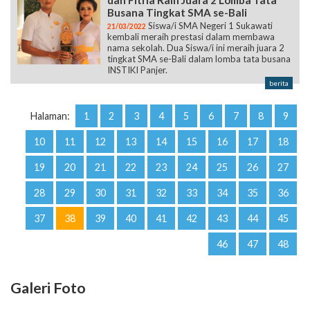
dan Fitria Raih Juara 2 Lomba Tata
Busana Tingkat SMA se-Bali
Siswa/i SMA Negeri 1 Sukawati
21/03/2022
kembali meraih prestasi dalam membawa
nama sekolah. Dua Siswa/i ini meraih juara 2
tingkat SMA se-Bali dalam lomba tata busana
INSTIKI Panjer.
berita
Halaman:
1
2
3
4
5
6
7
8
9
10
11
12
13
14
15
16
17
18
19
20
21
22
23
24
25
26
27
28
29
30
31
32
33
34
35
36
37
38
39
40
41
42
43
44
45
46
47
48
Galeri Foto