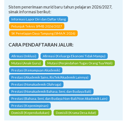
Sistem penerimaan murid baru tahun pelajaran 2026/2027,
simak informasi berikut:
Informasi Lapor Diri dan Daftar Ulang
Petunjuk Teknis SPMB 2026/2027
SK Penetapan Daya Tampung (SMA/K 2026)
CARA PENDAFTARAN JALUR:
Afirmasi (Inklusi)
Afirmasi (Keluarga Ekonomi Tidak Mampu)
Mutasi (Anak Guru)
Mutasi (Perpindahan Tugas Orang Tua/Wali)
Prestasi (Kemampuan Akademik)
Prestasi (Akademik Sains, RisTek/Akademik Lainnya)
Prestasi (Nonakademik Olahraga)
Prestasi (Nonakademik Bahasa, Seni, dan Budaya Bali)
Prestasi (Bahasa, Seni, dan Budaya Non-Bali/Non Akademik Lain)
Prestasi (Kepemimpinan)
Domisili (Kependudukan)
Domisili (Krama Desa Adat)