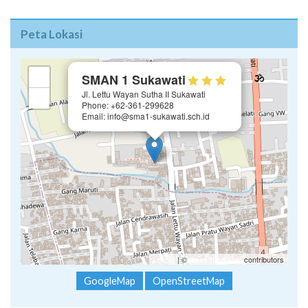
Peta Lokasi
×
+
SMAN 1 Sukawati
Jl. Lettu Wayan Sutha II Sukawati
−
Phone: +62-361-299628
Email: info@sma1-sukawati.sch.id
Leaflet
| ©
OpenStreetMap
contributors
GoogleMap
OpenStreetMap