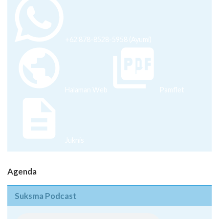
+62 878-8528-5958 (Ayumi)
Halaman Web
Pamflet
Juknis
Agenda
Suksma Podcast