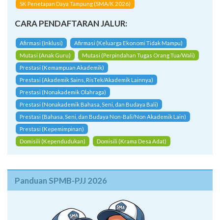
SK Penetapan Daya Tampung (SMA/K 2026)
CARA PENDAFTARAN JALUR:
Afirmasi (Inklusi)
Afirmasi (Keluarga Ekonomi Tidak Mampu)
Mutasi (Anak Guru)
Mutasi (Perpindahan Tugas Orang Tua/Wali)
Prestasi (Kemampuan Akademik)
Prestasi (Akademik Sains, RisTek/Akademik Lainnya)
Prestasi (Nonakademik Olahraga)
Prestasi (Nonakademik Bahasa, Seni, dan Budaya Bali)
Prestasi (Bahasa, Seni, dan Budaya Non-Bali/Non Akademik Lain)
Prestasi (Kepemimpinan)
Domisili (Kependudukan)
Domisili (Krama Desa Adat)
Panduan SPMB-PJJ 2026