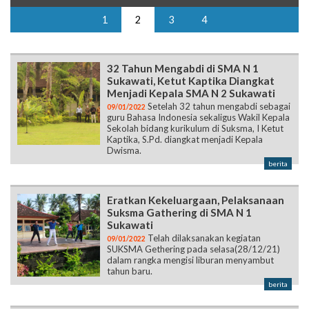
1
2
3
4
32 Tahun Mengabdi di SMA N 1
Sukawati, Ketut Kaptika Diangkat
Menjadi Kepala SMA N 2 Sukawati
Setelah 32 tahun mengabdi sebagai
09/01/2022
guru Bahasa Indonesia sekaligus Wakil Kepala
Sekolah bidang kurikulum di Suksma, I Ketut
Kaptika, S.Pd. diangkat menjadi Kepala
Dwisma.
berita
Eratkan Kekeluargaan, Pelaksanaan
Suksma Gathering di SMA N 1
Sukawati
Telah dilaksanakan kegiatan
09/01/2022
SUKSMA Gethering pada selasa(28/12/21)
dalam rangka mengisi liburan menyambut
tahun baru.
berita