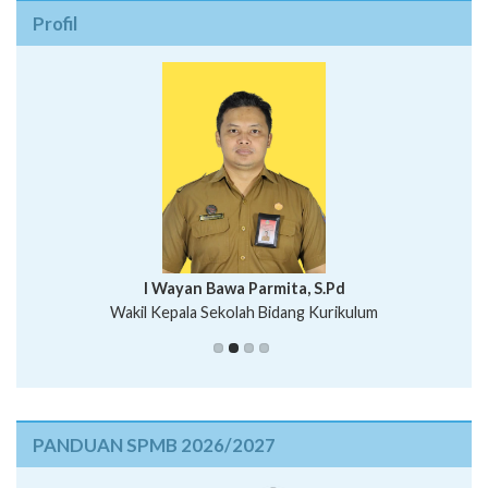
Profil
I Wayan Bawa Parmita, S.Pd
I Wayan Gede Aditya Pratita, S.Pd., M.Sn
Wakil Kepala Sekolah Bidang Kurikulum
Ni Wayan Nopi Sutantri, S.Pd.
Putu Suhartana, S.Pd.
PANDUAN SPMB 2026/2027