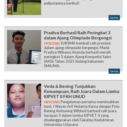
peliputannya berikut!
berita
Pradiva Berhasil Raih Peringkat 3
dalam Ajang Olimpiade Bergengsi
SUKSMA kembali raih prestasi
19/12/2021
dalam ajang olimpiade bergengsi. Made
Pradiva Wibawa Ananda berhasil meraih
peringkat 3 dalam Ajang Kompetisi Sains
(AKSi) Tahun 2021 bidang kebumian
SMA/MA.
berita
Veda & Bening Tunjukkan
Kemampuan, Raih Juara Dalam Lomba
KIPVET II FKH UNUD
Pengalaman pertama membuahkan
18/12/2021
hasil, I Wayan Aril Vedanta Karna dengan Putu
Bening Ambuning Wibhuti berhasil raih juara
harapan 3 dalam lomba KIPVET II yang
diselenggarakan oleh Fakultas Kedokteran
Universitas Udayana