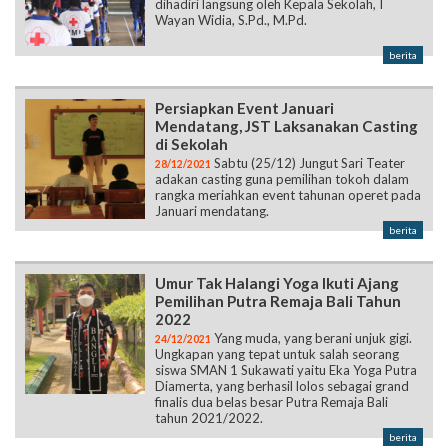
dihadiri langsung oleh Kepala Sekolah, I
Wayan Widia, S.Pd., M.Pd.
berita
Persiapkan Event Januari
Mendatang, JST Laksanakan Casting
di Sekolah
Sabtu (25/12) Jungut Sari Teater
28/12/2021
adakan casting guna pemilihan tokoh dalam
rangka meriahkan event tahunan operet pada
Januari mendatang.
berita
Umur Tak Halangi Yoga Ikuti Ajang
Pemilihan Putra Remaja Bali Tahun
2022
Yang muda, yang berani unjuk gigi.
24/12/2021
Ungkapan yang tepat untuk salah seorang
siswa SMAN 1 Sukawati yaitu Eka Yoga Putra
Diamerta, yang berhasil lolos sebagai grand
finalis dua belas besar Putra Remaja Bali
tahun 2021/2022.
berita