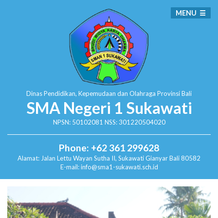
MENU
Dinas Pendidikan, Kepemudaan dan Olahraga
Provinsi Bali
SMA Negeri 1 Sukawati
NPSN: 50102081 NSS: 301220504020
Phone: +62 361 299628
Alamat:
Jalan Lettu Wayan Sutha II, Sukawati
Gianyar Bali 80582
E-mail: info@sma1-sukawati.sch.id