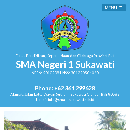
MENU
Dinas Pendidikan, Kepemudaan dan Olahraga
Provinsi Bali
SMA Negeri 1 Sukawati
NPSN: 50102081 NSS: 301220504020
Phone: +62 361 299628
Alamat:
Jalan Lettu Wayan Sutha II, Sukawati
Gianyar Bali 80582
E-mail: info@sma1-sukawati.sch.id