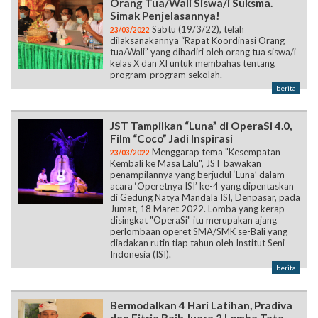
Orang Tua/Wali Siswa/i Suksma.
Simak Penjelasannya!
Sabtu (19/3/22), telah
23/03/2022
dilaksanakannya “Rapat Koordinasi Orang
tua/Wali” yang dihadiri oleh orang tua siswa/i
kelas X dan XI untuk membahas tentang
program-program sekolah.
berita
JST Tampilkan “Luna” di OperaSi 4.0,
Film “Coco” Jadi Inspirasi
Menggarap tema "Kesempatan
23/03/2022
Kembali ke Masa Lalu", JST bawakan
penampilannya yang berjudul ‘Luna’ dalam
acara ‘Operetnya ISI’ ke-4 yang dipentaskan
di Gedung Natya Mandala ISI, Denpasar, pada
Jumat, 18 Maret 2022. Lomba yang kerap
disingkat "OperaSi" itu merupakan ajang
perlombaan operet SMA/SMK se-Bali yang
diadakan rutin tiap tahun oleh Institut Seni
Indonesia (ISI).
berita
Bermodalkan 4 Hari Latihan, Pradiva