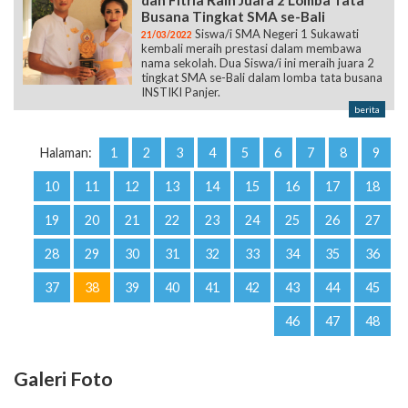
dan Fitria Raih Juara 2 Lomba Tata
Busana Tingkat SMA se-Bali
Siswa/i SMA Negeri 1 Sukawati
21/03/2022
kembali meraih prestasi dalam membawa
nama sekolah. Dua Siswa/i ini meraih juara 2
tingkat SMA se-Bali dalam lomba tata busana
INSTIKI Panjer.
berita
Halaman:
1
2
3
4
5
6
7
8
9
10
11
12
13
14
15
16
17
18
19
20
21
22
23
24
25
26
27
28
29
30
31
32
33
34
35
36
37
38
39
40
41
42
43
44
45
46
47
48
Galeri Foto