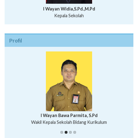
I Wayan Widia,S.Pd.,M.Pd
Kepala Sekolah
Profil
I Wayan Bawa Parmita, S.Pd
I Wayan Gede Aditya Pratita, S.Pd., M.Sn
Wakil Kepala Sekolah Bidang Kurikulum
Ni Wayan Nopi Sutantri, S.Pd.
Putu Suhartana, S.Pd.