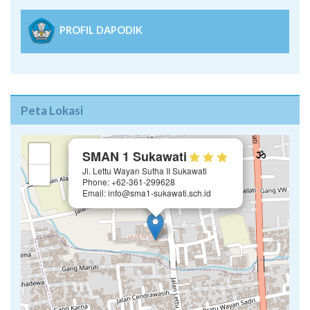
PROFIL DAPODIK
Peta Lokasi
×
+
SMAN 1 Sukawati
Jl. Lettu Wayan Sutha II Sukawati
−
Phone: +62-361-299628
Email: info@sma1-sukawati.sch.id