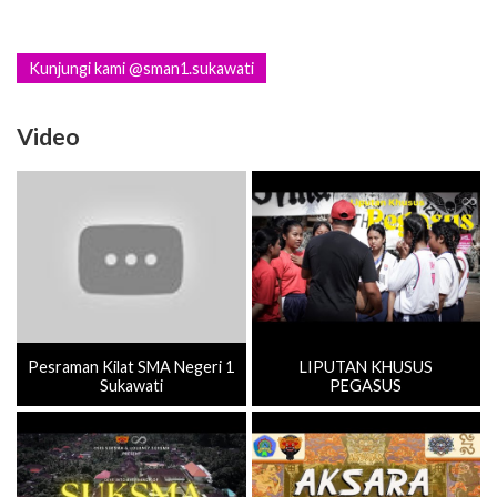
Kunjungi kami @sman1.sukawati
Video
Pesraman Kilat SMA Negeri 1
LIPUTAN KHUSUS
Sukawati
PEGASUS