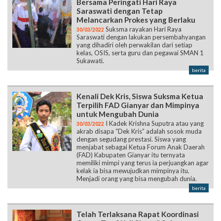
Bersama Peringati Hari Raya
Saraswati dengan Tetap
Melancarkan Prokes yang Berlaku
Suksma rayakan Hari Raya
30/03/2022
Saraswati dengan lakukan persembahyangan
yang dihadiri oleh perwakilan dari setiap
kelas, OSIS, serta guru dan pegawai SMAN 1
Sukawati.
berita
Kenali Dek Kris, Siswa Suksma Ketua
Terpilih FAD Gianyar dan Mimpinya
untuk Mengubah Dunia
I Kadek Krishna Suputra atau yang
30/03/2022
akrab disapa “Dek Kris” adalah sosok muda
dengan segudang prestasi. Siswa yang
menjabat sebagai Ketua Forum Anak Daerah
(FAD) Kabupaten Gianyar itu ternyata
memiliki mimpi yang terus ia perjuangkan agar
kelak ia bisa mewujudkan mimpinya itu.
Menjadi orang yang bisa mengubah dunia.
berita
Telah Terlaksana Rapat Koordinasi