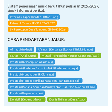
Sistem penerimaan murid baru tahun pelajaran 2026/2027,
simak informasi berikut:
Informasi Lapor Diri dan Daftar Ulang
Petunjuk Teknis SPMB 2026/2027
SK Penetapan Daya Tampung (SMA/K 2026)
CARA PENDAFTARAN JALUR:
Afirmasi (Inklusi)
Afirmasi (Keluarga Ekonomi Tidak Mampu)
Mutasi (Anak Guru)
Mutasi (Perpindahan Tugas Orang Tua/Wali)
Prestasi (Kemampuan Akademik)
Prestasi (Akademik Sains, RisTek/Akademik Lainnya)
Prestasi (Nonakademik Olahraga)
Prestasi (Nonakademik Bahasa, Seni, dan Budaya Bali)
Prestasi (Bahasa, Seni, dan Budaya Non-Bali/Non Akademik Lain)
Prestasi (Kepemimpinan)
Domisili (Kependudukan)
Domisili (Krama Desa Adat)