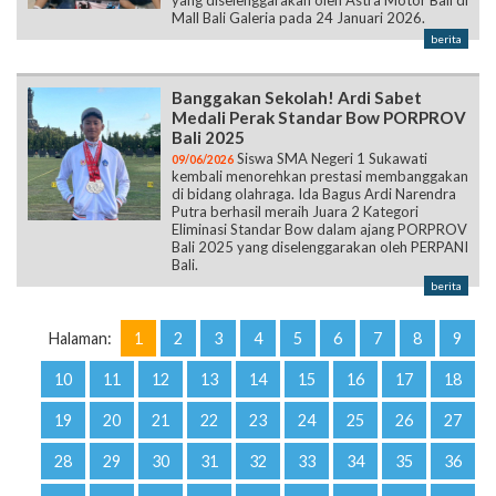
Mall Bali Galeria pada 24 Januari 2026.
berita
Banggakan Sekolah! Ardi Sabet
Medali Perak Standar Bow PORPROV
Bali 2025
Siswa SMA Negeri 1 Sukawati
09/06/2026
kembali menorehkan prestasi membanggakan
di bidang olahraga. Ida Bagus Ardi Narendra
Putra berhasil meraih Juara 2 Kategori
Eliminasi Standar Bow dalam ajang PORPROV
Bali 2025 yang diselenggarakan oleh PERPANI
Bali.
berita
Halaman:
1
2
3
4
5
6
7
8
9
10
11
12
13
14
15
16
17
18
19
20
21
22
23
24
25
26
27
28
29
30
31
32
33
34
35
36