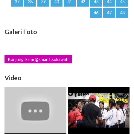
37
38
39
40
41
42
43
44
45
46
47
48
Galeri Foto
Kunjungi kami @sman1.sukawati
Video