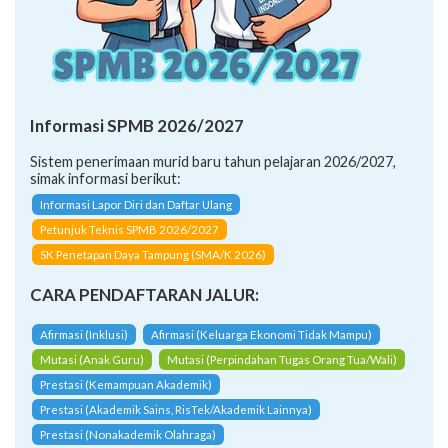
Informasi SPMB 2026/2027
Sistem penerimaan murid baru tahun pelajaran 2026/2027,
simak informasi berikut:
Informasi Lapor Diri dan Daftar Ulang
Petunjuk Teknis SPMB 2026/2027
SK Penetapan Daya Tampung (SMA/K 2026)
CARA PENDAFTARAN JALUR:
Afirmasi (Inklusi)
Afirmasi (Keluarga Ekonomi Tidak Mampu)
Mutasi (Anak Guru)
Mutasi (Perpindahan Tugas Orang Tua/Wali)
Prestasi (Kemampuan Akademik)
Prestasi (Akademik Sains, RisTek/Akademik Lainnya)
Prestasi (Nonakademik Olahraga)