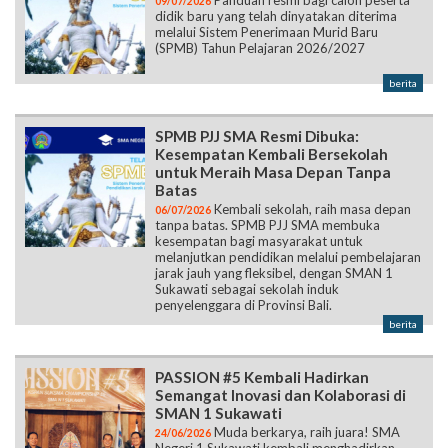
09/07/2026
didik baru yang telah dinyatakan diterima
melalui Sistem Penerimaan Murid Baru
(SPMB) Tahun Pelajaran 2026/2027
berita
SPMB PJJ SMA Resmi Dibuka:
Kesempatan Kembali Bersekolah
untuk Meraih Masa Depan Tanpa
Batas
Kembali sekolah, raih masa depan
06/07/2026
tanpa batas. SPMB PJJ SMA membuka
kesempatan bagi masyarakat untuk
melanjutkan pendidikan melalui pembelajaran
jarak jauh yang fleksibel, dengan SMAN 1
Sukawati sebagai sekolah induk
penyelenggara di Provinsi Bali.
berita
PASSION #5 Kembali Hadirkan
Semangat Inovasi dan Kolaborasi di
SMAN 1 Sukawati
Muda berkarya, raih juara! SMA
24/06/2026
Negeri 1 Sukawati kembali menghadirkan