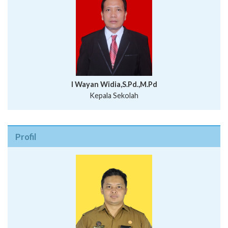
I Wayan Widia,S.Pd.,M.Pd
Kepala Sekolah
Profil