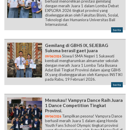
berhasil menorehkan prestasi gemilang
dengan meraih Juara 1 dalam Lomba Debat
EXPLORA 2026 tingkat provinsi yang
diselenggarakan oleh Fakultas Bisnis, Sosial,
Teknologi dan Humaniora Universitas Bali
Internasional.
berita
Gemilang di GBHS IX, SEJEBAG
Suksma berasil gaet juara
Siswa/i SMA Negeri 1 Sukawati
09/06/2026
kembali mengharumkan almamater sekolah
dengan meraih Juara 1 Lomba Tata Busana
Adat Bali Tingkat Provinsi dalam ajang GBHS
IX yang diselenggarakan oleh Kampus INSTIKI
pada Rabu, 19 Februari 2026.
berita
Memukau! Vampyra Dance Raih Juara
1 Dance Competition Tingkat
Provinsi.
Tampilkan pesona! Vampyra Dance
09/06/2026
berhasil meraih Juara 1 dalam ajang Honda
Youth Fans School Olympic tingkat provinsi
yang diselenggarakan oleh Astra Motor Bali di