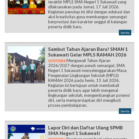
terakhir MPLS SMA Negeri 1 Sukawati yang
dilaksanakan pada Jumat, 17 Juli 2026.
Kegiatan penutup ini diisi dengan edukasi dan
aksi kreativitas guna membangun semangat
berprestasi dan karakter unggul di kalangan
peserta didik baru.
berita
Sambut Tahun Ajaran Baru! SMAN 1
Sukawati Gelar MPLS RAMAH 2026
Mengawali Tahun Ajaran
13/07/2026
2026/2027 dengan penuh semangat, SMA
Negeri 1 Sukawati menyelenggarakan Masa
Pengenalan Lingkungan Sekolah (MPLS)
RAMAH 2026 pada Senin, 13 Juli 2026.
Kegiatan ini bertujuan untuk membekali
peserta didik baru agar lebih mengenal
lingkungan sekolah, mengembangkan potensi
diri, serta mempersiapkan diri mengikuti
proses pembelajaran.
berita
Lapor Diri dan Daftar Ulang SPMB
SMA Negeri 1 Sukawati
Panduan resmi bagi calon peserta