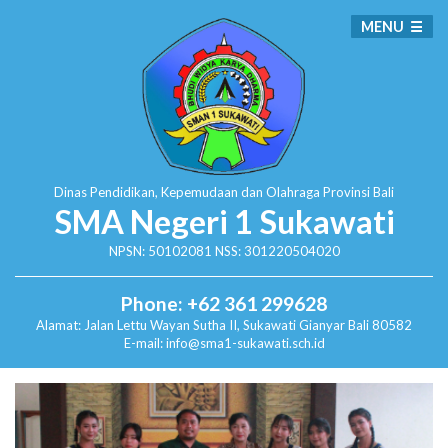
MENU
Dinas Pendidikan, Kepemudaan dan Olahraga
Provinsi Bali
SMA Negeri 1 Sukawati
NPSN: 50102081 NSS: 301220504020
Phone: +62 361 299628
Alamat:
Jalan Lettu Wayan Sutha II, Sukawati
Gianyar Bali 80582
E-mail: info@sma1-sukawati.sch.id