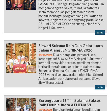
PASSION #5 sebagai kegiatan yang bertujuan
mengembangkan bakat, minat, kreativitas,
serta memperluas pengalaman peserta
melalui berbagai program yang edukatif dan
inovatif. Kegiatan ini berlangsung pada Selasa,
23 Juni 2026 di GOR dan ruang kelas SMA
Negeri 1 Sukawati.
berita
Siswa/i Suksma Raih Dua Gelar Juara
dalam Ajang JENGNIRMA 2026
Dua bidang, dua prestasi, satu
09/06/2026
kebanggaan! Siswa/i SMA Negeri 1 Sukawati
kembali mengukir prestasi gemilang dengan
berhasil meraih dua gelar juara dalam ajang
Jenggala Nirmana Karmana (JENGNIRMA)
2026 yang diselenggarakan oleh High School
Ambassador berkolaborasi bersama Siswa
Siswi Berprestasi.
berita
Borong Juara 1! Tim Suksma Sukses
Raih Double Juara ATHENA VI
Buktikan ketajaman berpikir dan
09/06/2026