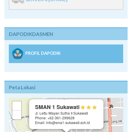
SERVER 3 [Offline]
DAPODIKDASMEN
PROFIL DAPODIK
Peta Lokasi
×
+
SMAN 1 Sukawati
Jl. Lettu Wayan Sutha II Sukawati
−
Phone: +62-361-299628
Email: info@sma1-sukawati.sch.id