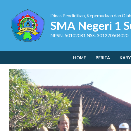
Dinas Pendidikan, Kepemudaan dan Ola
SMA Negeri 1 S
NPSN: 50102081 NSS: 301220504020
HOME
BERITA
KARY