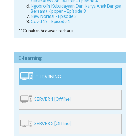
suksmafess on Twitter - Episode 4
Ngobrolin Kebudayaan Dan Karya Anak Bangsa
Bersama Kpoper - Episode 3
New Normal - Episode 2
Covid 19 - Episode 1
**Gunakan browser terbaru.
E-learning
E-LEARNING
SERVER 1 [Offline]
SERVER 2 [Offline]