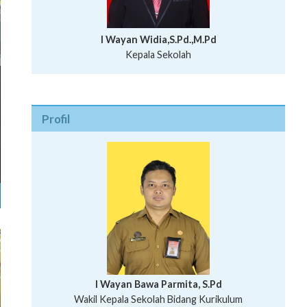
I Wayan Widia,S.Pd.,M.Pd
Kepala Sekolah
Profil
I Wayan Bawa Parmita, S.Pd
I Wayan Gede Aditya Pratita, S.Pd., M.Sn
Wakil Kepala Sekolah Bidang Kurikulum
Ni Wayan Nopi Sutantri, S.Pd.
Putu Suhartana, S.Pd.