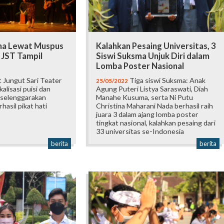
na Lewat Muspus
Kalahkan Pesaing Universitas, 3
 JST Tampil
Siswi Suksma Unjuk Diri dalam
Lomba Poster Nasional
 Jungut Sari Teater
Tiga siswi Suksma: Anak
25/05/2022
alisasi puisi dan
Agung Puteri Listya Saraswati, Diah
iselenggarakan
Manahe Kusuma, serta Ni Putu
hasil pikat hati
Christina Maharani Nada berhasil raih
juara 3 dalam ajang lomba poster
tingkat nasional, kalahkan pesaing dari
33 universitas se-Indonesia
berita
berita