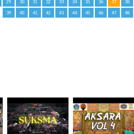
29
30
31
32
33
34
35
36
37
38
39
40
41
42
43
44
45
46
47
48