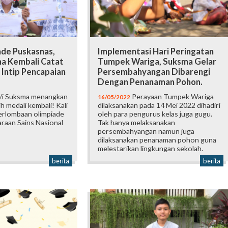
ade Puskasnas,
Implementasi Hari Peringatan
ma Kembali Catat
Tumpek Wariga, Suksma Gelar
, Intip Pencapaian
Persembahyangan Dibarengi
Dengan Penanaman Pohon.
/i Suksma menangkan
Perayaan Tumpek Wariga
16/05/2022
h medali kembali! Kali
dilaksanakan pada 14 Mei 2022 dihadiri
perlombaan olimpiade
oleh para pengurus kelas juga gugu.
raan Sains Nasional
Tak hanya melaksanakan
persembahyangan namun juga
dilaksanakan penanaman pohon guna
melestarikan lingkungan sekolah.
berita
berita