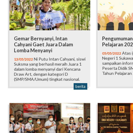
Gemar Bernyanyi, Intan
Pengumuman 
Cahyani Gaet Juara Dalam
Pelajaran 20
Lomba Menyanyi
Atas i
05/05/2022
Negeri 1 Sukawat
Ni Putu Intan Cahyani, siswi
13/05/2022
sampaikan inform
Suksma yang berhasil meraih Juara 1
Peserta Didik S
dalam lomba menyanyi dari Kencana
Tahun Pelajaran
Draw Art, dengan kategori D
(SMP/SMA/Umum) tingkat nasional.
berita