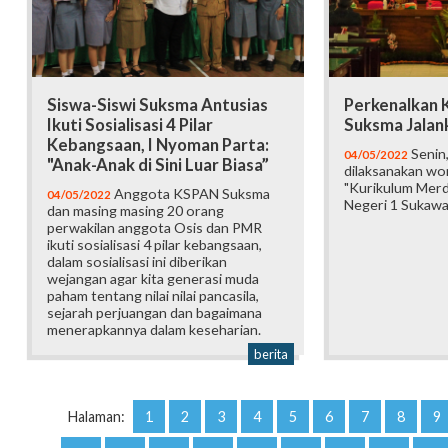
Siswa-Siswi Suksma Antusias
Perkenalkan K
Ikuti Sosialisasi 4 Pilar
Suksma Jalan
Kebangsaan, I Nyoman Parta:
Senin,
04/05/2022
"Anak-Anak di Sini Luar Biasa”
dilaksanakan w
"Kurikulum Merd
Anggota KSPAN Suksma
04/05/2022
Negeri 1 Sukawat
dan masing masing 20 orang
perwakilan anggota Osis dan PMR
ikuti sosialisasi 4 pilar kebangsaan,
dalam sosialisasi ini diberikan
wejangan agar kita generasi muda
paham tentang nilai nilai pancasila,
sejarah perjuangan dan bagaimana
menerapkannya dalam keseharian.
berita
Halaman:
1
2
3
4
5
6
7
8
9