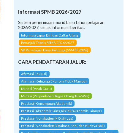
Informasi SPMB 2026/2027
Sistem penerimaan murid baru tahun pelajaran
2026/2027, simak informasi berikut:
Informasi Lapor Diri dan Daftar Ulang
Petunjuk Teknis SPMB 2026/2027
SK Penetapan Daya Tampung (SMA/K 2026)
CARA PENDAFTARAN JALUR:
Afirmasi (Inklusi)
Afirmasi (Keluarga Ekonomi Tidak Mampu)
Mutasi (Anak Guru)
Mutasi (Perpindahan Tugas Orang Tua/Wali)
Prestasi (Kemampuan Akademik)
Prestasi (Akademik Sains, RisTek/Akademik Lainnya)
Prestasi (Nonakademik Olahraga)
Prestasi (Nonakademik Bahasa, Seni, dan Budaya Bali)