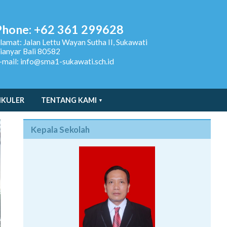
Phone: +62 361 299628
lamat:
Jalan Lettu Wayan Sutha II, Sukawati
ianyar Bali 80582
-mail: info@sma1-sukawati.sch.id
IKULER
TENTANG KAMI
Kepala Sekolah