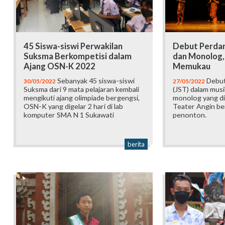
45 Siswa-siswi Perwakilan
Debut Perda
Suksma Berkompetisi dalam
dan Monolog,
Ajang OSN-K 2022
Memukau
Sebanyak 45 siswa-siswi
Debut
30/05/2022
27/05/2022
Suksma dari 9 mata pelajaran kembali
(JST) dalam musik
mengikuti ajang olimpiade bergengsi,
monolog yang d
OSN-K yang digelar 2 hari di lab
Teater Angin ber
komputer SMA N 1 Sukawati
penonton.
berita