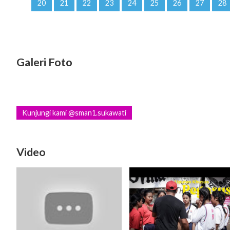
20
21
22
23
24
25
26
27
28
Galeri Foto
Kunjungi kami @sman1.sukawati
Video