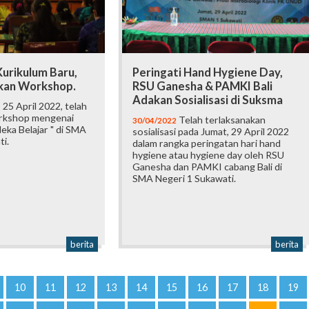
urikulum Baru,
Peringati Hand Hygiene Day,
kan Workshop.
RSU Ganesha & PAMKI Bali
Adakan Sosialisasi di Suksma
 25 April 2022, telah
orkshop mengenai
Telah terlaksanakan
30/04/2022
eka Belajar " di SMA
sosialisasi pada Jumat, 29 April 2022
i.
dalam rangka peringatan hari hand
hygiene atau hygiene day oleh RSU
Ganesha dan PAMKI cabang Bali di
SMA Negeri 1 Sukawati.
berita
berita
10
11
12
13
14
15
16
17
18
19