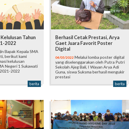
Kelulusan Tahun
Berhasil Cetak Prestasi, Arya
21-2022
Gaet Juara Favorit Poster
Digital
jin Bapak Kepala SMA
i, berikut kami
Melalui lomba poster digital
04/05/2022
asi kelulusan
yang diselenggarakan oleh Putra Putri
MA Negeri 1 Sukawati
Sekolah Ajeg Bali, I Wayan Arya Adi
 2021-2022
Guna, siswa Suksma berhasil mengukir
prestasi
berita
berita