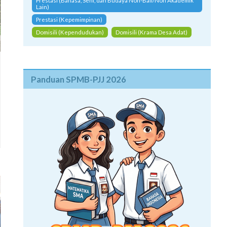
Prestasi (Bahasa, Seni, dan Budaya Non-Bali/Non Akademik
Lain)
Prestasi (Kepemimpinan)
Domisili (Kependudukan)
Domisili (Krama Desa Adat)
Panduan SPMB-PJJ 2026