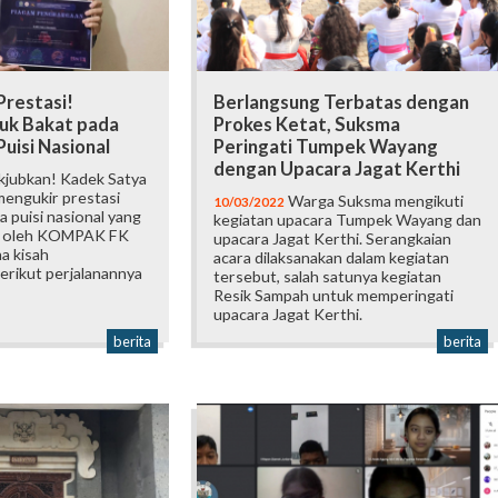
Prestasi!
Berlangsung Terbatas dengan
uk Bakat pada
Prokes Ketat, Suksma
uisi Nasional
Peringati Tumpek Wayang
dengan Upacara Jagat Kerthi
jubkan! Kadek Satya
mengukir prestasi
Warga Suksma mengikuti
10/03/2022
a puisi nasional yang
kegiatan upacara Tumpek Wayang dan
n oleh KOMPAK FK
upacara Jagat Kerthi. Serangkaian
a kisah
acara dilaksanakan dalam kegiatan
erikut perjalanannya
tersebut, salah satunya kegiatan
Resik Sampah untuk memperingati
upacara Jagat Kerthi.
berita
berita