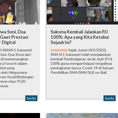
iwa Seni, Dua
Suksma Kembali Jalankan PJJ
 Gaet Prestasi
100%: Apa yang Kita Ketahui
 Digital
Sejauh Ini?
/i SMAN 1 Sukawati
Sejak Jumat (4/2/2022),
21/02/2022
tasi. Dua Siswi dari
SMA N 1 Sukawati telah menjalankan
asil memenangkan
kembali Pembelajaran Jarak Jauh (PJJ)
ara Favorit dalam
100% guna mengantisipasi terjadinya
ital yang
peningkatan kasus Covid-19 di Satuan
 oleh Himpunana
Pendidikan SMA/SMK/SLB se-Bali.
ram Studi Bimbingan
niversitas PGRI
esia.
berita
berita