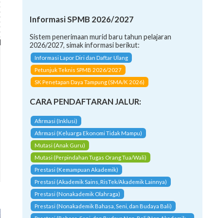
Informasi SPMB 2026/2027
Sistem penerimaan murid baru tahun pelajaran
2026/2027, simak informasi berikut:
Informasi Lapor Diri dan Daftar Ulang
Petunjuk Teknis SPMB 2026/2027
SK Penetapan Daya Tampung (SMA/K 2026)
CARA PENDAFTARAN JALUR:
Afirmasi (Inklusi)
Afirmasi (Keluarga Ekonomi Tidak Mampu)
Mutasi (Anak Guru)
Mutasi (Perpindahan Tugas Orang Tua/Wali)
Prestasi (Kemampuan Akademik)
Prestasi (Akademik Sains, RisTek/Akademik Lainnya)
Prestasi (Nonakademik Olahraga)
Prestasi (Nonakademik Bahasa, Seni, dan Budaya Bali)