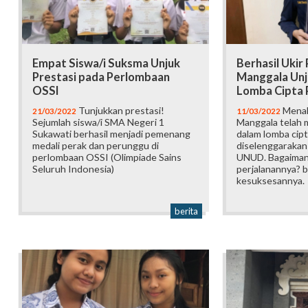
Empat Siswa/i Suksma Unjuk
Berhasil Ukir 
Prestasi pada Perlombaan
Manggala Unj
OSSI
Lomba Cipta P
Tunjukkan prestasi!
Menak
21/03/2022
11/03/2022
Sejumlah siswa/i SMA Negeri 1
Manggala telah 
Sukawati berhasil menjadi pemenang
dalam lomba cipt
medali perak dan perunggu di
diselenggaraka
perlombaan OSSI (Olimpiade Sains
UNUD. Bagaiman
Seluruh Indonesia)
perjalanannya? b
kesuksesannya.
berita