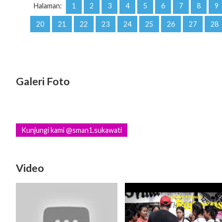
Halaman:
1
2
3
4
5
6
7
8
9
20
21
22
23
24
25
26
27
28
Galeri Foto
Kunjungi kami @sman1.sukawati
Video