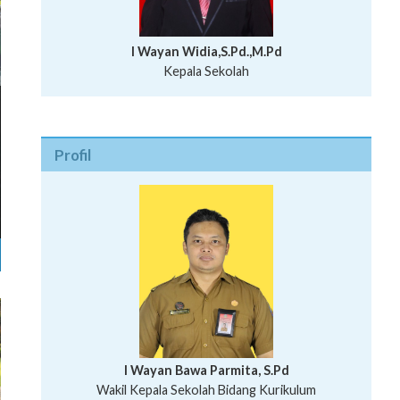
I Wayan Widia,S.Pd.,M.Pd
Kepala Sekolah
Profil
I Wayan Bawa Parmita, S.Pd
I Wayan Gede Aditya Pratita, S.Pd., M.Sn
Wakil Kepala Sekolah Bidang Kurikulum
Ni Wayan Nopi Sutantri, S.Pd.
Putu Suhartana, S.Pd.
Wakil Kepala Sekolah Bidang Kesiswaan