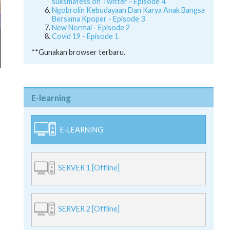
suksmafess on Twitter - Episode 4
Ngobrolin Kebudayaan Dan Karya Anak Bangsa
Bersama Kpoper - Episode 3
New Normal - Episode 2
Covid 19 - Episode 1
**Gunakan browser terbaru.
E-learning
E-LEARNING
SERVER 1 [Offline]
SERVER 2 [Offline]