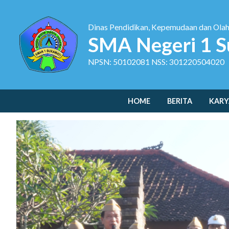
Dinas Pendidikan, Kepemudaan dan Ola
SMA Negeri 1 S
NPSN: 50102081 NSS: 301220504020
HOME
BERITA
KARY