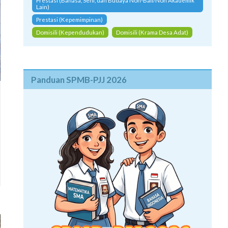
Prestasi (Bahasa, Seni, dan Budaya Non-Bali/Non Akademik
Lain)
Prestasi (Kepemimpinan)
Domisili (Kependudukan)
Domisili (Krama Desa Adat)
Panduan SPMB-PJJ 2026