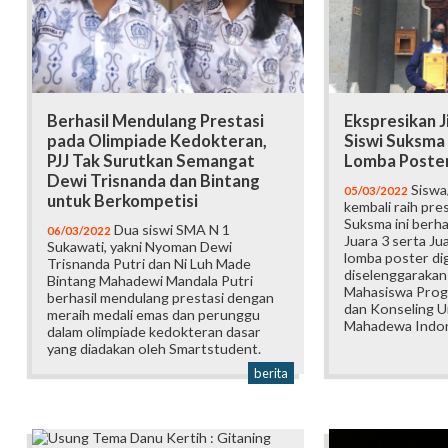
Berhasil Mendulang Prestasi
Ekspresikan J
pada Olimpiade Kedokteran,
Siswi Suksma
PJJ Tak Surutkan Semangat
Lomba Poster
Dewi Trisnanda dan Bintang
Siswa
05/03/2022
untuk Berkompetisi
kembali raih pres
Suksma ini berh
Dua siswi SMA N 1
06/03/2022
Juara 3 serta Ju
Sukawati, yakni Nyoman Dewi
lomba poster dig
Trisnanda Putri dan Ni Luh Made
diselenggarakan
Bintang Mahadewi Mandala Putri
Mahasiswa Prog
berhasil mendulang prestasi dengan
dan Konseling U
meraih medali emas dan perunggu
Mahadewa Indon
dalam olimpiade kedokteran dasar
yang diadakan oleh Smartstudent.
berita