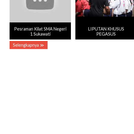
Pesraman Kilat SMA Negeri
LIPUTAN KHUSUS
1 Sukawati
PEGASUS
Selengkapnya ≫