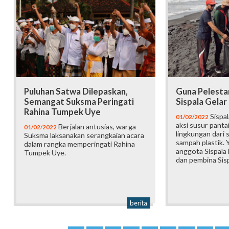
Puluhan Satwa Dilepaskan,
Guna Pelesta
Semangat Suksma Peringati
Sispala Gelar
Rahina Tumpek Uye
Sispal
01/02/2022
aksi susur panta
Berjalan antusias, warga
01/02/2022
lingkungan dari
Suksma laksanakan serangkaian acara
sampah plastik. Y
dalam rangka memperingati Rahina
anggota Sispala 
Tumpek Uye.
dan pembina Sisp
berita