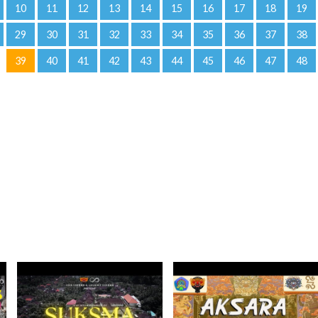
10
11
12
13
14
15
16
17
18
19
29
30
31
32
33
34
35
36
37
38
39
40
41
42
43
44
45
46
47
48