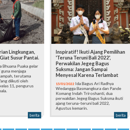
rian Lingkungan,
Inspiratif! Ikuti Ajang Pemilihan
 Giat Susur Pantai.
'Teruna Teruni Bali 2022',
Perwakilan Jegeg Bagus
a Bhuana Puaka gelar
Suksma: Jangan Sampai
i guna menjaga
Menyesal Karena Terlambat
 sampah, terutama
ang diikuti oleh
Ida Bagus Ari Radhya
15/01/2022
kelas 11, pengurus
Wedangga Basmangkura dan Pande
ala.
Komang Indah Triroshanti, dua
perwakilan Jegeg Bagus Suksma ikuti
ajang teruna-teruni bali 2022,
Agustus kemarin.
berita
berita