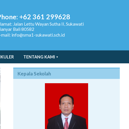
Phone: +62 361 299628
lamat:
Jalan Lettu Wayan Sutha II, Sukawati
ianyar Bali 80582
-mail: info@sma1-sukawati.sch.id
IKULER
TENTANG KAMI
Kepala Sekolah