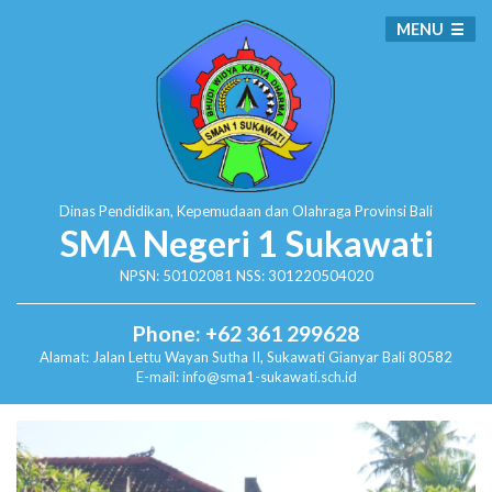
MENU
Dinas Pendidikan, Kepemudaan dan Olahraga
Provinsi Bali
SMA Negeri 1 Sukawati
NPSN: 50102081 NSS: 301220504020
Phone: +62 361 299628
Alamat:
Jalan Lettu Wayan Sutha II, Sukawati
Gianyar Bali 80582
E-mail: info@sma1-sukawati.sch.id