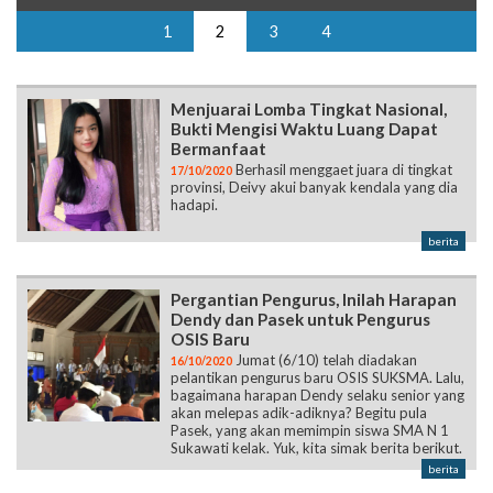
1
2
3
4
Menjuarai Lomba Tingkat Nasional,
Bukti Mengisi Waktu Luang Dapat
Bermanfaat
Berhasil menggaet juara di tingkat
17/10/2020
provinsi, Deivy akui banyak kendala yang dia
hadapi.
berita
Pergantian Pengurus, Inilah Harapan
Dendy dan Pasek untuk Pengurus
OSIS Baru
Jumat (6/10) telah diadakan
16/10/2020
pelantikan pengurus baru OSIS SUKSMA. Lalu,
bagaimana harapan Dendy selaku senior yang
akan melepas adik-adiknya? Begitu pula
Pasek, yang akan memimpin siswa SMA N 1
Sukawati kelak. Yuk, kita simak berita berikut.
berita