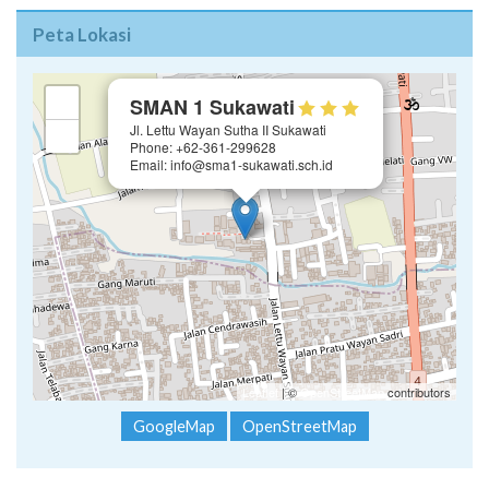
Peta Lokasi
×
+
SMAN 1 Sukawati
Jl. Lettu Wayan Sutha II Sukawati
−
Phone: +62-361-299628
Email: info@sma1-sukawati.sch.id
Leaflet
| ©
OpenStreetMap
contributors
GoogleMap
OpenStreetMap