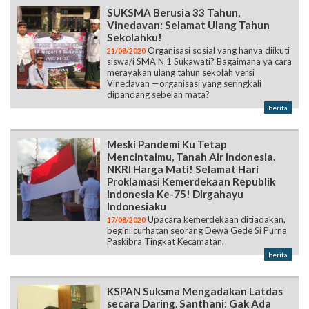
SUKSMA Berusia 33 Tahun,
Vinedavan: Selamat Ulang Tahun
Sekolahku!
Organisasi sosial yang hanya diikuti
21/08/2020
siswa/i SMA N 1 Sukawati? Bagaimana ya cara
merayakan ulang tahun sekolah versi
Vinedavan —organisasi yang seringkali
dipandang sebelah mata?
berita
Meski Pandemi Ku Tetap
Mencintaimu, Tanah Air Indonesia.
NKRI Harga Mati! Selamat Hari
Proklamasi Kemerdekaan Republik
Indonesia Ke-75! Dirgahayu
Indonesiaku
Upacara kemerdekaan ditiadakan,
17/08/2020
begini curhatan seorang Dewa Gede Si Purna
Paskibra Tingkat Kecamatan.
berita
KSPAN Suksma Mengadakan Latdas
secara Daring. Santhani: Gak Ada