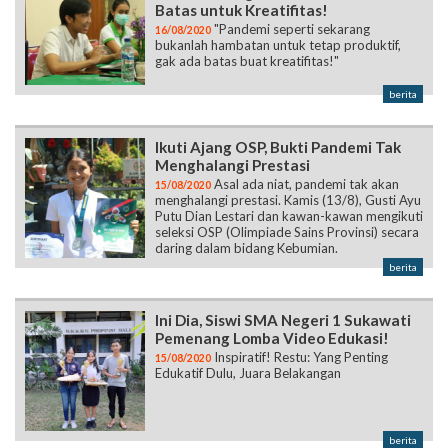
Batas untuk Kreatifitas!
"Pandemi seperti sekarang
16/08/2020
bukanlah hambatan untuk tetap produktif,
gak ada batas buat kreatifitas!"
berita
Ikuti Ajang OSP, Bukti Pandemi Tak
Menghalangi Prestasi
Asal ada niat, pandemi tak akan
15/08/2020
menghalangi prestasi. Kamis (13/8), Gusti Ayu
Putu Dian Lestari dan kawan-kawan mengikuti
seleksi OSP (Olimpiade Sains Provinsi) secara
daring dalam bidang Kebumian.
berita
Ini Dia, Siswi SMA Negeri 1 Sukawati
Pemenang Lomba Video Edukasi!
Inspiratif! Restu: Yang Penting
15/08/2020
Edukatif Dulu, Juara Belakangan
berita