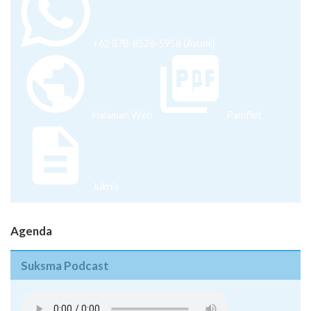
+62 878-8528-5958 (Ayumi)
Halaman Web
Pamflet
Juknis
Agenda
Suksma Podcast