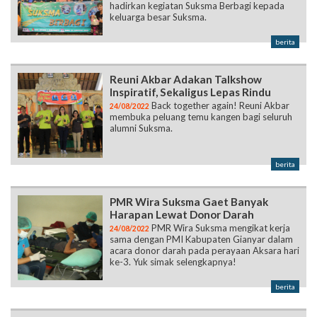
Reuni Akbar Adakan Talkshow
Inspiratif, Sekaligus Lepas Rindu
Back together again! Reuni Akbar
24/08/2022
membuka peluang temu kangen bagi seluruh
alumni Suksma.
berita
PMR Wira Suksma Gaet Banyak
Harapan Lewat Donor Darah
PMR Wira Suksma mengikat kerja
24/08/2022
sama dengan PMI Kabupaten Gianyar dalam
acara donor darah pada perayaan Aksara hari
ke-3. Yuk simak selengkapnya!
berita
Perdana, ‘Compass’ Meriahkan
Gelaran Aksara Hari Ke-2
Competion of Academic SMA
23/08/2022
Negeri 1 Sukawati atau 'Compass' yang diikuti