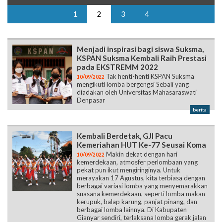
Menjadi inspirasi bagi siswa Suksma,
KSPAN Suksma Kembali Raih Prestasi
pada EKSTREMM 2022
Tak henti-henti KSPAN Suksma
10/09/2022
mengikuti lomba bergengsi Sebali yang
diadakan oleh Universitas Mahasaraswati
Denpasar
berita
Kembali Berdetak, GJI Pacu
Kemeriahan HUT Ke-77 Seusai Koma
Makin dekat dengan hari
10/09/2022
kemerdekaan, atmosfer perlombaan yang
pekat pun ikut mengiringinya. Untuk
merayakan 17 Agustus, kita terbiasa dengan
berbagai variasi lomba yang menyemarakkan
suasana kemerdekaan, seperti lomba makan
kerupuk, balap karung, panjat pinang, dan
berbagai lomba lainnya. Di Kabupaten
Gianyar sendiri, terlaksana lomba gerak jalan
yang diikuti oleh pelajar tingkat SD, SMP,
SMA/K. Lomba terdiri dari gerak jalan indah
dan ketepatan waktu. Serangkaian acara
perlombaan tersebut berlangsung dari 8