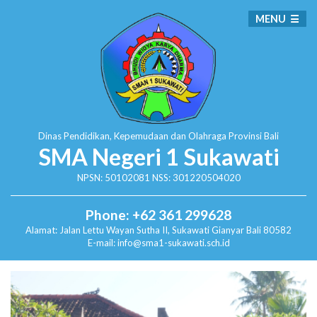
MENU
Dinas Pendidikan, Kepemudaan dan Olahraga
Provinsi Bali
SMA Negeri 1 Sukawati
NPSN: 50102081 NSS: 301220504020
Phone: +62 361 299628
Alamat:
Jalan Lettu Wayan Sutha II, Sukawati
Gianyar Bali 80582
E-mail: info@sma1-sukawati.sch.id