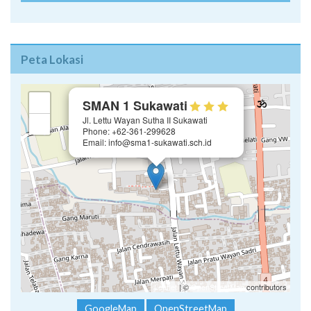
Peta Lokasi
×
+
SMAN 1 Sukawati
Jl. Lettu Wayan Sutha II Sukawati
−
Phone: +62-361-299628
Email: info@sma1-sukawati.sch.id
Leaflet
| ©
OpenStreetMap
contributors
GoogleMap
OpenStreetMap