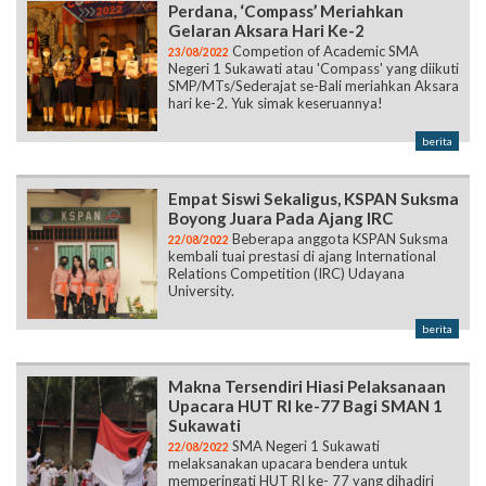
SMP/MTs/Sederajat se-Bali meriahkan Aksara
hari ke-2. Yuk simak keseruannya!
berita
Empat Siswi Sekaligus, KSPAN Suksma
Boyong Juara Pada Ajang IRC
Beberapa anggota KSPAN Suksma
22/08/2022
kembali tuai prestasi di ajang International
Relations Competition (IRC) Udayana
University.
berita
Makna Tersendiri Hiasi Pelaksanaan
Upacara HUT RI ke-77 Bagi SMAN 1
Sukawati
SMA Negeri 1 Sukawati
22/08/2022
melaksanakan upacara bendera untuk
memperingati HUT RI ke- 77 yang dihadiri
oleh guru, pegawai, staff serta 50% atau
setengah dari seluruh siswa.
berita