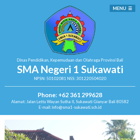
MENU
Dinas Pendidikan, Kepemudaan dan Olahraga
Provinsi Bali
SMA Negeri 1 Sukawati
NPSN: 50102081 NSS: 301220504020
Phone: +62 361 299628
Alamat:
Jalan Lettu Wayan Sutha II, Sukawati
Gianyar Bali 80582
E-mail: info@sma1-sukawati.sch.id