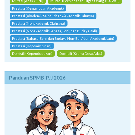
Mutasi (Anak Guru)
Mutasi (Perpindahan Tugas Orang Tua/Wali)
Prestasi (Kemampuan Akademik)
Prestasi (Akademik Sains, RisTek/Akademik Lainnya)
Prestasi (Nonakademik Olahraga)
Prestasi (Nonakademik Bahasa, Seni, dan Budaya Bali)
Prestasi (Bahasa, Seni, dan Budaya Non-Bali/Non Akademik Lain)
Prestasi (Kepemimpinan)
Domisili (Kependudukan)
Domisili (Krama Desa Adat)
Panduan SPMB-PJJ 2026