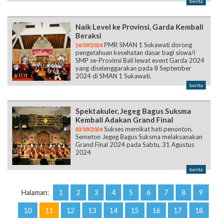
berita
Naik Level ke Provinsi, Garda Kembali
Beraksi
PMR SMAN 1 Sukawati dorong
16/09/2024
pengetahuan kesehatan dasar bagi siswa/i
SMP se-Provinsi Bali lewat event Garda 2024
yang diselenggarakan pada 8 September
2024 di SMAN 1 Sukawati.
berita
Spektakuler, Jegeg Bagus Suksma
Kembali Adakan Grand Final
Sukses memikat hati penonton,
03/09/2024
Semeton Jegeg Bagus Suksma melaksanakan
Grand Final 2024 pada Sabtu, 31 Agustus
2024
berita
Halaman:
1
2
3
4
5
6
7
8
9
10
11
12
13
14
15
16
17
18