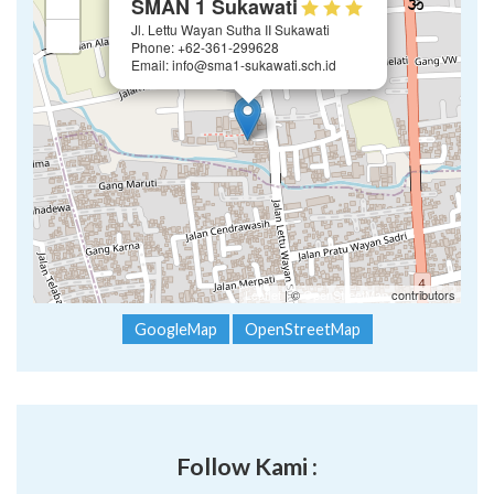
+
SMAN 1 Sukawati
Jl. Lettu Wayan Sutha II Sukawati
−
Phone: +62-361-299628
Email: info@sma1-sukawati.sch.id
Leaflet
| ©
OpenStreetMap
contributors
GoogleMap
OpenStreetMap
Follow Kami :