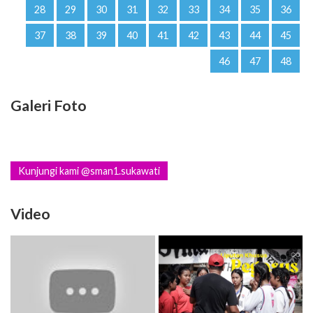
28
29
30
31
32
33
34
35
36
37
38
39
40
41
42
43
44
45
46
47
48
Galeri Foto
Kunjungi kami @sman1.sukawati
Video