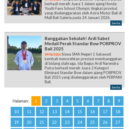
berhasil meraih Juara 1 dalam ajang Honda
Youth Fans School Olympic tingkat provinsi
yang diselenggarakan oleh Astra Motor Bali di
Mall Bali Galeria pada 24 Januari 2026.
berita
Banggakan Sekolah! Ardi Sabet
Medali Perak Standar Bow PORPROV
Bali 2025
Siswa SMA Negeri 1 Sukawati
09/06/2026
kembali menorehkan prestasi membanggakan
di bidang olahraga. Ida Bagus Ardi Narendra
Putra berhasil meraih Juara 2 Kategori
Eliminasi Standar Bow dalam ajang PORPROV
Bali 2025 yang diselenggarakan oleh PERPANI
Bali.
berita
Halaman:
1
2
3
4
5
6
7
8
9
10
11
12
13
14
15
16
17
18
19
20
21
22
23
24
25
26
27