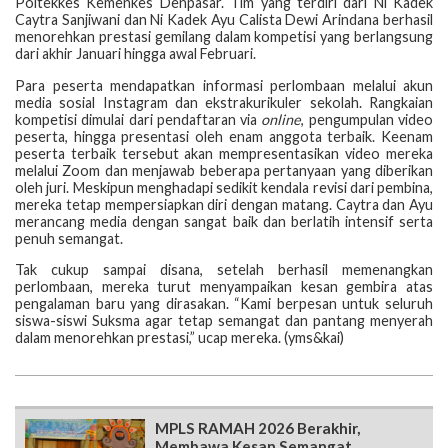
Poltekkes Kemenkes Denpasar. Tim yang terdiri dari Ni Kadek
Caytra Sanjiwani dan Ni Kadek Ayu Calista Dewi Arindana berhasil
menorehkan prestasi gemilang dalam kompetisi yang berlangsung
dari akhir Januari hingga awal Februari.
Para peserta mendapatkan informasi perlombaan melalui akun
media sosial Instagram dan ekstrakurikuler sekolah. Rangkaian
kompetisi dimulai dari pendaftaran via
online
, pengumpulan video
peserta, hingga presentasi oleh enam anggota terbaik. Keenam
peserta terbaik tersebut akan mempresentasikan video mereka
melalui Zoom dan menjawab beberapa pertanyaan yang diberikan
oleh juri. Meskipun menghadapi sedikit kendala revisi dari pembina,
mereka tetap mempersiapkan diri dengan matang. Caytra dan Ayu
merancang media dengan sangat baik dan berlatih intensif serta
penuh semangat.
Tak cukup sampai disana, setelah berhasil memenangkan
perlombaan, mereka turut menyampaikan kesan gembira atas
pengalaman baru yang dirasakan. “Kami berpesan untuk seluruh
siswa-siswi Suksma agar tetap semangat dan pantang menyerah
dalam menorehkan prestasi,” ucap mereka. (yms&kai)
MPLS RAMAH 2026 Berakhir,
Membawa Kesan Semangat