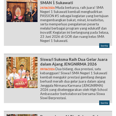
SMAN 1 Sukawati
Muda berkarya, raih juara! SMA
24/06/2026
Negeri 1 Sukawati kembali menghadirkan
PASSION #5 sebagai kegiatan yang bertujuan
mengembangkan bakat, minat, kreativitas,
serta memperluas pengalaman peserta
melalui berbagai program yang edukatif dan
inovatif. Kegiatan ini berlangsung pada Selasa,
23 Juni 2026 di GOR dan ruang kelas SMA
Negeri 1 Sukawati.
berita
Siswa/i Suksma Raih Dua Gelar Juara
dalam Ajang JENGNIRMA 2026
Dua bidang, dua prestasi, satu
09/06/2026
kebanggaan! Siswa/i SMA Negeri 1 Sukawati
kembali mengukir prestasi gemilang dengan
berhasil meraih dua gelar juara dalam ajang
Jenggala Nirmana Karmana (JENGNIRMA)
2026 yang diselenggarakan oleh High School
Ambassador berkolaborasi bersama Siswa
Siswi Berprestasi.
berita