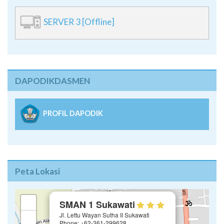
SERVER 3 [Offline]
DAPODIKDASMEN
PROFIL DAPODIK
Peta Lokasi
×
+
SMAN 1 Sukawati
Jl. Lettu Wayan Sutha II Sukawati
−
Phone: +62-361-299628