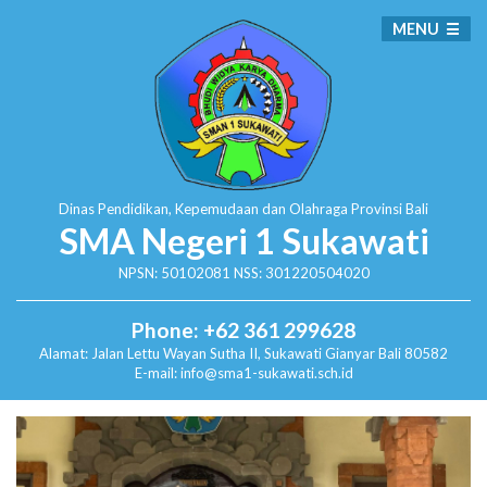
MENU
Dinas Pendidikan, Kepemudaan dan Olahraga
Provinsi Bali
SMA Negeri 1 Sukawati
NPSN: 50102081 NSS: 301220504020
Phone: +62 361 299628
Alamat:
Jalan Lettu Wayan Sutha II, Sukawati
Gianyar Bali 80582
E-mail: info@sma1-sukawati.sch.id