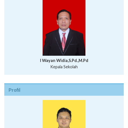
I Wayan Widia,S.Pd.,M.Pd
Kepala Sekolah
Profil