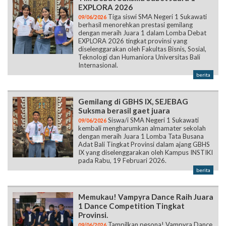
EXPLORA 2026
Tiga siswi SMA Negeri 1 Sukawati
09/06/2026
berhasil menorehkan prestasi gemilang
dengan meraih Juara 1 dalam Lomba Debat
EXPLORA 2026 tingkat provinsi yang
diselenggarakan oleh Fakultas Bisnis, Sosial,
Teknologi dan Humaniora Universitas Bali
Internasional.
berita
Gemilang di GBHS IX, SEJEBAG
Suksma berasil gaet juara
Siswa/i SMA Negeri 1 Sukawati
09/06/2026
kembali mengharumkan almamater sekolah
dengan meraih Juara 1 Lomba Tata Busana
Adat Bali Tingkat Provinsi dalam ajang GBHS
IX yang diselenggarakan oleh Kampus INSTIKI
pada Rabu, 19 Februari 2026.
berita
Memukau! Vampyra Dance Raih Juara
1 Dance Competition Tingkat
Provinsi.
Tampilkan pesona! Vampyra Dance
09/06/2026