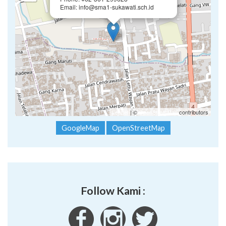
Email: info@sma1-sukawati.sch.id
Leaflet
| ©
OpenStreetMap
contributors
GoogleMap
OpenStreetMap
Follow Kami :