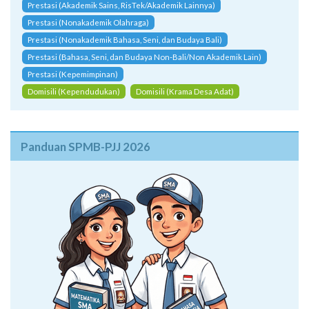
Prestasi (Akademik Sains, RisTek/Akademik Lainnya)
Prestasi (Nonakademik Olahraga)
Prestasi (Nonakademik Bahasa, Seni, dan Budaya Bali)
Prestasi (Bahasa, Seni, dan Budaya Non-Bali/Non Akademik Lain)
Prestasi (Kepemimpinan)
Domisili (Kependudukan)
Domisili (Krama Desa Adat)
Panduan SPMB-PJJ 2026