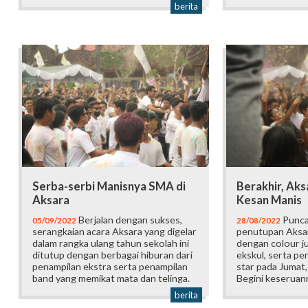
berita
Serba-serbi Manisnya SMA di
Berakhir, Aks
Aksara
Kesan Manis
Berjalan dengan sukses,
Punca
05/09/2022
28/08/2022
serangkaian acara Aksara yang digelar
penutupan Aksa
dalam rangka ulang tahun sekolah ini
dengan colour j
ditutup dengan berbagai hiburan dari
ekskul, serta pe
penampilan ekstra serta penampilan
star pada Jumat
band yang memikat mata dan telinga.
Begini keseruan
berita