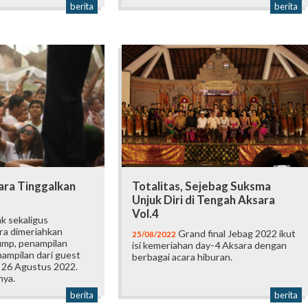
berita
berita
ara Tinggalkan
Totalitas, Sejebag Suksma
Unjuk Diri di Tengah Aksara
Vol.4
k sekaligus
ra dimeriahkan
Grand final Jebag 2022 ikut
25/08/2022
ump, penampilan
isi kemeriahan day-4 Aksara dengan
nampilan dari guest
berbagai acara hiburan.
, 26 Agustus 2022.
nya.
berita
berita