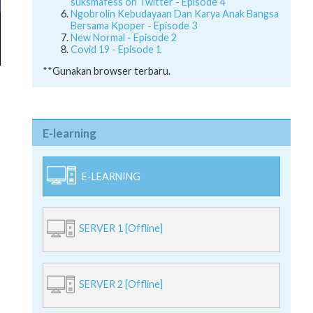
suksmafess on Twitter - Episode 4
Ngobrolin Kebudayaan Dan Karya Anak Bangsa
Bersama Kpoper - Episode 3
New Normal - Episode 2
Covid 19 - Episode 1
**Gunakan browser terbaru.
E-learning
E-LEARNING
SERVER 1 [Offline]
SERVER 2 [Offline]