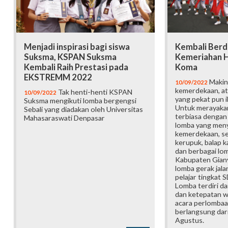
Menjadi inspirasi bagi siswa
Kembali Berd
Suksma, KSPAN Suksma
Kemeriahan H
Kembali Raih Prestasi pada
Koma
EKSTREMM 2022
Makin
10/09/2022
kemerdekaan, a
Tak henti-henti KSPAN
10/09/2022
yang pekat pun i
Suksma mengikuti lomba bergengsi
Untuk merayakan
Sebali yang diadakan oleh Universitas
terbiasa dengan 
Mahasaraswati Denpasar
lomba yang men
kemerdekaan, se
kerupuk, balap k
dan berbagai lom
Kabupaten Gianya
lomba gerak jalan
pelajar tingkat 
Lomba terdiri dar
dan ketepatan w
acara perlombaa
berlangsung dar
Agustus.