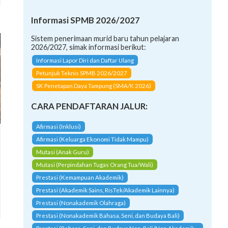
Informasi SPMB 2026/2027
Sistem penerimaan murid baru tahun pelajaran
2026/2027, simak informasi berikut:
Informasi Lapor Diri dan Daftar Ulang
Petunjuk Teknis SPMB 2026/2027
SK Penetapan Daya Tampung (SMA/K 2026)
CARA PENDAFTARAN JALUR:
Afirmasi (Inklusi)
Afirmasi (Keluarga Ekonomi Tidak Mampu)
Mutasi (Anak Guru)
Mutasi (Perpindahan Tugas Orang Tua/Wali)
Prestasi (Kemampuan Akademik)
Prestasi (Akademik Sains, RisTek/Akademik Lainnya)
Prestasi (Nonakademik Olahraga)
Prestasi (Nonakademik Bahasa, Seni, dan Budaya Bali)