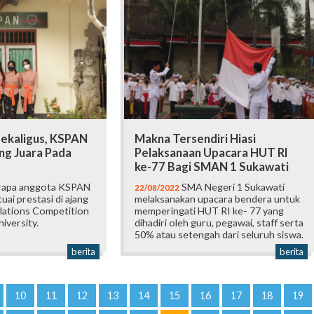
Sekaligus, KSPAN
Makna Tersendiri Hiasi
g Juara Pada
Pelaksanaan Upacara HUT RI
ke-77 Bagi SMAN 1 Sukawati
apa anggota KSPAN
SMA Negeri 1 Sukawati
22/08/2022
uai prestasi di ajang
melaksanakan upacara bendera untuk
elations Competition
memperingati HUT RI ke- 77 yang
iversity.
dihadiri oleh guru, pegawai, staff serta
50% atau setengah dari seluruh siswa.
berita
berita
10
11
12
13
14
15
16
17
18
19