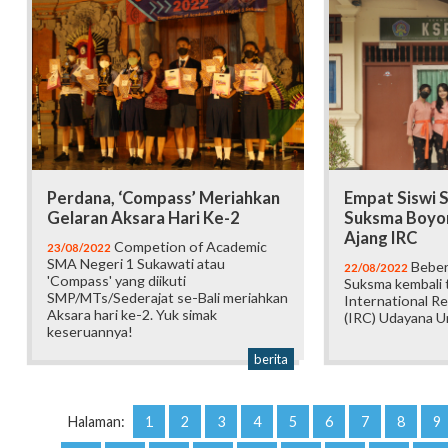
Perdana, ‘Compass’ Meriahkan
Empat Siswi 
Gelaran Aksara Hari Ke-2
Suksma Boyon
Ajang IRC
Competion of Academic
23/08/2022
SMA Negeri 1 Sukawati atau
Beber
22/08/2022
'Compass' yang diikuti
Suksma kembali t
SMP/MTs/Sederajat se-Bali meriahkan
International R
Aksara hari ke-2. Yuk simak
(IRC) Udayana Un
keseruannya!
berita
Halaman:
1
2
3
4
5
6
7
8
9