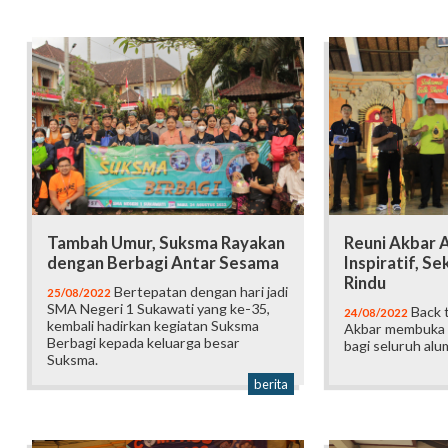
Tambah Umur, Suksma Rayakan
Reuni Akbar 
dengan Berbagi Antar Sesama
Inspiratif, Se
Rindu
Bertepatan dengan hari jadi
25/08/2022
SMA Negeri 1 Sukawati yang ke-35,
Back 
24/08/2022
kembali hadirkan kegiatan Suksma
Akbar membuka 
Berbagi kepada keluarga besar
bagi seluruh alu
Suksma.
berita