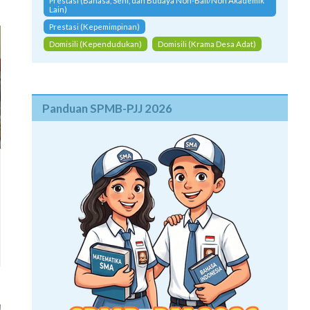
Prestasi (Bahasa, Seni, dan Budaya Non-Bali/Non Akademik
Lain)
Prestasi (Kepemimpinan)
Domisili (Kependudukan)
Domisili (Krama Desa Adat)
Panduan SPMB-PJJ 2026