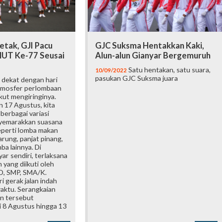
etak, GJI Pacu
GJC Suksma Hentakkan Kaki,
UT Ke-77 Seusai
Alun-alun Gianyar Bergemuruh
Satu hentakan, satu suara,
10/09/2022
pasukan GJC Suksma juara
 dekat dengan hari
tmosfer perlombaan
kut mengiringinya.
 17 Agustus, kita
berbagai variasi
yemarakkan suasana
perti lomba makan
arung, panjat pinang,
ba lainnya. Di
r sendiri, terlaksana
 yang diikuti oleh
SD, SMP, SMA/K.
i gerak jalan indah
aktu. Serangkaian
n tersebut
i 8 Agustus hingga 13