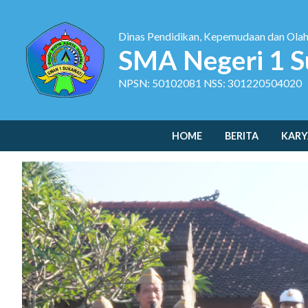
Dinas Pendidikan, Kepemudaan dan Ola
SMA Negeri 1 S
NPSN: 50102081 NSS: 301220504020
HOME
BERITA
KARY