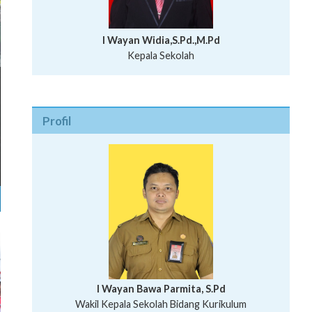
I Wayan Widia,S.Pd.,M.Pd
Kepala Sekolah
Profil
I Wayan Bawa Parmita, S.Pd
I Wayan Gede Aditya Pratita, S.Pd., M.Sn
Wakil Kepala Sekolah Bidang Kurikulum
Ni Wayan Nopi Sutantri, S.Pd.
Putu Suhartana, S.Pd.
Wakil Kepala Sekolah Bidang Kesiswaan