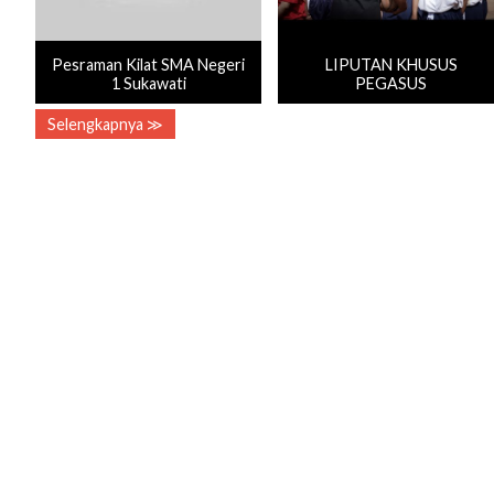
Pesraman Kilat SMA Negeri
LIPUTAN KHUSUS
1 Sukawati
PEGASUS
Selengkapnya ≫