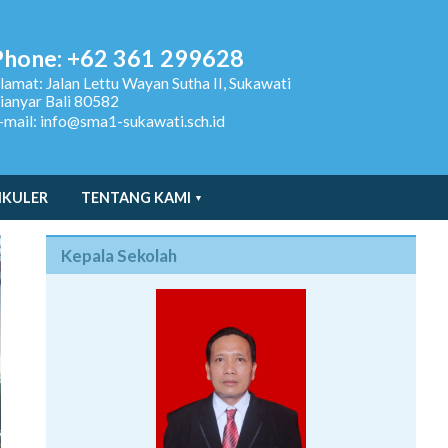
Phone: +62 361 299628
lamat:
Jalan Lettu Wayan Sutha II, Sukawati
ianyar Bali 80582
-mail: info@sma1-sukawati.sch.id
IKULER
TENTANG KAMI
Kepala Sekolah