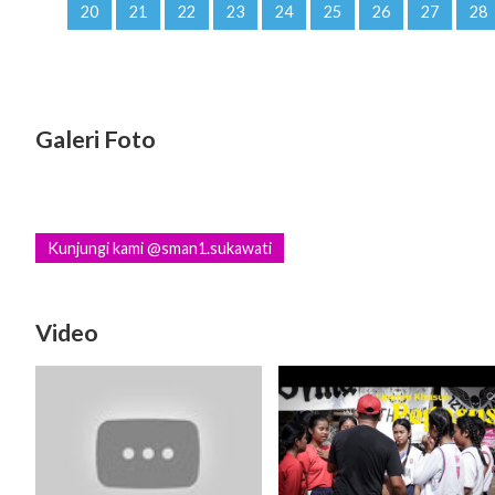
20
21
22
23
24
25
26
27
28
Galeri Foto
Kunjungi kami @sman1.sukawati
Video