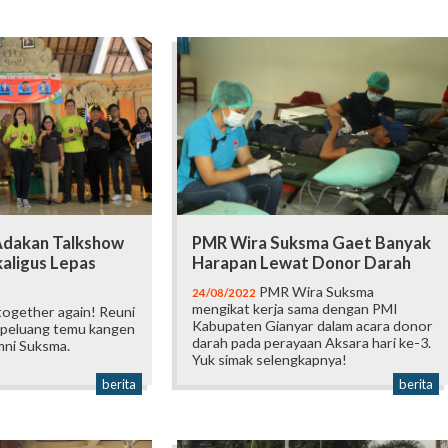
Adakan Talkshow
PMR Wira Suksma Gaet Banyak
kaligus Lepas
Harapan Lewat Donor Darah
PMR Wira Suksma
24/08/2022
mengikat kerja sama dengan PMI
together again! Reuni
Kabupaten Gianyar dalam acara donor
peluang temu kangen
darah pada perayaan Aksara hari ke-3.
mni Suksma.
Yuk simak selengkapnya!
berita
berita