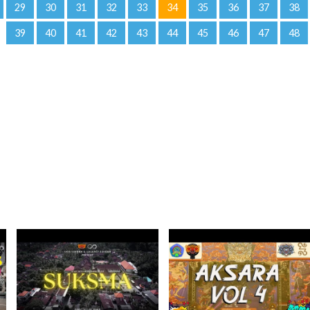
29
30
31
32
33
34
35
36
37
38
39
40
41
42
43
44
45
46
47
48