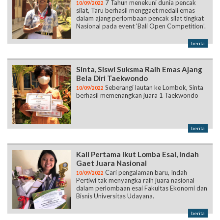
berita
Sinta, Siswi Suksma Raih Emas Ajang
Bela Diri Taekwondo
Seberangi lautan ke Lombok, Sinta
10/09/2022
berhasil memenangkan juara 1 Taekwondo
berita
Kali Pertama Ikut Lomba Esai, Indah
Gaet Juara Nasional
Cari pengalaman baru, Indah
10/09/2022
Pertiwi tak menyangka raih juara nasional
dalam perlombaan esai Fakultas Ekonomi dan
Bisnis Universitas Udayana.
berita
Halaman:
1
2
3
4
5
6
7
8
9