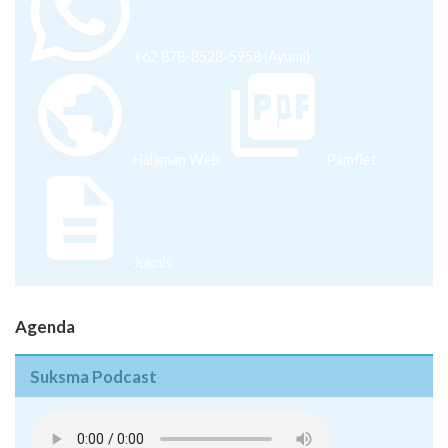
Halaman Web
Pamflet
Juknis
Agenda
Suksma Podcast
Pentingnya Menguasai Skill di Era Milenial - Episode 08