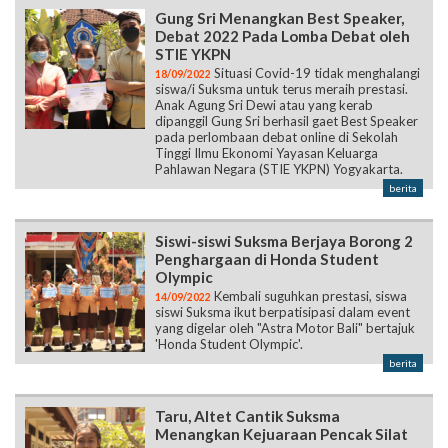
Situasi Covid-19 tidak menghalangi
18/09/2022
siswa/i Suksma untuk terus meraih prestasi.
Anak Agung Sri Dewi atau yang kerab
dipanggil Gung Sri berhasil gaet Best Speaker
pada perlombaan debat online di Sekolah
Tinggi Ilmu Ekonomi Yayasan Keluarga
Pahlawan Negara (STIE YKPN) Yogyakarta.
berita
Siswi-siswi Suksma Berjaya Borong 2
Penghargaan di Honda Student
Olympic
Kembali suguhkan prestasi, siswa
14/09/2022
siswi Suksma ikut berpatisipasi dalam event
yang digelar oleh "Astra Motor Bali" bertajuk
'Honda Student Olympic'.
berita
Taru, Altet Cantik Suksma
Menangkan Kejuaraan Pencak Silat
7 Tahun menekuni dunia pencak
10/09/2022
silat, Taru berhasil menggaet medali emas
dalam ajang perlombaan pencak silat tingkat
Nasional pada event ‘Bali Open Competition’.