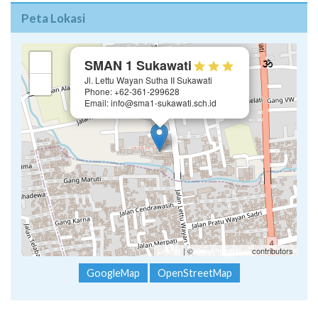
×
+
SMAN 1 Sukawati
Jl. Lettu Wayan Sutha II Sukawati
−
Phone: +62-361-299628
Email: info@sma1-sukawati.sch.id
Leaflet
| ©
OpenStreetMap
contributors
GoogleMap
OpenStreetMap