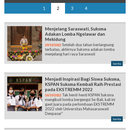
Menjelang Saraswati, Suksma
Adakan Lomba Ngelawar dan
Mekidung
Setelah dua tahun berlangsung
20/10/2022
terbatas, akhirnya Suksma adakan lomba
menjelang hari raya Saraswati
berita
Menjadi Inspirasi Bagi Siswa Suksma,
KSPAN Suksma Kembali Raih Prestasi
pada EKSTREMM 2022
Tak henti-henti KSPAN Suksma
16/10/2022
mengikuti lomba bergengsi Se-Bali, kali ini
gaet juara pada perlombaan EKSTREMM
2022 oleh Universitas Mahasaraswati
Denpasar”
berita
Berkat Perjuangan Gigih, KSPAN
Suksma Kembali Kantongi
Penghargaan dari PIK-M INSTIKI