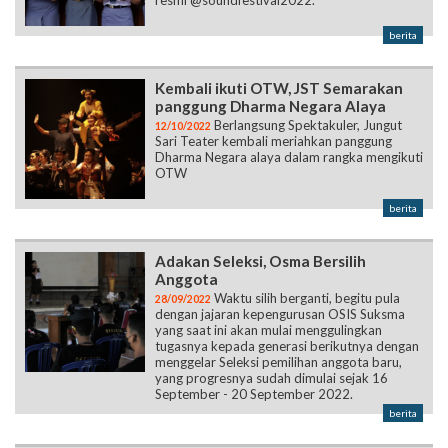
Kembali ikuti OTW, JST Semarakan
panggung Dharma Negara Alaya
Berlangsung Spektakuler, Jungut
12/10/2022
Sari Teater kembali meriahkan panggung
Dharma Negara alaya dalam rangka mengikuti
OTW
berita
Adakan Seleksi, Osma Bersilih
Anggota
Waktu silih berganti, begitu pula
28/09/2022
dengan jajaran kepengurusan OSIS Suksma
yang saat ini akan mulai menggulingkan
tugasnya kepada generasi berikutnya dengan
menggelar Seleksi pemilihan anggota baru,
yang progresnya sudah dimulai sejak 16
September - 20 September 2022.
berita
Gung Sri Menangkan Best Speaker,
Debat 2022 Pada Lomba Debat oleh
STIE YKPN