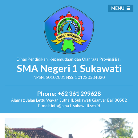
MENU
Dinas Pendidikan, Kepemudaan dan Olahraga
Provinsi Bali
SMA Negeri 1 Sukawati
NPSN: 50102081 NSS: 301220504020
Phone: +62 361 299628
Alamat:
Jalan Lettu Wayan Sutha II, Sukawati
Gianyar Bali 80582
E-mail: info@sma1-sukawati.sch.id