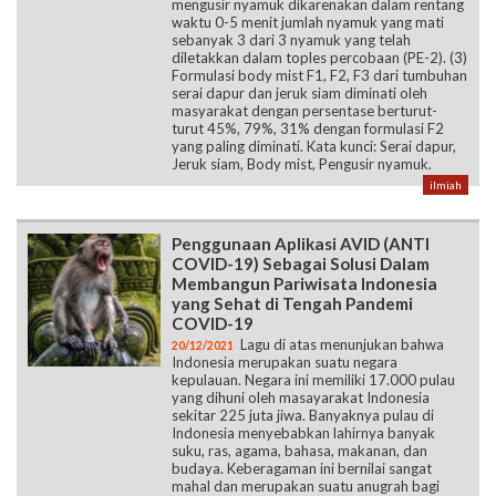
mengusir nyamuk dikarenakan dalam rentang
waktu 0-5 menit jumlah nyamuk yang mati
sebanyak 3 dari 3 nyamuk yang telah
diletakkan dalam toples percobaan (PE-2). (3)
Formulasi body mist F1, F2, F3 dari tumbuhan
serai dapur dan jeruk siam diminati oleh
masyarakat dengan persentase berturut-
turut 45%, 79%, 31% dengan formulasi F2
yang paling diminati. Kata kunci: Serai dapur,
Jeruk siam, Body mist, Pengusir nyamuk.
ilmiah
Penggunaan Aplikasi AVID (ANTI
COVID-19) Sebagai Solusi Dalam
Membangun Pariwisata Indonesia
yang Sehat di Tengah Pandemi
COVID-19
Lagu di atas menunjukan bahwa
20/12/2021
Indonesia merupakan suatu negara
kepulauan. Negara ini memiliki 17.000 pulau
yang dihuni oleh masayarakat Indonesia
sekitar 225 juta jiwa. Banyaknya pulau di
Indonesia menyebabkan lahirnya banyak
suku, ras, agama, bahasa, makanan, dan
budaya. Keberagaman ini bernilai sangat
mahal dan merupakan suatu anugrah bagi