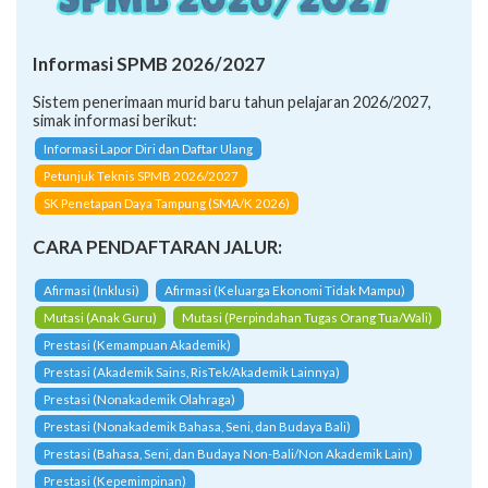
Informasi SPMB 2026/2027
Sistem penerimaan murid baru tahun pelajaran 2026/2027,
simak informasi berikut:
Informasi Lapor Diri dan Daftar Ulang
Petunjuk Teknis SPMB 2026/2027
SK Penetapan Daya Tampung (SMA/K 2026)
CARA PENDAFTARAN JALUR:
Afirmasi (Inklusi)
Afirmasi (Keluarga Ekonomi Tidak Mampu)
Mutasi (Anak Guru)
Mutasi (Perpindahan Tugas Orang Tua/Wali)
Prestasi (Kemampuan Akademik)
Prestasi (Akademik Sains, RisTek/Akademik Lainnya)
Prestasi (Nonakademik Olahraga)
Prestasi (Nonakademik Bahasa, Seni, dan Budaya Bali)
Prestasi (Bahasa, Seni, dan Budaya Non-Bali/Non Akademik Lain)
Prestasi (Kepemimpinan)