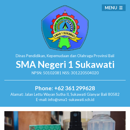
MENU
Dinas Pendidikan, Kepemudaan dan Olahraga
Provinsi Bali
SMA Negeri 1 Sukawati
NPSN: 50102081 NSS: 301220504020
Phone: +62 361 299628
Alamat:
Jalan Lettu Wayan Sutha II, Sukawati
Gianyar Bali 80582
E-mail: info@sma1-sukawati.sch.id