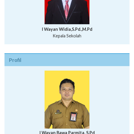
I Wayan Widia,S.Pd.,M.Pd
Kepala Sekolah
Profil
I Wayan Bawa Parmita, S.Pd