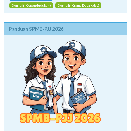
Domisili (Kependudukan)
Domisili (Krama Desa Adat)
Panduan SPMB-PJJ 2026