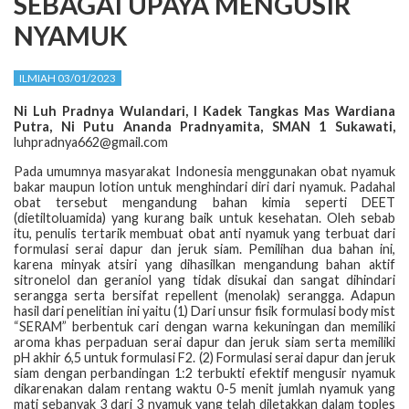
SEBAGAI UPAYA MENGUSIR
NYAMUK
ILMIAH 03/01/2023
Ni Luh Pradnya Wulandari, I Kadek Tangkas Mas Wardiana
Putra, Ni Putu Ananda Pradnyamita, SMAN 1 Sukawati,
luhpradnya662@gmail.com
Pada umumnya masyarakat Indonesia menggunakan obat nyamuk
bakar maupun lotion untuk menghindari diri dari nyamuk. Padahal
obat tersebut mengandung bahan kimia seperti DEET
(dietiltoluamida) yang kurang baik untuk kesehatan. Oleh sebab
itu, penulis tertarik membuat obat anti nyamuk yang terbuat dari
formulasi serai dapur dan jeruk siam. Pemilihan dua bahan ini,
karena minyak atsiri yang dihasilkan mengandung bahan aktif
sitronelol dan geraniol yang tidak disukai dan sangat dihindari
serangga serta bersifat repellent (menolak) serangga. Adapun
hasil dari penelitian ini yaitu (1) Dari unsur fisik formulasi body mist
“SERAM” berbentuk cari dengan warna kekuningan dan memiliki
aroma khas perpaduan serai dapur dan jeruk siam serta memiliki
pH akhir 6,5 untuk formulasi F2. (2) Formulasi serai dapur dan jeruk
siam dengan perbandingan 1:2 terbukti efektif mengusir nyamuk
dikarenakan dalam rentang waktu 0-5 menit jumlah nyamuk yang
mati sebanyak 3 dari 3 nyamuk yang telah diletakkan dalam toples