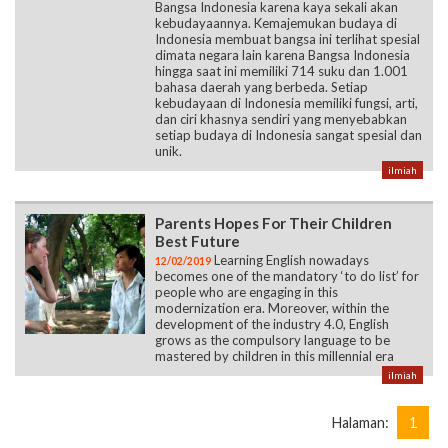
Bangsa Indonesia karena kaya sekali akan
kebudayaannya. Kemajemukan budaya di
Indonesia membuat bangsa ini terlihat spesial
dimata negara lain karena Bangsa Indonesia
hingga saat ini memiliki 714 suku dan 1.001
bahasa daerah yang berbeda. Setiap
kebudayaan di Indonesia memiliki fungsi, arti,
dan ciri khasnya sendiri yang menyebabkan
setiap budaya di Indonesia sangat spesial dan
unik.
ilmiah
Parents Hopes For Their Children
Best Future
Learning English nowadays
12/02/2019
becomes one of the mandatory ‘to do list’ for
people who are engaging in this
modernization era. Moreover, within the
development of the industry 4.0, English
grows as the compulsory language to be
mastered by children in this millennial era
ilmiah
Halaman:
1