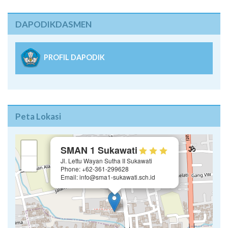
DAPODIKDASMEN
PROFIL DAPODIK
Peta Lokasi
×
+
SMAN 1 Sukawati
Jl. Lettu Wayan Sutha II Sukawati
−
Phone: +62-361-299628
Email: info@sma1-sukawati.sch.id