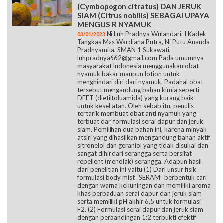
(Cymbopogon citratus) DAN JERUK
SIAM (Citrus nobilis) SEBAGAI UPAYA
MENGUSIR NYAMUK
Ni Luh Pradnya Wulandari, I Kadek
03/01/2023
Tangkas Mas Wardiana Putra, Ni Putu Ananda
Pradnyamita, SMAN 1 Sukawati,
luhpradnya662@gmail.com Pada umumnya
masyarakat Indonesia menggunakan obat
nyamuk bakar maupun lotion untuk
menghindari diri dari nyamuk. Padahal obat
tersebut mengandung bahan kimia seperti
DEET (dietiltoluamida) yang kurang baik
untuk kesehatan. Oleh sebab itu, penulis
tertarik membuat obat anti nyamuk yang
terbuat dari formulasi serai dapur dan jeruk
siam. Pemilihan dua bahan ini, karena minyak
atsiri yang dihasilkan mengandung bahan aktif
sitronelol dan geraniol yang tidak disukai dan
sangat dihindari serangga serta bersifat
repellent (menolak) serangga. Adapun hasil
dari penelitian ini yaitu (1) Dari unsur fisik
formulasi body mist “SERAM” berbentuk cari
dengan warna kekuningan dan memiliki aroma
khas perpaduan serai dapur dan jeruk siam
serta memiliki pH akhir 6,5 untuk formulasi
F2. (2) Formulasi serai dapur dan jeruk siam
dengan perbandingan 1:2 terbukti efektif