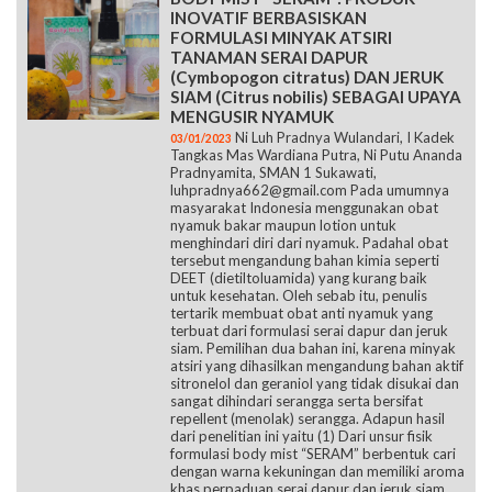
INOVATIF BERBASISKAN
FORMULASI MINYAK ATSIRI
TANAMAN SERAI DAPUR
(Cymbopogon citratus) DAN JERUK
SIAM (Citrus nobilis) SEBAGAI UPAYA
MENGUSIR NYAMUK
Ni Luh Pradnya Wulandari, I Kadek
03/01/2023
Tangkas Mas Wardiana Putra, Ni Putu Ananda
Pradnyamita, SMAN 1 Sukawati,
luhpradnya662@gmail.com Pada umumnya
masyarakat Indonesia menggunakan obat
nyamuk bakar maupun lotion untuk
menghindari diri dari nyamuk. Padahal obat
tersebut mengandung bahan kimia seperti
DEET (dietiltoluamida) yang kurang baik
untuk kesehatan. Oleh sebab itu, penulis
tertarik membuat obat anti nyamuk yang
terbuat dari formulasi serai dapur dan jeruk
siam. Pemilihan dua bahan ini, karena minyak
atsiri yang dihasilkan mengandung bahan aktif
sitronelol dan geraniol yang tidak disukai dan
sangat dihindari serangga serta bersifat
repellent (menolak) serangga. Adapun hasil
dari penelitian ini yaitu (1) Dari unsur fisik
formulasi body mist “SERAM” berbentuk cari
dengan warna kekuningan dan memiliki aroma
khas perpaduan serai dapur dan jeruk siam