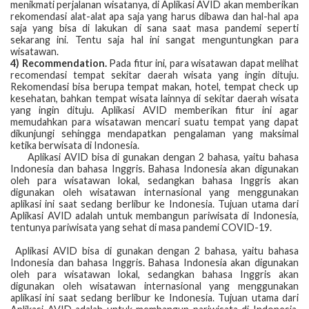
menikmati perjalanan wisatanya, di Aplikasi AVID akan memberikan
rekomendasi alat-alat apa saja yang harus dibawa dan hal-hal apa
saja yang bisa di lakukan di sana saat masa pandemi seperti
sekarang ini. Tentu saja hal ini sangat menguntungkan para
wisatawan.
4) Recommendation.
Pada fitur ini, para wisatawan dapat melihat
recomendasi tempat sekitar daerah wisata yang ingin dituju.
Rekomendasi bisa berupa tempat makan, hotel, tempat check up
kesehatan, bahkan tempat wisata lainnya di sekitar daerah wisata
yang ingin dituju. Aplikasi AVID memberikan fitur ini agar
memudahkan para wisatawan mencari suatu tempat yang dapat
dikunjungi sehingga mendapatkan pengalaman yang maksimal
ketika berwisata di Indonesia.
Aplikasi AVID bisa di gunakan dengan 2 bahasa, yaitu bahasa
Indonesia dan bahasa Inggris. Bahasa Indonesia akan digunakan
oleh para wisatawan lokal, sedangkan bahasa Inggris akan
digunakan oleh wisatawan internasional yang menggunakan
aplikasi ini saat sedang berlibur ke Indonesia. Tujuan utama dari
Aplikasi AVID adalah untuk membangun pariwisata di Indonesia,
tentunya pariwisata yang sehat di masa pandemi COVID-19.
Aplikasi AVID bisa di gunakan dengan 2 bahasa, yaitu bahasa
Indonesia dan bahasa Inggris. Bahasa Indonesia akan digunakan
oleh para wisatawan lokal, sedangkan bahasa Inggris akan
digunakan oleh wisatawan internasional yang menggunakan
aplikasi ini saat sedang berlibur ke Indonesia. Tujuan utama dari