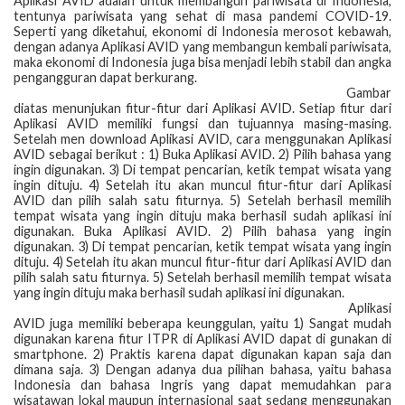
Aplikasi AVID adalah untuk membangun pariwisata di Indonesia,
tentunya pariwisata yang sehat di masa pandemi COVID-19.
Seperti yang diketahui, ekonomi di Indonesia merosot kebawah,
dengan adanya Aplikasi AVID yang membangun kembali pariwisata,
maka ekonomi di Indonesia juga bisa menjadi lebih stabil dan angka
pengangguran dapat berkurang.
Gambar
diatas menunjukan fitur-fitur dari Aplikasi AVID. Setiap fitur dari
Aplikasi AVID memiliki fungsi dan tujuannya masing-masing.
Setelah men download Aplikasi AVID, cara menggunakan Aplikasi
AVID sebagai berikut : 1) Buka Aplikasi AVID. 2) Pilih bahasa yang
ingin digunakan. 3) Di tempat pencarian, ketik tempat wisata yang
ingin dituju. 4) Setelah itu akan muncul fitur-fitur dari Aplikasi
AVID dan pilih salah satu fiturnya. 5) Setelah berhasil memilih
tempat wisata yang ingin dituju maka berhasil sudah aplikasi ini
digunakan. Buka Aplikasi AVID. 2) Pilih bahasa yang ingin
digunakan. 3) Di tempat pencarian, ketik tempat wisata yang ingin
dituju. 4) Setelah itu akan muncul fitur-fitur dari Aplikasi AVID dan
pilih salah satu fiturnya. 5) Setelah berhasil memilih tempat wisata
yang ingin dituju maka berhasil sudah aplikasi ini digunakan.
Aplikasi
AVID juga memiliki beberapa keunggulan, yaitu 1) Sangat mudah
digunakan karena fitur ITPR di Aplikasi AVID dapat di gunakan di
smartphone. 2) Praktis karena dapat digunakan kapan saja dan
dimana saja. 3) Dengan adanya dua pilihan bahasa, yaitu bahasa
Indonesia dan bahasa Ingris yang dapat memudahkan para
wisatawan lokal maupun internasional saat sedang menggunakan