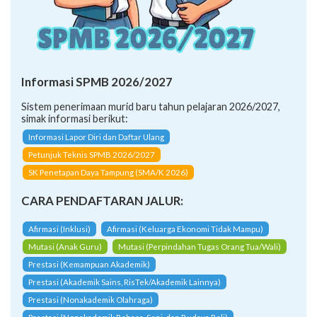
Informasi SPMB 2026/2027
Sistem penerimaan murid baru tahun pelajaran 2026/2027,
simak informasi berikut:
Informasi Lapor Diri dan Daftar Ulang
Petunjuk Teknis SPMB 2026/2027
SK Penetapan Daya Tampung (SMA/K 2026)
CARA PENDAFTARAN JALUR:
Afirmasi (Inklusi)
Afirmasi (Keluarga Ekonomi Tidak Mampu)
Mutasi (Anak Guru)
Mutasi (Perpindahan Tugas Orang Tua/Wali)
Prestasi (Kemampuan Akademik)
Prestasi (Akademik Sains, RisTek/Akademik Lainnya)
Prestasi (Nonakademik Olahraga)