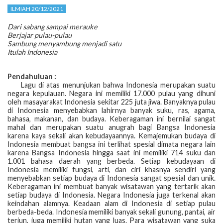
ILMIAH 20/12/2021
Dari sabang sampai merauke
Berjajar pulau-pulau
Sambung menyambung menjadi satu
Itulah Indonesia
Pendahuluan :
Lagu di atas menunjukan bahwa Indonesia merupakan suatu
negara kepulauan. Negara ini memiliki 17.000 pulau yang dihuni
oleh masayarakat Indonesia sekitar 225 juta jiwa. Banyaknya pulau
di Indonesia menyebabkan lahirnya banyak suku, ras, agama,
bahasa, makanan, dan budaya. Keberagaman ini bernilai sangat
mahal dan merupakan suatu anugrah bagi Bangsa Indonesia
karena kaya sekali akan kebudayaannya. Kemajemukan budaya di
Indonesia membuat bangsa ini terlihat spesial dimata negara lain
karena Bangsa Indonesia hingga saat ini memiliki 714 suku dan
1.001 bahasa daerah yang berbeda. Setiap kebudayaan di
Indonesia memiliki fungsi, arti, dan ciri khasnya sendiri yang
menyebabkan setiap budaya di Indonesia sangat spesial dan unik.
Keberagaman ini membuat banyak wisatawan yang tertarik akan
setiap budaya di Indonesia. Negara Indonesia juga terkenal akan
keindahan alamnya. Keadaan alam di Indonesia di setiap pulau
berbeda-beda. Indonesia memiliki banyak sekali gunung, pantai, air
terjun, juga memiliki hutan yang luas. Para wisatawan yang suka