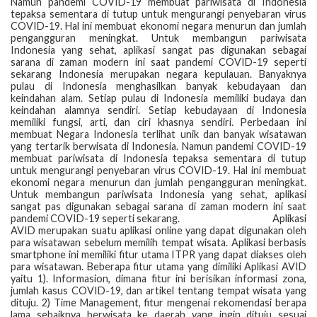
Namun pandemi COVID-19 membuat pariwisata di Indonesia
tepaksa sementara di tutup untuk mengurangi penyebaran virus
COVID-19. Hal ini membuat ekonomi negara menurun dan jumlah
pengangguran meningkat. Untuk membangun pariwisata
Indonesia yang sehat, aplikasi sangat pas digunakan sebagai
sarana di zaman modern ini saat pandemi COVID-19 seperti
sekarang Indonesia merupakan negara kepulauan. Banyaknya
pulau di Indonesia menghasilkan banyak kebudayaan dan
keindahan alam. Setiap pulau di Indonesia memiliki budaya dan
keindahan alamnya sendiri. Setiap kebudayaan di Indonesia
memiliki fungsi, arti, dan ciri khasnya sendiri. Perbedaan ini
membuat Negara Indonesia terlihat unik dan banyak wisatawan
yang tertarik berwisata di Indonesia. Namun pandemi COVID-19
membuat pariwisata di Indonesia tepaksa sementara di tutup
untuk mengurangi penyebaran virus COVID-19. Hal ini membuat
ekonomi negara menurun dan jumlah pengangguran meningkat.
Untuk membangun pariwisata Indonesia yang sehat, aplikasi
sangat pas digunakan sebagai sarana di zaman modern ini saat
pandemi COVID-19 seperti sekarang. Aplikasi
AVID merupakan suatu aplikasi online yang dapat digunakan oleh
para wisatawan sebelum memilih tempat wisata. Aplikasi berbasis
smartphone ini memiliki fitur utama ITPR yang dapat diakses oleh
para wisatawan. Beberapa fitur utama yang dimiliki Aplikasi AVID
yaitu 1). Informasion, dimana fitur ini berisikan informasi zona,
jumlah kasus COVID-19, dan artikel tentang tempat wisata yang
dituju. 2) Time Management, fitur mengenai rekomendasi berapa
lama sebaiknya berwisata ke daerah yang ingin dituju sesuai