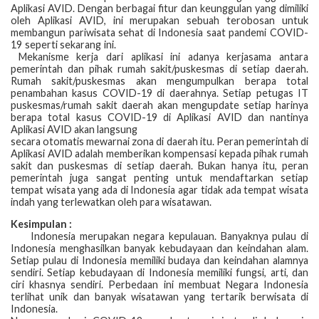
Aplikasi AVID. Dengan berbagai fitur dan keunggulan yang dimiliki
oleh Aplikasi AVID, ini merupakan sebuah terobosan untuk
membangun pariwisata sehat di Indonesia saat pandemi COVID-
19 seperti sekarang ini.
Mekanisme kerja dari aplikasi ini adanya kerjasama antara
pemerintah dan pihak rumah sakit/puskesmas di setiap daerah.
Rumah sakit/puskesmas akan mengumpulkan berapa total
penambahan kasus COVID-19 di daerahnya. Setiap petugas IT
puskesmas/rumah sakit daerah akan mengupdate setiap harinya
berapa total kasus COVID-19 di Aplikasi AVID dan nantinya
Aplikasi AVID akan langsung
secara otomatis mewarnai zona di daerah itu. Peran pemerintah di
Aplikasi AVID adalah memberikan kompensasi kepada pihak rumah
sakit dan puskesmas di setiap daerah. Bukan hanya itu, peran
pemerintah juga sangat penting untuk mendaftarkan setiap
tempat wisata yang ada di Indonesia agar tidak ada tempat wisata
indah yang terlewatkan oleh para wisatawan.
Kesimpulan :
Indonesia merupakan negara kepulauan. Banyaknya pulau di
Indonesia menghasilkan banyak kebudayaan dan keindahan alam.
Setiap pulau di Indonesia memiliki budaya dan keindahan alamnya
sendiri. Setiap kebudayaan di Indonesia memiliki fungsi, arti, dan
ciri khasnya sendiri. Perbedaan ini membuat Negara Indonesia
terlihat unik dan banyak wisatawan yang tertarik berwisata di
Indonesia.