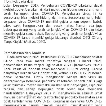
Tiongkok pada akhir
bulan Desember 2019. Penyebaran COVID-19 diketahui dapat
melalui doplet/percikan air dari mulut dan hidung seseorang yang
telah terjangkit virus COVID-19. Penyebaran virus ini ke
seseorang bisa melalui hidung dan mata. Seseorang yang telah
terpapar virus COVID-19 memiliki gejala umum seperti batuk,
pilek, sakit tenggorokan, dan sesak nafas. Namun ada juga
beberapa orang yang telah terjangkit virus COVID-19 dan tidak
memiliki gejala sama sekali. Seseorang yang telah terjangkit virus
COVID-19 tanpa memiliki gelaja biasanya disebut OTG (Orang
Tanpa Gejala) (Adityo, 2020).
Pembahasan dan Analisis:
Pada awal tahun 2021, kasus baru COVID-19 menambah sekitar
8.072. Pada awal maret tepatnya tanggal 3 maret 2021,
penambahan kasus terjadi lagi sekitar 6.808 (Kemenkes, 2021).
Total kasus di Idonesia telah mencapai 1,3 juta orang. Karena
banyaknya korban yang berjatuhan, wabah COVID-19 ini benar-
benar berbahaya. Untuk menghindari bahaya dari virus ini,
diterapkannya beberapa protokol kesehatan seperti harus jaga
jarak minimal 2 meter, memakai masker saat berpergian, rajin cuci
tangan, dan setiap bepergian tidak boleh lupa membawa
handsanitizer. Bahayanya virus ini mengharuskan seluruh umat
manusia berhatihati dan taat terhadap protokol kesehatan agar
tidak tertular virus COVID-19. Keganasan dari virus COVID-19
mengakibatkan banyak dampak negatif. Dampaknegatif yang