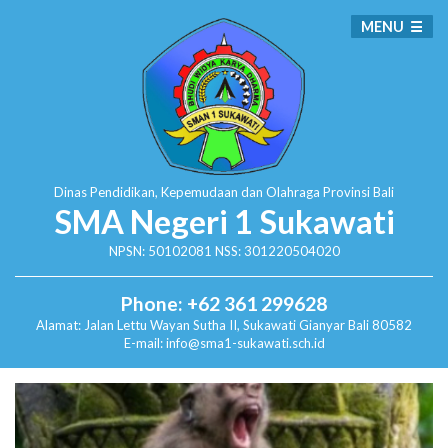
MENU
Dinas Pendidikan, Kepemudaan dan Olahraga
Provinsi Bali
SMA Negeri 1 Sukawati
NPSN: 50102081 NSS: 301220504020
Phone: +62 361 299628
Alamat:
Jalan Lettu Wayan Sutha II, Sukawati
Gianyar Bali 80582
E-mail: info@sma1-sukawati.sch.id