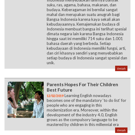
suku, ras, agama, bahasa, makanan, dan
budaya. Keberagaman ini bernilai sangat
mahal dan merupakan suatu anugrah bagi
Bangsa Indonesia karena kaya sekali akan
kebudayaannya. Kemajemukan budaya di
Indonesia membuat bangsa ini terlihat spesial
dimata negara lain karena Bangsa Indonesia
hingga saat ini memiliki 714 suku dan 1.001
bahasa daerah yang berbeda. Setiap
kebudayaan di Indonesia memiliki fungsi, arti,
dan ciri khasnya sendiri yang menyebabkan
setiap budaya di Indonesia sangat spesial dan
unik.
ilmiah
Parents Hopes For Their Children
Best Future
Learning English nowadays
12/02/2019
becomes one of the mandatory ‘to do list’ for
people who are engaging in this
modernization era. Moreover, within the
development of the industry 4.0, English
grows as the compulsory language to be
mastered by children in this millennial era
ilmiah