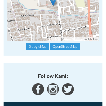
Leaflet
| ©
OpenStreetMap
contributors
GoogleMap
OpenStreetMap
Follow Kami :