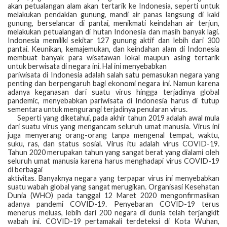
akan petualangan alam akan tertarik ke Indonesia, seperti untuk
melakukan pendakian gunung, mandi air panas langsung di kaki
gunung, berselancar di pantai, menikmati keindahan air terjun,
melakukan petualangan di hutan Indonesia dan masih banyak lagi.
Indonesia memiliki sekitar 127 gunung aktif dan lebih dari 300
pantai. Keunikan, kemajemukan, dan keindahan alam di Indonesia
membuat banyak para wisatawan lokal maupun asing tertarik
untuk berwisata di negara ini. Hal ini menyebabkan
pariwisata di Indonesia adalah salah satu pemasukan negara yang
penting dan berpengaruh bagi ekonomi negara ini. Namun karena
adanya keganasan dari suatu virus hingga terjadinya global
pandemic, menyebabkan pariwisata di Indonesia harus di tutup
sementara untuk mengurangi terjadinya penularan virus.
Seperti yang diketahui, pada akhir tahun 2019 adalah awal mula
dari suatu virus yang mengancam seluruh umat manusia. Virus ini
juga menyerang orang-orang tanpa mengenal tempat, waktu,
suku, ras, dan status sosial. Virus itu adalah virus COVID-19.
Tahun 2020 merupakan tahun yang sangat berat yang dialami oleh
seluruh umat manusia karena harus menghadapi virus COVID-19
di berbagai
aktivitas. Banyaknya negara yang terpapar virus ini menyebabkan
suatu wabah global yang sangat merugikan. Organisasi Kesehatan
Dunia (WHO) pada tanggal 12 Maret 2020 mengonfirmasikan
adanya pandemi COVID-19. Penyebaran COVID-19 terus
menerus meluas, lebih dari 200 negara di dunia telah terjangkit
wabah ini. COVID-19 pertamakali terdeteksi di Kota Wuhan,