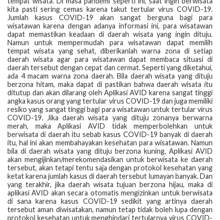
tempat wisata. Di masa pandemi seperti ini, saat ingin berwisata
kita pasti sering cemas karena takut tertular virus COVID-19.
Jumlah kasus COVID-19 akan sangat berguna bagi para
wisatawan karena dengan adanya informasi ini, para wisatawan
dapat memastikan keadaan di daerah wisata yang ingin dituju.
Namun untuk mempermudah para wisatawan dapat memilih
tempat wisata yang sehat, diberikanlah warna zona di setiap
daerah wisata agar para wisatawan dapat membaca situasi di
daerah tersebut dengan cepat dan cermat. Seperti yang diketahui,
ada 4 macam warna zona daerah. Bila daerah wisata yang dituju
berzona hitam, maka dapat di pastikan bahwa daerah wisata itu
ditutup dan akan dilarang oleh Aplikasi AVID karena sangat tinggi
angka kasus orang yang tertular virus COVID-19 dan juga memiliki
resiko yang sangat tinggi bagi para wisatawan untuk tertular virus
COVID-19. Jika daerah wisata yang dituju zonanya berwarna
merah, maka Aplikasi AVID tidak memperbolehkan untuk
berwisata di daerah itu sebab kasus COVID-19 banyak di daerah
itu, hal ini akan membahayakan kesehatan para wisatawan. Namun
bila di daerah wisata yang dituju berzona kuning, Aplikasi AVID
akan mengijinkan/merekomendasikan untuk berwisata ke daerah
tersebut, akan tetapi tentu saja dengan protokol kesehatan yang
ketat karena jumlah kasus di daerah tersebut lumayan banyak. Dan
yang terakhir, jika daerah wisata tujuan berzona hijau, maka di
aplikasi AVID akan secara otomatis mengizinkan untuk berwisata
di sana karena kasus COVID-19 sedikit yang artinya daerah
tersebut aman diwisatakan, namun tetap tidak boleh lupa dengan
protokol kesehatan untuk menghindari tertularnya virus COVID-