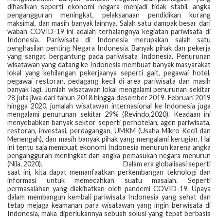
dihasilkan seperti ekonomi negara menjadi tidak stabil, angka
pengangguran meningkat, pelaksanaan pendidikan kurang
maksimal, dan masih banyak lainnya. Salah satu dampak besar dari
wabah COVID-19 ini adalah terhalangnya kegiatan pariwisata di
Indonesia. Pariwisata di Indonesia merupakan salah satu
penghasilan penting Negara Indonesia. Banyak pihak dan pekerja
yang sangat bergantung pada pariwisata Indonesia. Penurunan
wisatawan yang datang ke Indonesia membuat banyak masyarakat
lokal yang kehilangan pekerjaanya seperti gait, pegawai hotel,
pegawai restoran, pedagang kecil di area pariwisata dan masih
banyak lagi. Jumlah wisatawan lokal mengalami penurunan sekitar
28 juta jiwa dari tahun 2018 hingga desember 2019. Februari 2019
hingga 2020, jumalah wisatawan internasional ke Indonesia juga
mengalami penurunan sekitar 29% (Revindo,2020). Keadaan ini
menyebabkan banyak sektor seperti perhotelan, agen pariwisata,
restoran, investasi, perdagangan, UMKM (Usaha Mikro Kecil dan
Menengah), dan masih banyak pihak yang mengalami kerugian. Hal
ini tentu saja membuat ekonomi Indonesia menurun karena angka
pengangguran meningkat dan angka pemasukan negara menurun
(Nila, 2020). Dalam era globalisasi seperti
saat ini, kita dapat memanfaatkan perkembangan teknologi dan
informasi untuk memecahkan suatu masalah. Seperti
permasalahan yang diakibatkan oleh pandemi COVID-19. Upaya
dalam membangun kembali pariwisata Indonesia yang sehat dan
tetap mejaga keamanan para wisatawan yang ingin berwisata di
Indonesia, maka diperlukannya sebuah solusi yang tepat berbasis