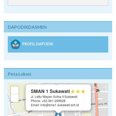
DAPODIKDASMEN
PROFIL DAPODIK
Peta Lokasi
×
+
SMAN 1 Sukawati
Jl. Lettu Wayan Sutha II Sukawati
−
Phone: +62-361-299628
Email: info@sma1-sukawati.sch.id