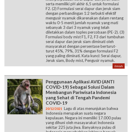
serta memiliki pH akhir 6,5 untuk formulasi
F2. (2) Formulasi serai dapur dan jeruk siam
dengan perbandingan 1:2 terbukti efektif
mengusir nyamuk dikarenakan dalam rentang
waktu 0-5 menit jumlah nyamuk yang mati
sebanyak 3 dari 3 nyamuk yang telah
diletakkan dalam toples percobaan (PE-2). (3)
Formulasi body mist F1, F2, F3 dari tumbuhan
serai dapur dan jeruk siam diminati oleh
masyarakat dengan persentase berturut-
turut 45%, 79%, 31% dengan formulasi F2
yang paling diminati. Kata kunci: Serai dapur,
Jeruk siam, Body mist, Pengusir nyamuk.
ilmiah
Penggunaan Aplikasi AVID (ANTI
COVID-19) Sebagai Solusi Dalam
Membangun Pariwisata Indonesia
yang Sehat di Tengah Pandemi
COVID-19
Lagu di atas menunjukan bahwa
20/12/2021
Indonesia merupakan suatu negara
kepulauan. Negara ini memiliki 17.000 pulau
yang dihuni oleh masayarakat Indonesia
sekitar 225 juta jiwa. Banyaknya pulau di
Indonesia menyebabkan lahirnya banyak