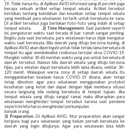
19. Tidak hanya itu, di Aplikasi AVID informasi yang di peroleh juga
berupa sebuah artikel setiap tempat wisata. Artikel tersebut
berisikan tentang keindahan dan keunikan setiap tempat wisata
yang membuat para wisatawan tertarik untuk berwisata ke sana.
Di artikel tersebut juga berisikan foto-foto yang indah di setiap
tempat wisata.
2) Time Management.
Saat pandemi seperti
ini, pengaturan waktu saat berada di luar rumah sangat penting.
Begitu pula saat berwisata, para wisatawan harus bijak mengatur
waktu saat berwisata. Bila daerah yang dituju berzona kuning, di
Aplikasi AVID akan diperingati untuk tidak terlalu lama berwisata di
tempat itu agar meminimalisir resikonya tertular virus COVID-19.
Mungkin sekitar 30 60 menitan waktu yang pas untuk berwisata di
daerah tersebut. Namun bila daerah wisata yang dituju berzona
hijau, para wisatan dapat berwisata lebih lama disana, sekitar 30-
120 menit. Walaupun warna zona di setiap daerah wisata itu
menggambarkan keadaan kasus COVID-19 disana, akan tetapi
tetap dimohon agar para wisatawan menggunakan protokol
kesehatan yang ketat dan dapat dengan bijak membaca situasi
secara langsung bila sedang berwisata di tempat tujuan. Jika
tempat wisata yang dituju sangat ramai, maka diharapkan para
wisatawan menghindari tempat tersebut karena saat pendemi
seperti ini kita harus menghindari perkumpulan
banyak orang.
3) Preparation.
Di Aplikasi AVID, fitur preparation akan sangat
berguna bagi para wisatawan yang belum pernah berwisata ke
daerah yang ingin ditujunya. Agar para wisatawan bisa lebih