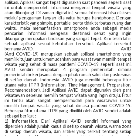
aplikasi. Aplikasi sangat tepat digunakan saat pandemi seperti saat
ini untuk memperoleh informasi mengenai tempat wisata yang
akan dikunjungi. Di zaman digital ini, semua informasi bisa diakses
melalui genggaman tangan kita yaitu berupa handphone. Dengan
karakteristik yang simple, portable, serta tidak terbatas ruang dan
waktu, maka memanfaatkan smartphone anda sebagai media
pencarian informasi mengenai destinasi sehat yang ingin
dikunjungi merupakan tindakan yang sangat tepat. Kini telah lahir
sebuah aplikasi sesuai kebutuhan tersebut. Aplikasi tersebut
bernama AVID. AVID
(Anti COVID-19) merupakan sebuah aplikasi smartphone yang
memiliki tujuan untuk memudahkan para wisatawan memilih tempat
wisata yang sehat di masa pandemi COVID-19 seperti saat ini.
AVID sendiri merupakan 4 program pemerintah dimana
pemerintah bekerjasama dengan pihak rumah sakit dan puskesmas
di setiap daerah Indonesia. AVID juga memiliki beberapa fitur
utama yaitu ITPR (Information, Time Management, Preparation,
Recommendation). Jadi Aplikasi AVID dapat digunakn oleh para
wisatawan sebelum memilih tempat wisata yang ingin dituju. Fitur
ini tentu akan sangat mempermudah para wisatawan untuk
memilih tempat wisata yang sehat dimasa pandemi COVID-19.
Beberapa fitur utama ITPR yang dimiliki oleh AVID sendiri adalah
sebagai berikut :
1) Information.
Dari Aplikasi AVID sendiri informasi yang
diperoleh adalah jumlah kasus di setiap dearah wisata, warna zona
di setiap daerah wisata, dan artikel yang terkait tentang setiap