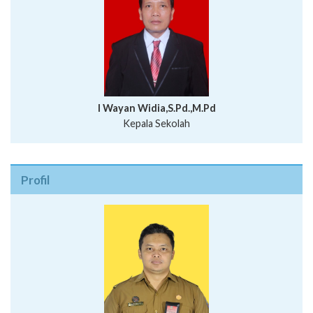
I Wayan Widia,S.Pd.,M.Pd
Kepala Sekolah
Profil