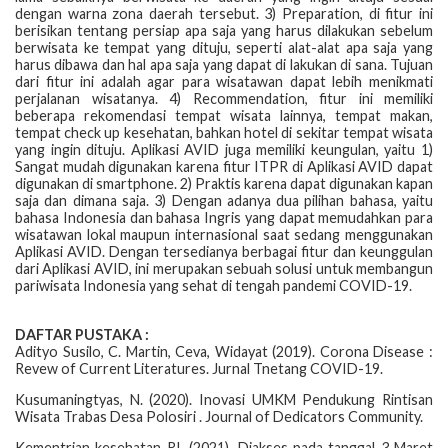
dengan warna zona daerah tersebut. 3) Preparation, di fitur ini
berisikan tentang persiap apa saja yang harus dilakukan sebelum
berwisata ke tempat yang dituju, seperti alat-alat apa saja yang
harus dibawa dan hal apa saja yang dapat di lakukan di sana. Tujuan
dari fitur ini adalah agar para wisatawan dapat lebih menikmati
perjalanan wisatanya. 4) Recommendation, fitur ini memiliki
beberapa rekomendasi tempat wisata lainnya, tempat makan,
tempat check up kesehatan, bahkan hotel di sekitar tempat wisata
yang ingin dituju. Aplikasi AVID juga memiliki keungulan, yaitu 1)
Sangat mudah digunakan karena fitur ITPR di Aplikasi AVID dapat
digunakan di smartphone. 2) Praktis karena dapat digunakan kapan
saja dan dimana saja. 3) Dengan adanya dua pilihan bahasa, yaitu
bahasa Indonesia dan bahasa Ingris yang dapat memudahkan para
wisatawan lokal maupun internasional saat sedang menggunakan
Aplikasi AVID. Dengan tersedianya berbagai fitur dan keunggulan
dari Aplikasi AVID, ini merupakan sebuah solusi untuk membangun
pariwisata Indonesia yang sehat di tengah pandemi COVID-19.
DAFTAR PUSTAKA :
Adityo Susilo, C. Martin, Ceva, Widayat (2019). Corona Disease :
Revew of Current Literatures. Jurnal Tnetang COVID-19.
Kusumaningtyas, N. (2020). Inovasi UMKM Pendukung Rintisan
Wisata Trabas Desa Polosiri . Journal of Dedicators Community.
Kementrian kesehatan RI. (2021). Diakses pada tanggal 3 Maret