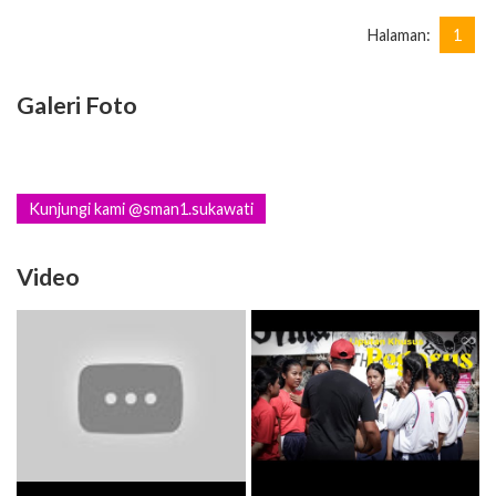
Halaman:
1
Galeri Foto
Kunjungi kami @sman1.sukawati
Video