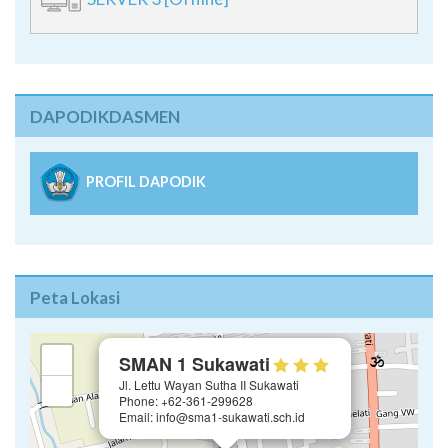
DAPODIKDASMEN
PROFIL DAPODIK
Peta Lokasi
×
+
SMAN 1 Sukawati
Jl. Lettu Wayan Sutha II Sukawati
−
Phone: +62-361-299628
Email: info@sma1-sukawati.sch.id