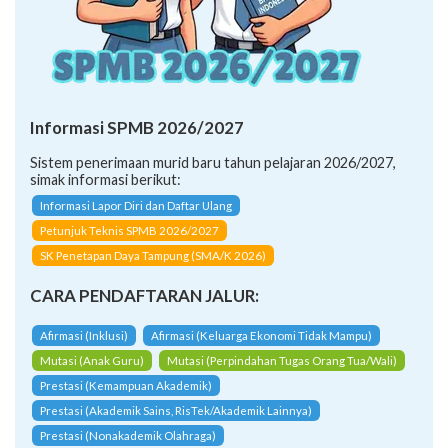
Informasi SPMB 2026/2027
Sistem penerimaan murid baru tahun pelajaran 2026/2027,
simak informasi berikut:
Informasi Lapor Diri dan Daftar Ulang
Petunjuk Teknis SPMB 2026/2027
SK Penetapan Daya Tampung (SMA/K 2026)
CARA PENDAFTARAN JALUR:
Afirmasi (Inklusi)
Afirmasi (Keluarga Ekonomi Tidak Mampu)
Mutasi (Anak Guru)
Mutasi (Perpindahan Tugas Orang Tua/Wali)
Prestasi (Kemampuan Akademik)
Prestasi (Akademik Sains, RisTek/Akademik Lainnya)
Prestasi (Nonakademik Olahraga)