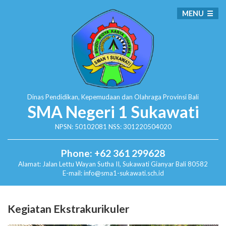
MENU
Dinas Pendidikan, Kepemudaan dan Olahraga
Provinsi Bali
SMA Negeri 1 Sukawati
NPSN: 50102081 NSS: 301220504020
Phone: +62 361 299628
Alamat:
Jalan Lettu Wayan Sutha II, Sukawati
Gianyar Bali 80582
E-mail: info@sma1-sukawati.sch.id
Kegiatan Ekstrakurikuler