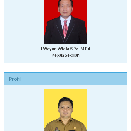
I Wayan Widia,S.Pd.,M.Pd
Kepala Sekolah
Profil