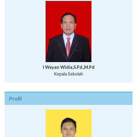
I Wayan Widia,S.Pd.,M.Pd
Kepala Sekolah
Profil