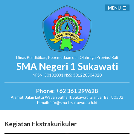
MENU
Dinas Pendidikan, Kepemudaan dan Olahraga
Provinsi Bali
SMA Negeri 1 Sukawati
NPSN: 50102081 NSS: 301220504020
Phone: +62 361 299628
Alamat:
Jalan Lettu Wayan Sutha II, Sukawati
Gianyar Bali 80582
E-mail: info@sma1-sukawati.sch.id
Kegiatan Ekstrakurikuler