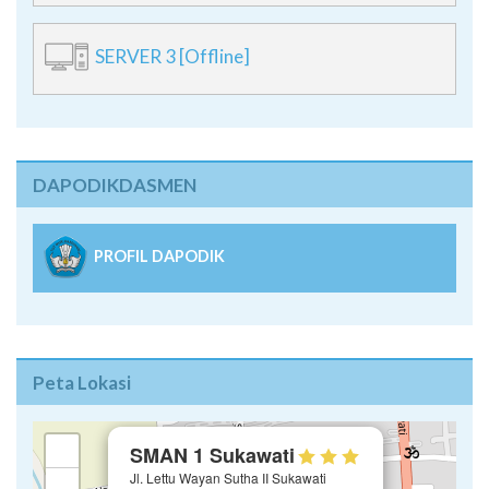
SERVER 3 [Offline]
DAPODIKDASMEN
PROFIL DAPODIK
Peta Lokasi
×
+
SMAN 1 Sukawati
Jl. Lettu Wayan Sutha II Sukawati
−