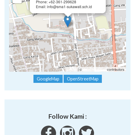
Phone: +62-361-299628
Email: info@sma1-sukawati.sch.id
Leaflet
| ©
OpenStreetMap
contributors
GoogleMap
OpenStreetMap
Follow Kami :