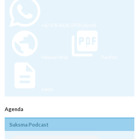
+62 878-8528-5958 (Ayumi)
Halaman Web
Pamflet
Juknis
Agenda
Suksma Podcast