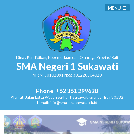
MENU
Dinas Pendidikan, Kepemudaan dan Olahraga
Provinsi Bali
SMA Negeri 1 Sukawati
NPSN: 50102081 NSS: 301220504020
Phone: +62 361 299628
Alamat:
Jalan Lettu Wayan Sutha II, Sukawati
Gianyar Bali 80582
E-mail: info@sma1-sukawati.sch.id