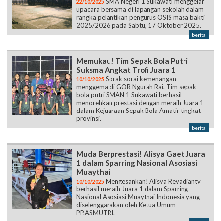
SMA Negeri 1 Sukawati menggelar
22/10/2025
upacara bersama di lapangan sekolah dalam
rangka pelantikan pengurus OSIS masa bakti
2025/2026 pada Sabtu, 17 Oktober 2025.
berita
Memukau! Tim Sepak Bola Putri
Suksma Angkat Trofi Juara 1
Sorak sorai kemenangan
10/10/2025
menggema di GOR Ngurah Rai. Tim sepak
bola putri SMAN 1 Sukawati berhasil
menorehkan prestasi dengan meraih Juara 1
dalam Kejuaraan Sepak Bola Amatir tingkat
provinsi.
berita
Muda Berprestasi! Alisya Gaet Juara
1 dalam Sparring Nasional Asosiasi
Muaythai
Mengesankan! Alisya Revadianty
10/10/2025
berhasil meraih Juara 1 dalam Sparring
Nasional Asosiasi Muaythai Indonesia yang
diselenggarakan oleh Ketua Umum
PP.ASMUTRI.