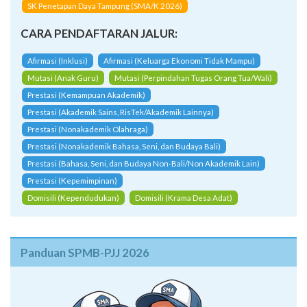
SK Penetapan Daya Tampung (SMA/K 2026)
CARA PENDAFTARAN JALUR:
Afirmasi (Inklusi)
Afirmasi (Keluarga Ekonomi Tidak Mampu)
Mutasi (Anak Guru)
Mutasi (Perpindahan Tugas Orang Tua/Wali)
Prestasi (Kemampuan Akademik)
Prestasi (Akademik Sains, RisTek/Akademik Lainnya)
Prestasi (Nonakademik Olahraga)
Prestasi (Nonakademik Bahasa, Seni, dan Budaya Bali)
Prestasi (Bahasa, Seni, dan Budaya Non-Bali/Non Akademik Lain)
Prestasi (Kepemimpinan)
Domisili (Kependudukan)
Domisili (Krama Desa Adat)
Panduan SPMB-PJJ 2026