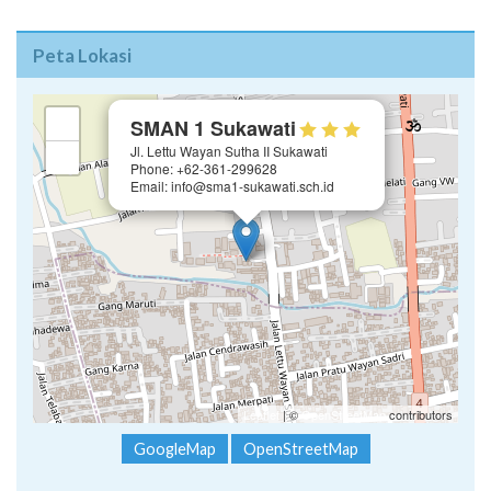
Peta Lokasi
×
+
SMAN 1 Sukawati
Jl. Lettu Wayan Sutha II Sukawati
−
Phone: +62-361-299628
Email: info@sma1-sukawati.sch.id
Leaflet
| ©
OpenStreetMap
contributors
GoogleMap
OpenStreetMap