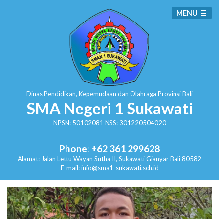
MENU
Dinas Pendidikan, Kepemudaan dan Olahraga
Provinsi Bali
SMA Negeri 1 Sukawati
NPSN: 50102081 NSS: 301220504020
Phone: +62 361 299628
Alamat:
Jalan Lettu Wayan Sutha II, Sukawati
Gianyar Bali 80582
E-mail: info@sma1-sukawati.sch.id