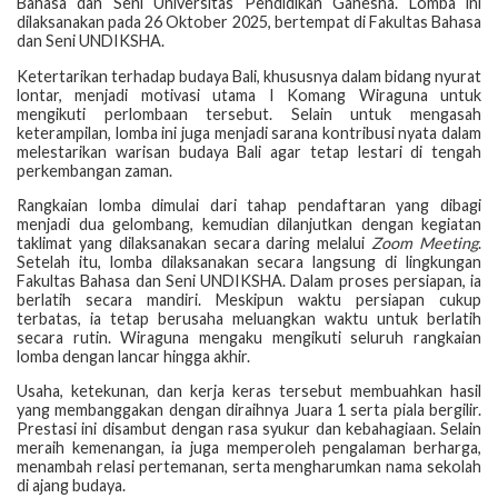
Bahasa dan Seni Universitas Pendidikan Ganesha. Lomba ini
dilaksanakan pada 26 Oktober 2025, bertempat di Fakultas Bahasa
dan Seni UNDIKSHA.
Ketertarikan terhadap budaya Bali, khususnya dalam bidang nyurat
lontar, menjadi motivasi utama I Komang Wiraguna untuk
mengikuti perlombaan tersebut. Selain untuk mengasah
keterampilan, lomba ini juga menjadi sarana kontribusi nyata dalam
melestarikan warisan budaya Bali agar tetap lestari di tengah
perkembangan zaman.
Rangkaian lomba dimulai dari tahap pendaftaran yang dibagi
menjadi dua gelombang, kemudian dilanjutkan dengan kegiatan
taklimat yang dilaksanakan secara daring melalui
Zoom Meeting
.
Setelah itu, lomba dilaksanakan secara langsung di lingkungan
Fakultas Bahasa dan Seni UNDIKSHA. Dalam proses persiapan, ia
berlatih secara mandiri. Meskipun waktu persiapan cukup
terbatas, ia tetap berusaha meluangkan waktu untuk berlatih
secara rutin. Wiraguna mengaku mengikuti seluruh rangkaian
lomba dengan lancar hingga akhir.
Usaha, ketekunan, dan kerja keras tersebut membuahkan hasil
yang membanggakan dengan diraihnya Juara 1 serta piala bergilir.
Prestasi ini disambut dengan rasa syukur dan kebahagiaan. Selain
meraih kemenangan, ia juga memperoleh pengalaman berharga,
menambah relasi pertemanan, serta mengharumkan nama sekolah
di ajang budaya.