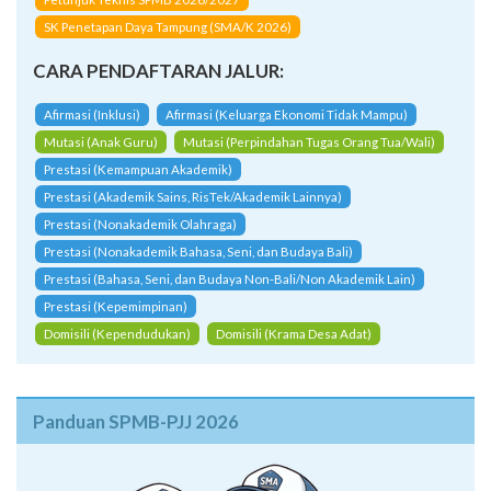
SK Penetapan Daya Tampung (SMA/K 2026)
CARA PENDAFTARAN JALUR:
Afirmasi (Inklusi)
Afirmasi (Keluarga Ekonomi Tidak Mampu)
Mutasi (Anak Guru)
Mutasi (Perpindahan Tugas Orang Tua/Wali)
Prestasi (Kemampuan Akademik)
Prestasi (Akademik Sains, RisTek/Akademik Lainnya)
Prestasi (Nonakademik Olahraga)
Prestasi (Nonakademik Bahasa, Seni, dan Budaya Bali)
Prestasi (Bahasa, Seni, dan Budaya Non-Bali/Non Akademik Lain)
Prestasi (Kepemimpinan)
Domisili (Kependudukan)
Domisili (Krama Desa Adat)
Panduan SPMB-PJJ 2026