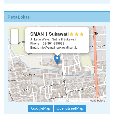
Peta Lokasi
×
+
SMAN 1 Sukawati
Jl. Lettu Wayan Sutha II Sukawati
−
Phone: +62-361-299628
Email: info@sma1-sukawati.sch.id
Leaflet
| ©
OpenStreetMap
contributors
GoogleMap
OpenStreetMap