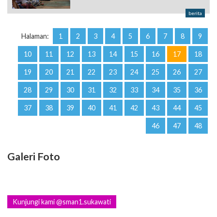
berita
Halaman:
1
2
3
4
5
6
7
8
9
10
11
12
13
14
15
16
17
18
19
20
21
22
23
24
25
26
27
28
29
30
31
32
33
34
35
36
37
38
39
40
41
42
43
44
45
46
47
48
Galeri Foto
Kunjungi kami @sman1.sukawati