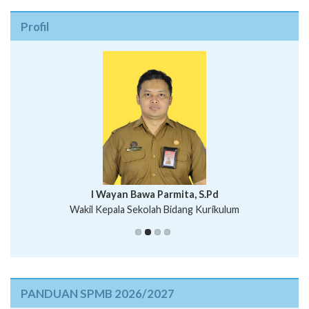
Profil
I Wayan Bawa Parmita, S.Pd
I Wayan Gede Aditya Pratita, S.Pd., M.Sn
Wakil Kepala Sekolah Bidang Kurikulum
Ni Wayan Nopi Sutantri, S.Pd.
Putu Suhartana, S.Pd.
PANDUAN SPMB 2026/2027