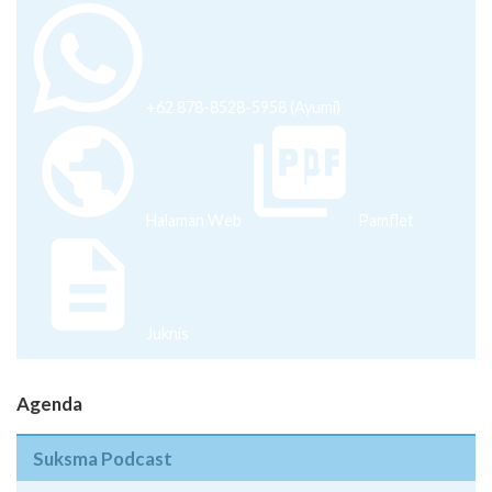
+62 878-8528-5958 (Ayumi)
Halaman Web
Pamflet
Juknis
Agenda
Suksma Podcast