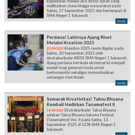
kepedulian melalui aksi donor darah yang
melibatkan siswa hingga masyarakat pada
Sabtu, 27 September 2025 dan bertempat di
SMA Negeri 1 Sukawati.
berita
Perdana! Lahirnya Ajang Riset
Melalui Kreation 2025
Kreation 2025 resmi digelar pada
25/09/2025
Sabtu, 20 September 2025 oleh
ekstrakurikuler KRISS SMA Negeri 1 Sukawati.
Ajang perdana berskala eksternal ini menjadi
wadah bagi generasi muda untuk
berkompetisi sekaligus menumbuhkan
semangat riset ilmiah.
berita
Semarak Kreativitas! Taksu Bhuana
Kembali Hadirkan Tanamafest II
Ekstrakurikuler Taksu Bhuana
16/09/2025
adakan Taksu Bhuana Suksma Festival
(Tanamafest) Vol. II pada Sabtu, 13
September 2025 di GOR SMA Negeri 1
Sukawati.