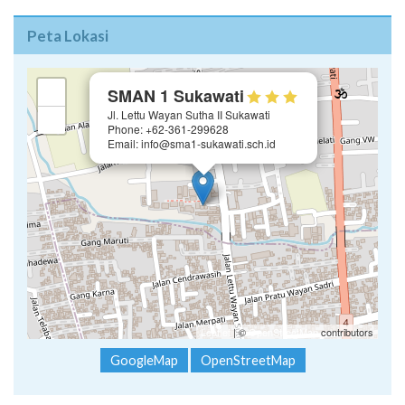
Peta Lokasi
×
+
SMAN 1 Sukawati
Jl. Lettu Wayan Sutha II Sukawati
−
Phone: +62-361-299628
Email: info@sma1-sukawati.sch.id
Leaflet
| ©
OpenStreetMap
contributors
GoogleMap
OpenStreetMap