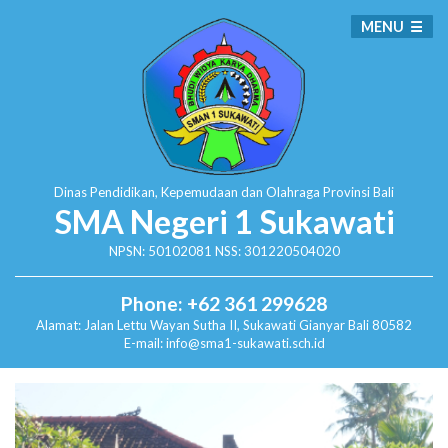
MENU
Dinas Pendidikan, Kepemudaan dan Olahraga
Provinsi Bali
SMA Negeri 1 Sukawati
NPSN: 50102081 NSS: 301220504020
Phone: +62 361 299628
Alamat:
Jalan Lettu Wayan Sutha II, Sukawati
Gianyar Bali 80582
E-mail: info@sma1-sukawati.sch.id