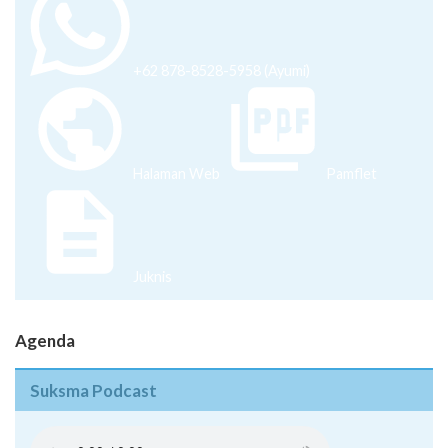
+62 878-8528-5958 (Ayumi)
Halaman Web
Pamflet
Juknis
Agenda
Suksma Podcast