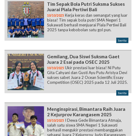
Tim Sepak Bola Putri Suksma Sukses
Juarai Piala Pertiwi Bali
Kerja keras dan semangat yang luar
10/10/2025
biasa! Tim sepak bola putri SMA Negeri 1
Sukawati berhasil menjuarai Piala Pertiwi Bali
2025 tanpa kebobolan satu gol pun.
berita
Gemilang, Dua Siswi Suksma Gaet
Juara 2 Esai pada OSEC 2025
Ukir prestasi luar biasa! Ni Putu
10/10/2025
Gita Cahyani dan Gusti Ayu Putu Aristya Devi
sukses sabet Juara 2 Ocean Scientific Essay
Competition (OSEC) 2025 pada 12 Juli 2025.
berita
Menginspirasi, Bimantara Raih Juara
2 Kejurprov Karangasem 2025
I Dewa Gede Bimantara Atmaja,
10/10/2025
salah satu siswa SMA Negeri 1 Sukawati
berhasil mengukir prestasi membanggakan
sebagai Juara 2 Kejurprov Judo Karangasem