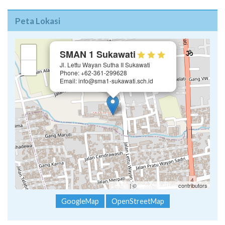
Peta Lokasi
×
+
SMAN 1 Sukawati
Jl. Lettu Wayan Sutha II Sukawati
−
Phone: +62-361-299628
Email: info@sma1-sukawati.sch.id
Leaflet
| ©
OpenStreetMap
contributors
GoogleMap
OpenStreetMap