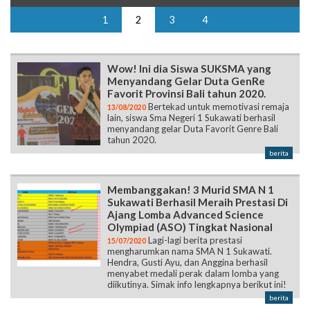
1
2
3
4
Wow! Ini dia Siswa SUKSMA yang
Menyandang Gelar Duta GenRe
Favorit Provinsi Bali tahun 2020.
Bertekad untuk memotivasi remaja
13/08/2020
lain, siswa Sma Negeri 1 Sukawati berhasil
menyandang gelar Duta Favorit Genre Bali
tahun 2020.
berita
Membanggakan! 3 Murid SMA N 1
Sukawati Berhasil Meraih Prestasi Di
Ajang Lomba Advanced Science
Olympiad (ASO) Tingkat Nasional
Lagi-lagi berita prestasi
15/07/2020
mengharumkan nama SMA N 1 Sukawati.
Hendra, Gusti Ayu, dan Anggina berhasil
menyabet medali perak dalam lomba yang
diikutinya. Simak info lengkapnya berikut ini!
berita