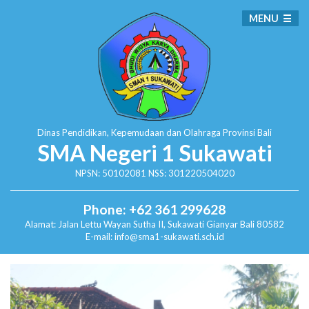
MENU
Dinas Pendidikan, Kepemudaan dan Olahraga
Provinsi Bali
SMA Negeri 1 Sukawati
NPSN: 50102081 NSS: 301220504020
Phone: +62 361 299628
Alamat:
Jalan Lettu Wayan Sutha II, Sukawati
Gianyar Bali 80582
E-mail: info@sma1-sukawati.sch.id