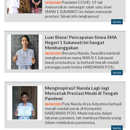
Pandemi COVID-19 tak
24/06/2020
menyurutkan semangat salah satu siswi
SMAN 1 SUKAWATI ini dalam mencetak
prestasi. Simak info lengkapnya!
berita
Luar Biasa! Pencapaian Siswa SMA
Negeri 1 Sukawati Ini Sangat
Membanggakan
Bersama Nanda, Swastika kembali
06/06/2020
mengharumkan nama SMA N 1 Sukawati
lewat prestasinya. Ia berhasil meraih medali
perunggu pada lomba HARDIKNAS POSI.
berita
Menginspirasi! Nanda Lagi-lagi
Mencetak Prestasi Meski di Tengah
Pandemi
Putu Nanda Arya Adyatma berhasil
06/06/2020
meraih medali perak di Kompetisi
HARDIKNAS POSI. Meski berada dalam
tekanan pandemi, tak membuat Nanda urung
dalam melakukan passionnya.
berita