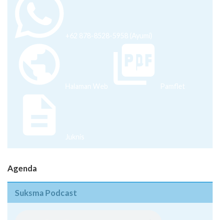
+62 878-8528-5958 (Ayumi)
Halaman Web
Pamflet
Juknis
Agenda
Suksma Podcast