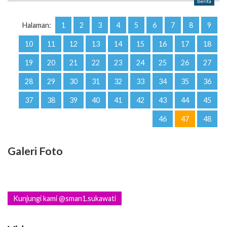
berita
Halaman:
1
2
3
4
5
6
7
8
9
10
11
12
13
14
15
16
17
18
19
20
21
22
23
24
25
26
27
28
29
30
31
32
33
34
35
36
37
38
39
40
41
42
43
44
45
46
47
48
Galeri Foto
Kunjungi kami @sman1.sukawati